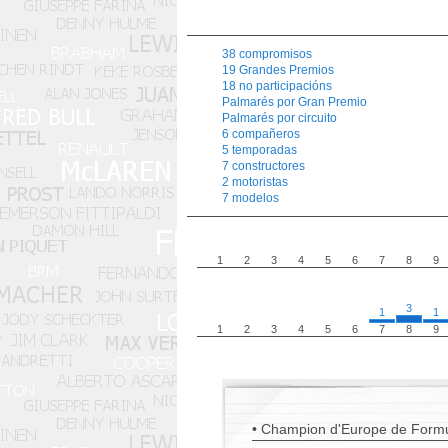
38 compromisos
19 Grandes Premios
18 no participacións
Palmarés por Gran Premio
Palmarés por circuito
6 compañeros
5 temporadas
7 constructores
2 motoristas
7 modelos
1
2
3
4
5
6
7
8
9
3
1
1
1
2
3
4
5
6
7
8
9
• Champion d'Europe de Formu