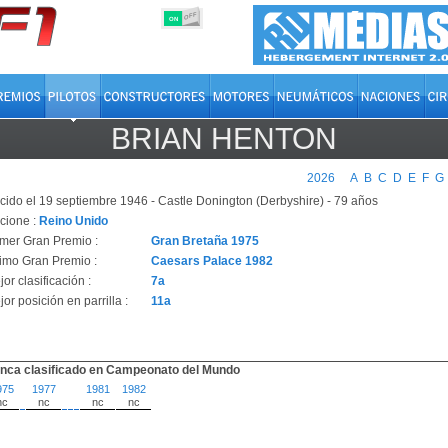
OFF
ON
BRIAN HENTON
2026
A
B
C
D
E
F
G
cido el 19 septiembre 1946 - Castle Donington (Derbyshire) - 79 años
cione :
Reino Unido
imer Gran Premio :
Gran Bretaña 1975
timo Gran Premio :
Caesars Palace 1982
or clasificación :
7a
or posición en parrilla :
11a
nca clasificado en Campeonato del Mundo
975
1977
1981
1982
nc
nc
nc
nc