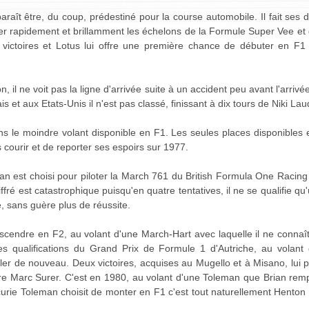
paraît être, du coup, prédestiné pour la course automobile. Il fait ses
er rapidement et brillamment les échelons de la Formule Super Vee et 
victoires et Lotus lui offre une première chance de débuter en F
n, il ne voit pas la ligne d'arrivée suite à un accident peu avant l'arrivée
 et aux Etats-Unis il n'est pas classé, finissant à dix tours de Niki Lau
ns le moindre volant disponible en F1. Les seules places disponibles 
pas courir et de reporter ses espoirs sur 1977.
ian est choisi pour piloter la March 761 du British Formula One Racin
iffré est catastrophique puisqu'en quatre tentatives, il ne se qualifie qu
, sans guère plus de réussite.
scendre en F2, au volant d'une March-Hart avec laquelle il ne connaît p
 qualifications du Grand Prix de Formule 1 d'Autriche, au volant 
ller de nouveau. Deux victoires, acquises au Mugello et à Misano, lui 
e Marc Surer. C'est en 1980, au volant d'une Toleman que Brian rempo
curie Toleman choisit de monter en F1 c'est tout naturellement Henton 