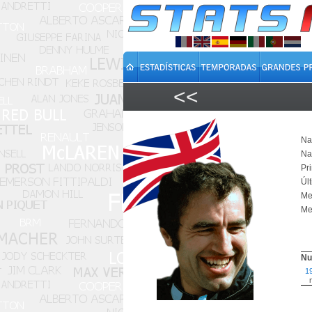
<<
Na
Na
Pr
Úl
Mej
Mej
Nu
1