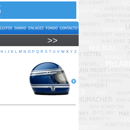
>>
H
I
J
K
L
M
N
O
P
Q
R
S
T
U
V
W
X
Y
Z