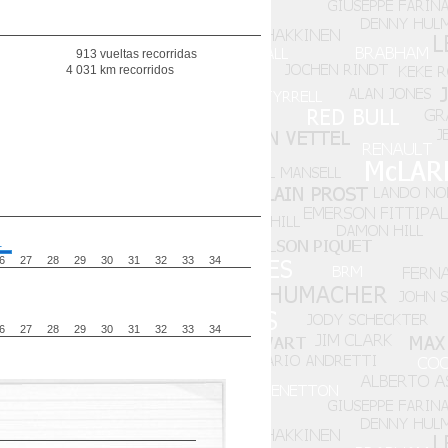
913 vueltas recorridas
4 031 km recorridos
1
6
27
28
29
30
31
32
33
34
6
27
28
29
30
31
32
33
34