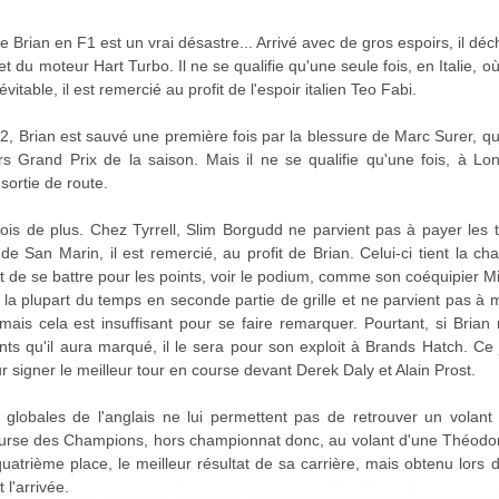
 Brian en F1 est un vrai désastre... Arrivé avec de gros espoirs, il dé
du moteur Hart Turbo. Il ne se qualifie qu'une seule fois, en Italie, où 
vitable, il est remercié au profit de l'espoir italien Teo Fabi.
, Brian est sauvé une première fois par la blessure de Marc Surer, q
rs Grand Prix de la saison. Mais il ne se qualifie qu'une fois, à Lo
sortie de route.
ois de plus. Chez Tyrrell, Slim Borgudd ne parvient pas à payer les trai
e San Marin, il est remercié, au profit de Brian. Celui-ci tient la ch
 de se battre pour les points, voir le podium, comme son coéquipier Mi
ie la plupart du temps en seconde partie de grille et ne parvient pas à m
ais cela est insuffisant pour se faire remarquer. Pourtant, si Brian
nts qu'il aura marqué, il le sera pour son exploit à Brands Hatch. Ce jo
ur signer le meilleur tour en course devant Derek Daly et Alain Prost.
globales de l'anglais ne lui permettent pas de retrouver un volant
Course des Champions, hors championnat donc, au volant d'une Théodore
atrième place, le meilleur résultat de sa carrière, mais obtenu lors
 l'arrivée.