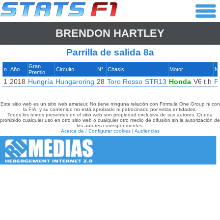
BRENDON HARTLEY
Parrilla de salida 8a
Gran
n
Año
Circuito
N°
Chasis
Motor
N
Premio
1
2018
Hungría
Hungaroring
28
Toro Rosso
STR13
Honda
V6 t h
Pi
Este sitio web es un sitio web amateur. No tiene ninguna relación con Formula One Group ni con
la FIA, y su contenido no está aprobado ni patrocinado por estas entidades.
Todos los textos presentes en el sitio web son propiedad exclusiva de sus autores. Queda
prohibido cualquier uso en otro sitio web o cualquier otro medio de difusión sin la autorización de
los autores correspondientes.
Acerca de / Configurar cookies
|
Audiencias