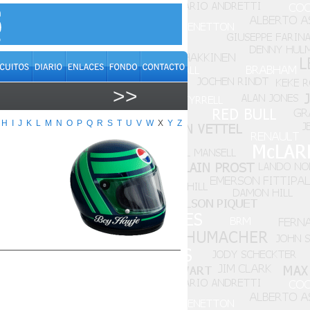
>>
H
I
J
K
L
M
N
O
P
Q
R
S
T
U
V
W
X
Y
Z