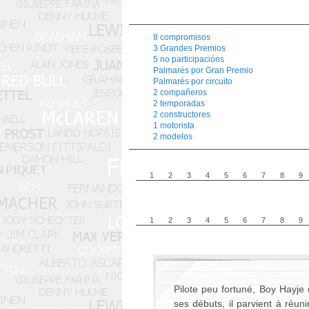
8 compromisos
3 Grandes Premios
5 no participacións
Palmarés por Gran Premio
Palmarés por circuito
2 compañeros
2 temporadas
2 constructores
1 motorista
2 modelos
1
2
3
4
5
6
7
8
9
1
2
3
4
5
6
7
8
9
Pilote peu fortuné, Boy Hayj
ses débuts, il parvient à réu