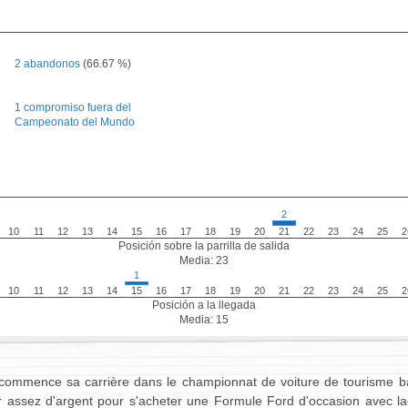
2 abandonos
(66.67 %)
1 compromiso fuera del
Campeonato del Mundo
2
10
11
12
13
14
15
16
17
18
19
20
21
22
23
24
25
2
Posición sobre la parrilla de salida
Media: 23
1
10
11
12
13
14
15
16
17
18
19
20
21
22
23
24
25
2
Posición a la llegada
Media: 15
e commence sa carrière dans le championnat de voiture de tourisme 
nir assez d'argent pour s'acheter une Formule Ford d'occasion avec la