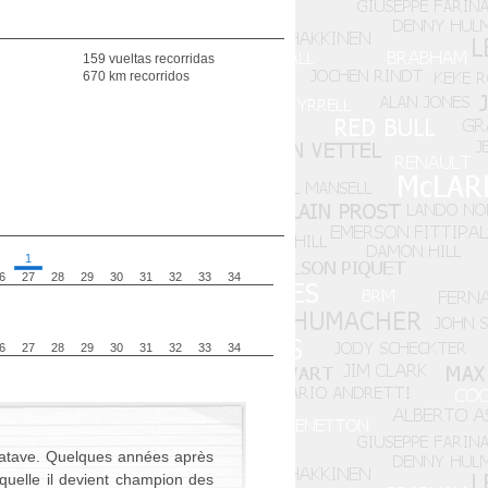
159 vueltas recorridas
670 km recorridos
1
6
27
28
29
30
31
32
33
34
6
27
28
29
30
31
32
33
34
batave. Quelques années après
quelle il devient champion des