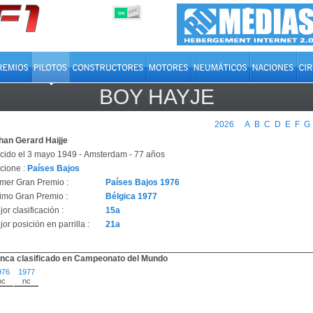
OFF
ON
BOY HAYJE
2026
A
B
C
D
E
F
G
han Gerard Haijje
cido el 3 mayo 1949 - Amsterdam - 77 años
cione :
Países Bajos
imer Gran Premio :
Países Bajos 1976
timo Gran Premio :
Bélgica 1977
or clasificación :
15a
or posición en parrilla :
21a
nca clasificado en Campeonato del Mundo
976
1977
nc
nc