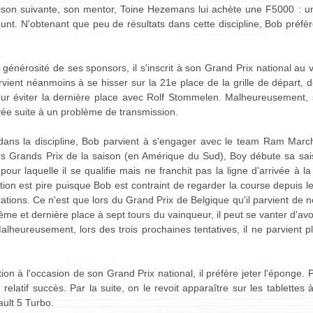
ison suivante, son mentor, Toine Hezemans lui achète une F5000 : 
nt. N'obtenant que peu de résultats dans cette discipline, Bob préfèr
générosité de ses sponsors, il s'inscrit à son Grand Prix national au
rvient néanmoins à se hisser sur la 21e place de la grille de départ, 
pour éviter la dernière place avec Rolf Stommelen. Malheureusement
ivée suite à un problème de transmission.
dans la discipline, Bob parvient à s'engager avec le team Ram March
rs Grands Prix de la saison (en Amérique du Sud), Boy débute sa sai
ur laquelle il se qualifie mais ne franchit pas la ligne d'arrivée à la
ion est pire puisque Bob est contraint de regarder la course depuis 
ications. Ce n'est que lors du Grand Prix de Belgique qu'il parvient de
nzième et dernière place à sept tours du vainqueur, il peut se vanter d'a
heureusement, lors des trois prochaines tentatives, il ne parvient p
ion à l'occasion de son Grand Prix national, il préfère jeter l'éponge. 
latif succès. Par la suite, on le revoit apparaître sur les tablettes 
ult 5 Turbo.