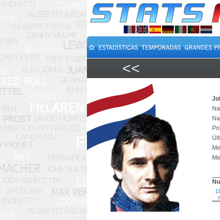
<<
Jo
Na
Na
Pr
Úl
Mej
Mej
Nu
1