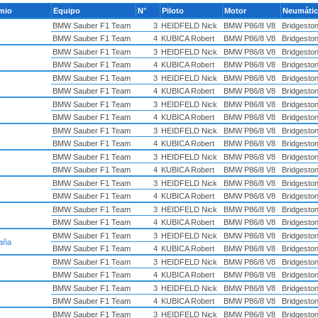
emio
Equipo
N°
Piloto
Motor
Neumáti
BMW Sauber F1 Team
3
HEIDFELD Nick
BMW P86/8 V8
Bridgesto
BMW Sauber F1 Team
4
KUBICA Robert
BMW P86/8 V8
Bridgesto
BMW Sauber F1 Team
3
HEIDFELD Nick
BMW P86/8 V8
Bridgesto
BMW Sauber F1 Team
4
KUBICA Robert
BMW P86/8 V8
Bridgesto
BMW Sauber F1 Team
3
HEIDFELD Nick
BMW P86/8 V8
Bridgesto
BMW Sauber F1 Team
4
KUBICA Robert
BMW P86/8 V8
Bridgesto
BMW Sauber F1 Team
3
HEIDFELD Nick
BMW P86/8 V8
Bridgesto
BMW Sauber F1 Team
4
KUBICA Robert
BMW P86/8 V8
Bridgesto
BMW Sauber F1 Team
3
HEIDFELD Nick
BMW P86/8 V8
Bridgesto
BMW Sauber F1 Team
4
KUBICA Robert
BMW P86/8 V8
Bridgesto
BMW Sauber F1 Team
3
HEIDFELD Nick
BMW P86/8 V8
Bridgesto
BMW Sauber F1 Team
4
KUBICA Robert
BMW P86/8 V8
Bridgesto
BMW Sauber F1 Team
3
HEIDFELD Nick
BMW P86/8 V8
Bridgesto
BMW Sauber F1 Team
4
KUBICA Robert
BMW P86/8 V8
Bridgesto
BMW Sauber F1 Team
3
HEIDFELD Nick
BMW P86/8 V8
Bridgesto
BMW Sauber F1 Team
4
KUBICA Robert
BMW P86/8 V8
Bridgesto
BMW Sauber F1 Team
3
HEIDFELD Nick
BMW P86/8 V8
Bridgesto
aña
BMW Sauber F1 Team
4
KUBICA Robert
BMW P86/8 V8
Bridgesto
BMW Sauber F1 Team
3
HEIDFELD Nick
BMW P86/8 V8
Bridgesto
BMW Sauber F1 Team
4
KUBICA Robert
BMW P86/8 V8
Bridgesto
BMW Sauber F1 Team
3
HEIDFELD Nick
BMW P86/8 V8
Bridgesto
BMW Sauber F1 Team
4
KUBICA Robert
BMW P86/8 V8
Bridgesto
BMW Sauber F1 Team
3
HEIDFELD Nick
BMW P86/8 V8
Bridgesto