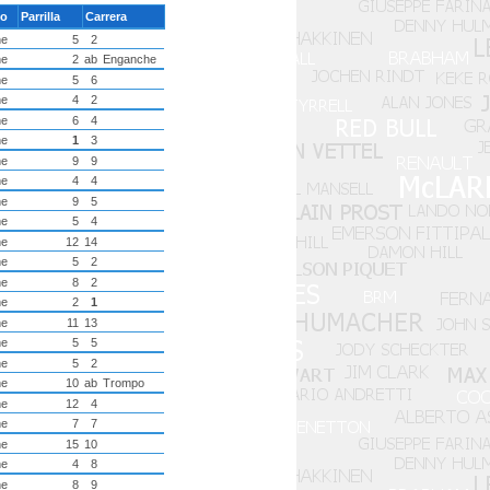
co
Parrilla
Carrera
ne
5
2
ne
2
ab
Enganche
ne
5
6
ne
4
2
ne
6
4
ne
1
3
ne
9
9
ne
4
4
ne
9
5
ne
5
4
ne
12
14
ne
5
2
ne
8
2
ne
2
1
ne
11
13
ne
5
5
ne
5
2
ne
10
ab
Trompo
ne
12
4
ne
7
7
ne
15
10
ne
4
8
ne
8
9