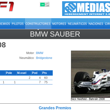
OFF
ON
BMW SAUBER
08
Motor :
BMW
Neumático :
Bridgestone
c
Pole
M.vuel
Pod
Pts
2
4
60
1
1
7
75
Grandes Premios