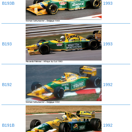
B193B
1993
B193
1993
B192
1992
B191B
1992