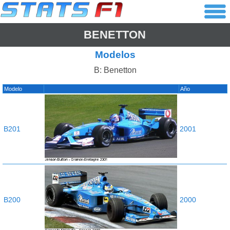
BENETTON
Modelos
B: Benetton
Modelo
Año
B201
2001
B200
2000