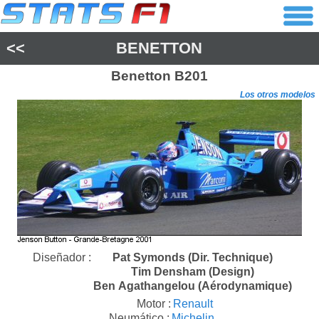
<<
BENETTON
Benetton
B201
Los otros modelos
Diseñador :
Pat Symonds (Dir. Technique)
Tim Densham (Design)
Ben Agathangelou (Aérodynamique)
Motor :
Renault
Neumático :
Michelin