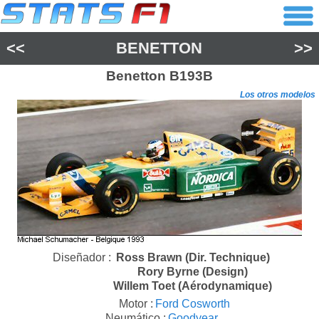
<<
BENETTON
>>
Benetton
B193B
Los otros modelos
Diseñador :
Ross Brawn (Dir. Technique)
Rory Byrne (Design)
Willem Toet (Aérodynamique)
Motor :
Ford Cosworth
Neumático :
Goodyear