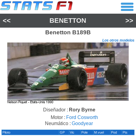
<<
BENETTON
>>
Benetton
B189B
Los otros modelos
Diseñador :
Rory Byrne
Motor :
Ford Cosworth
Neumático :
Goodyear
Piloto
GP
Vic
Pole
M.vuel
Pod
Pts