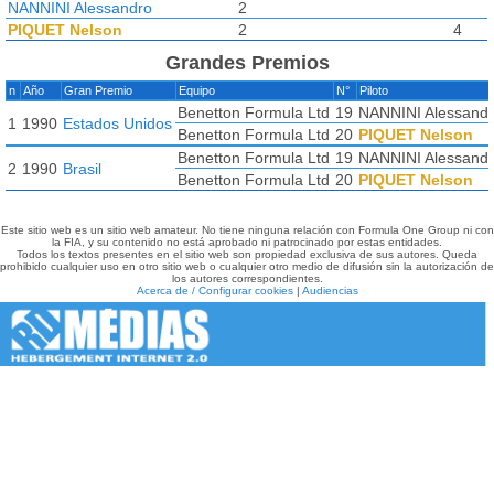
NANNINI Alessandro
2
PIQUET Nelson
2
4
Grandes Premios
n
Año
Gran Premio
Equipo
N°
Piloto
Benetton Formula Ltd
19
NANNINI Alessand
1
1990
Estados Unidos
Benetton Formula Ltd
20
PIQUET Nelson
Benetton Formula Ltd
19
NANNINI Alessand
2
1990
Brasil
Benetton Formula Ltd
20
PIQUET Nelson
Este sitio web es un sitio web amateur. No tiene ninguna relación con Formula One Group ni con
la FIA, y su contenido no está aprobado ni patrocinado por estas entidades.
Todos los textos presentes en el sitio web son propiedad exclusiva de sus autores. Queda
prohibido cualquier uso en otro sitio web o cualquier otro medio de difusión sin la autorización de
los autores correspondientes.
Acerca de / Configurar cookies
|
Audiencias