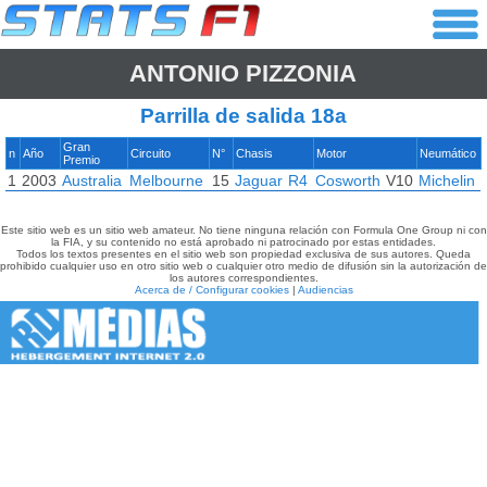
ANTONIO PIZZONIA
Parrilla de salida 18a
Gran
n
Año
Circuito
N°
Chasis
Motor
Neumático
Premio
1
2003
Australia
Melbourne
15
Jaguar
R4
Cosworth
V10
Michelin
Este sitio web es un sitio web amateur. No tiene ninguna relación con Formula One Group ni con
la FIA, y su contenido no está aprobado ni patrocinado por estas entidades.
Todos los textos presentes en el sitio web son propiedad exclusiva de sus autores. Queda
prohibido cualquier uso en otro sitio web o cualquier otro medio de difusión sin la autorización de
los autores correspondientes.
Acerca de / Configurar cookies
|
Audiencias