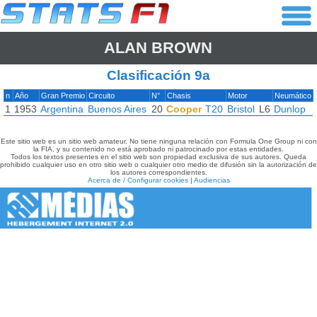
ALAN BROWN
Clasificación 9a
n
Año
Gran Premio
Circuito
N°
Chasis
Motor
Neumático
1
1953
Argentina
Buenos Aires
20
Cooper
T20
Bristol
L6
Dunlop
Este sitio web es un sitio web amateur. No tiene ninguna relación con Formula One Group ni con
la FIA, y su contenido no está aprobado ni patrocinado por estas entidades.
Todos los textos presentes en el sitio web son propiedad exclusiva de sus autores. Queda
prohibido cualquier uso en otro sitio web o cualquier otro medio de difusión sin la autorización de
los autores correspondientes.
Acerca de / Configurar cookies
|
Audiencias