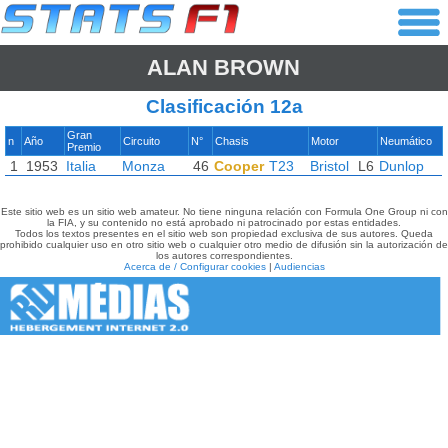
ALAN BROWN
Clasificación 12a
Gran
n
Año
Circuito
N°
Chasis
Motor
Neumático
Premio
1
1953
Italia
Monza
46
Cooper
T23
Bristol
L6
Dunlop
Este sitio web es un sitio web amateur. No tiene ninguna relación con Formula One Group ni con
la FIA, y su contenido no está aprobado ni patrocinado por estas entidades.
Todos los textos presentes en el sitio web son propiedad exclusiva de sus autores. Queda
prohibido cualquier uso en otro sitio web o cualquier otro medio de difusión sin la autorización de
los autores correspondientes.
Acerca de / Configurar cookies
|
Audiencias