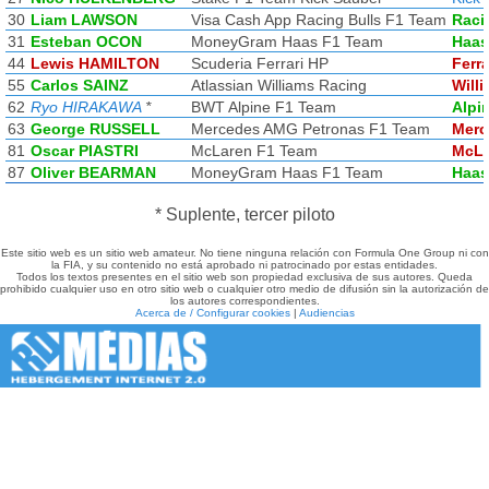
30
Liam LAWSON
Visa Cash App Racing Bulls F1 Team
Raci
31
Esteban OCON
MoneyGram Haas F1 Team
Haas
44
Lewis HAMILTON
Scuderia Ferrari HP
Ferra
55
Carlos SAINZ
Atlassian Williams Racing
Will
62
Ryo HIRAKAWA
*
BWT Alpine F1 Team
Alpi
63
George RUSSELL
Mercedes AMG Petronas F1 Team
Merc
81
Oscar PIASTRI
McLaren F1 Team
McLa
87
Oliver BEARMAN
MoneyGram Haas F1 Team
Haas
* Suplente, tercer piloto
Este sitio web es un sitio web amateur. No tiene ninguna relación con Formula One Group ni con
la FIA, y su contenido no está aprobado ni patrocinado por estas entidades.
Todos los textos presentes en el sitio web son propiedad exclusiva de sus autores. Queda
prohibido cualquier uso en otro sitio web o cualquier otro medio de difusión sin la autorización de
los autores correspondientes.
Acerca de / Configurar cookies
|
Audiencias