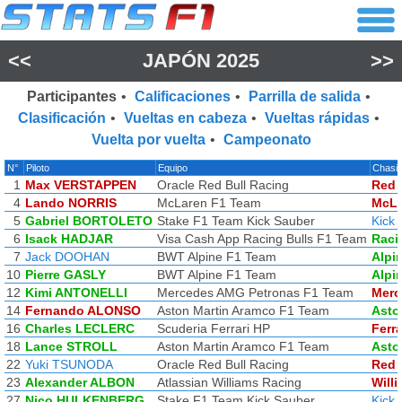
<<
JAPÓN 2025
>>
Participantes
•
Calificaciones
•
Parrilla de salida
•
Clasificación
•
Vueltas en cabeza
•
Vueltas rápidas
•
Vuelta por vuelta
•
Campeonato
N°
Piloto
Equipo
Chasi
1
Max VERSTAPPEN
Oracle Red Bull Racing
Red 
4
Lando NORRIS
McLaren F1 Team
McLa
5
Gabriel BORTOLETO
Stake F1 Team Kick Sauber
Kick
6
Isack HADJAR
Visa Cash App Racing Bulls F1 Team
Raci
7
Jack DOOHAN
BWT Alpine F1 Team
Alpi
10
Pierre GASLY
BWT Alpine F1 Team
Alpi
12
Kimi ANTONELLI
Mercedes AMG Petronas F1 Team
Merc
14
Fernando ALONSO
Aston Martin Aramco F1 Team
Asto
16
Charles LECLERC
Scuderia Ferrari HP
Ferra
18
Lance STROLL
Aston Martin Aramco F1 Team
Asto
22
Yuki TSUNODA
Oracle Red Bull Racing
Red 
23
Alexander ALBON
Atlassian Williams Racing
Will
27
Nico HULKENBERG
Stake F1 Team Kick Sauber
Kick