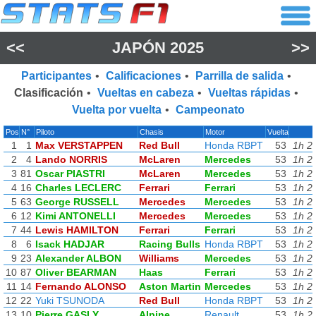
<<
JAPÓN 2025
>>
Participantes
•
Calificaciones
•
Parrilla de salida
•
Clasificación
•
Vueltas en cabeza
•
Vueltas rápidas
•
Vuelta por vuelta
•
Campeonato
Pos
N°
Piloto
Chasis
Motor
Vuelta
1
1
Max VERSTAPPEN
Red Bull
Honda RBPT
53
1h 2
2
4
Lando NORRIS
McLaren
Mercedes
53
1h 2
3
81
Oscar PIASTRI
McLaren
Mercedes
53
1h 2
4
16
Charles LECLERC
Ferrari
Ferrari
53
1h 2
5
63
George RUSSELL
Mercedes
Mercedes
53
1h 2
6
12
Kimi ANTONELLI
Mercedes
Mercedes
53
1h 2
7
44
Lewis HAMILTON
Ferrari
Ferrari
53
1h 2
8
6
Isack HADJAR
Racing Bulls
Honda RBPT
53
1h 2
9
23
Alexander ALBON
Williams
Mercedes
53
1h 2
10
87
Oliver BEARMAN
Haas
Ferrari
53
1h 2
11
14
Fernando ALONSO
Aston Martin
Mercedes
53
1h 2
12
22
Yuki TSUNODA
Red Bull
Honda RBPT
53
1h 2
13
10
Pierre GASLY
Alpine
Renault
53
1h 2