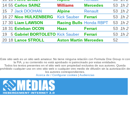
14
55
Carlos SAINZ
Williams
Mercedes
53
1h 2
15
7
Jack DOOHAN
Alpine
Renault
53
1h 2
16
27
Nico HULKENBERG
Kick Sauber
Ferrari
53
1h 2
17
30
Liam LAWSON
Racing Bulls
Honda RBPT
53
1h 2
18
31
Esteban OCON
Haas
Ferrari
53
1h 2
19
5
Gabriel BORTOLETO
Kick Sauber
Ferrari
53
1h 2
20
18
Lance STROLL
Aston Martin
Mercedes
52
Este sitio web es un sitio web amateur. No tiene ninguna relación con Formula One Group ni con
la FIA, y su contenido no está aprobado ni patrocinado por estas entidades.
Todos los textos presentes en el sitio web son propiedad exclusiva de sus autores. Queda
prohibido cualquier uso en otro sitio web o cualquier otro medio de difusión sin la autorización de
los autores correspondientes.
Acerca de / Configurar cookies
|
Audiencias