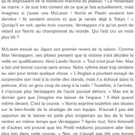
qu'ils disposaient de la meilleure machine du plateau ? Le Hollandais
se marre: « Je suis très content de ce que je fais actuellement, mais
imaginez si j'avais une McLaren ! Norris et Piastri seraient loin
derrière ! Ils seraient encore ici que je serais déjà à Tokyo ! »
Quoiqu'il en soit, après trois courses, Verstappen n'a qu'un point de
retard sur Norris au championnat du monde. Qui l'eût cru un mois
plus tôt ?
McLaren essuie au Japon son premier revers de la saison. Comme
Max Verstappen, ses pilotes pensent que la victoire s'est décidée la
veille en qualifications. Ainsi Lando Norris: « Tout s'est joué hier. Max
a fait une bonne course sans erreur. Notre rythme était trop similaire
au sien pour tenter quelque chose. » L'Anglais a pourtant essayé de
surprendre son rival à la sortie des stands, mais il a échoué dans la
pelouse, d'où un gros coup de sang à la radio ! Toutefois, à l'arrivée,
il n'accuse plus Verstappen de l'avoir poussé dehors: « Max est le
dernier gars que j'imagine me laisser de l'espace ! Il était quand
même devant. C'est la course. » Norris exprime toutefois ses doutes
sur le bien-fondé de la stratégie de son équipe. N'aurait-il pas été
opportun de le laisser en piste plus longtemps au lieu de le faire
rentrer en même temps que Verstappen ? Après tout, Kimi Antonelli
et d'autres ont prouvé que les Pirelli médiums pouvaient aller bien
plus loin dans cette course. « Non, ce n'aurait pas été une bonne