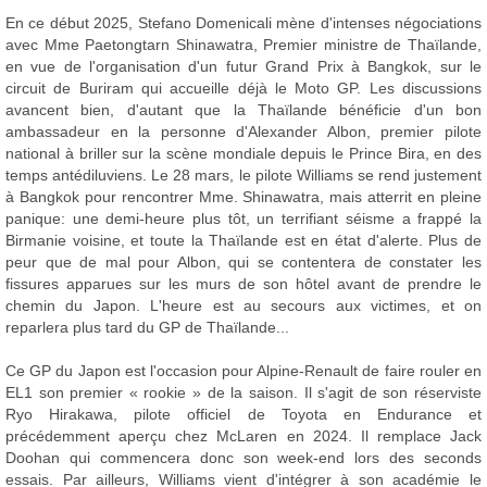
En ce début 2025, Stefano Domenicali mène d'intenses négociations
avec Mme Paetongtarn Shinawatra, Premier ministre de Thaïlande,
en vue de l'organisation d'un futur Grand Prix à Bangkok, sur le
circuit de Buriram qui accueille déjà le Moto GP. Les discussions
avancent bien, d'autant que la Thaïlande bénéficie d'un bon
ambassadeur en la personne d'Alexander Albon, premier pilote
national à briller sur la scène mondiale depuis le Prince Bira, en des
temps antédiluviens. Le 28 mars, le pilote Williams se rend justement
à Bangkok pour rencontrer Mme. Shinawatra, mais atterrit en pleine
panique: une demi-heure plus tôt, un terrifiant séisme a frappé la
Birmanie voisine, et toute la Thaïlande est en état d'alerte. Plus de
peur que de mal pour Albon, qui se contentera de constater les
fissures apparues sur les murs de son hôtel avant de prendre le
chemin du Japon. L'heure est au secours aux victimes, et on
reparlera plus tard du GP de Thaïlande...
Ce GP du Japon est l'occasion pour Alpine-Renault de faire rouler en
EL1 son premier « rookie » de la saison. Il s'agit de son réserviste
Ryo Hirakawa, pilote officiel de Toyota en Endurance et
précédemment aperçu chez McLaren en 2024. Il remplace Jack
Doohan qui commencera donc son week-end lors des seconds
essais. Par ailleurs, Williams vient d'intégrer à son académie le