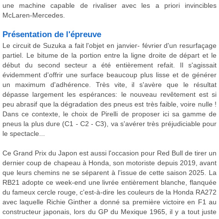
une machine capable de rivaliser avec les a priori invincibles
McLaren-Mercedes.
Présentation de l'épreuve
Le circuit de Suzuka a fait l'objet en janvier- février d'un resurfaçage
partiel. Le bitume de la portion entre la ligne droite de départ et le
début du second secteur a été entièrement refait. Il s'agissait
évidemment d'offrir une surface beaucoup plus lisse et de générer
un maximum d'adhérence. Très vite, il s'avère que le résultat
dépasse largement les espérances: le nouveau revêtement est si
peu abrasif que la dégradation des pneus est très faible, voire nulle !
Dans ce contexte, le choix de Pirelli de proposer ici sa gamme de
pneus la plus dure (C1 - C2 - C3), va s'avérer très préjudiciable pour
le spectacle...
Ce Grand Prix du Japon est aussi l'occasion pour Red Bull de tirer un
dernier coup de chapeau à Honda, son motoriste depuis 2019, avant
que leurs chemins ne se séparent à l'issue de cette saison 2025. La
RB21 adopte ce week-end une livrée entièrement blanche, flanquée
du fameux cercle rouge, c'est-à-dire les couleurs de la Honda RA272
avec laquelle Richie Ginther a donné sa première victoire en F1 au
constructeur japonais, lors du GP du Mexique 1965, il y a tout juste