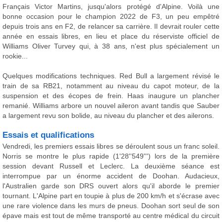
Français Victor Martins, jusqu'alors protégé d'Alpine. Voilà une
bonne occasion pour le champion 2022 de F3, un peu empêtré
depuis trois ans en F2, de relancer sa carrière. Il devrait rouler cette
année en essais libres, en lieu et place du réserviste officiel de
Williams Oliver Turvey qui, à 38 ans, n'est plus spécialement un
rookie...
Quelques modifications techniques. Red Bull a largement révisé le
train de sa RB21, notamment au niveau du capot moteur, de la
suspension et des écopes de frein. Haas inaugure un plancher
remanié. Williams arbore un nouvel aileron avant tandis que Sauber
a largement revu son bolide, au niveau du plancher et des ailerons.
Essais et qualifications
Vendredi, les premiers essais libres se déroulent sous un franc soleil.
Norris se montre le plus rapide (1'28''549''') lors de la première
session devant Russell et Leclerc. La deuxième séance est
interrompue par un énorme accident de Doohan. Audacieux,
l'Australien garde son DRS ouvert alors qu'il aborde le premier
tournant. L'Alpine part en toupie à plus de 200 km/h et s'écrase avec
une rare violence dans les murs de pneus. Doohan sort seul de son
épave mais est tout de même transporté au centre médical du circuit