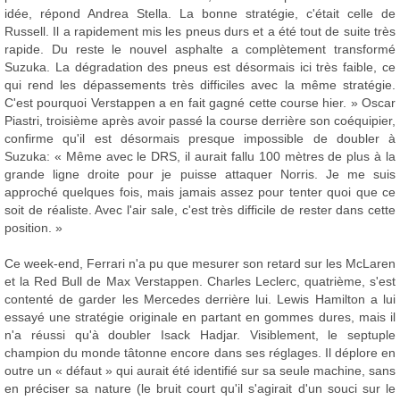
idée, répond Andrea Stella. La bonne stratégie, c'était celle de
Russell. Il a rapidement mis les pneus durs et a été tout de suite très
rapide. Du reste le nouvel asphalte a complètement transformé
Suzuka. La dégradation des pneus est désormais ici très faible, ce
qui rend les dépassements très difficiles avec la même stratégie.
C'est pourquoi Verstappen a en fait gagné cette course hier. » Oscar
Piastri, troisième après avoir passé la course derrière son coéquipier,
confirme qu'il est désormais presque impossible de doubler à
Suzuka: « Même avec le DRS, il aurait fallu 100 mètres de plus à la
grande ligne droite pour je puisse attaquer Norris. Je me suis
approché quelques fois, mais jamais assez pour tenter quoi que ce
soit de réaliste. Avec l'air sale, c'est très difficile de rester dans cette
position. »
Ce week-end, Ferrari n'a pu que mesurer son retard sur les McLaren
et la Red Bull de Max Verstappen. Charles Leclerc, quatrième, s'est
contenté de garder les Mercedes derrière lui. Lewis Hamilton a lui
essayé une stratégie originale en partant en gommes dures, mais il
n'a réussi qu'à doubler Isack Hadjar. Visiblement, le septuple
champion du monde tâtonne encore dans ses réglages. Il déplore en
outre un « défaut » qui aurait été identifié sur sa seule machine, sans
en préciser sa nature (le bruit court qu'il s'agirait d'un souci sur le