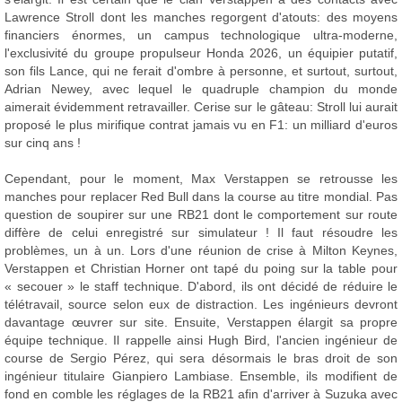
Lawrence Stroll dont les manches regorgent d'atouts: des moyens
financiers énormes, un campus technologique ultra-moderne,
l'exclusivité du groupe propulseur Honda 2026, un équipier putatif,
son fils Lance, qui ne ferait d'ombre à personne, et surtout, surtout,
Adrian Newey, avec lequel le quadruple champion du monde
aimerait évidemment retravailler. Cerise sur le gâteau: Stroll lui aurait
proposé le plus mirifique contrat jamais vu en F1: un milliard d'euros
sur cinq ans !
Cependant, pour le moment, Max Verstappen se retrousse les
manches pour replacer Red Bull dans la course au titre mondial. Pas
question de soupirer sur une RB21 dont le comportement sur route
diffère de celui enregistré sur simulateur ! Il faut résoudre les
problèmes, un à un. Lors d'une réunion de crise à Milton Keynes,
Verstappen et Christian Horner ont tapé du poing sur la table pour
« secouer » le staff technique. D'abord, ils ont décidé de réduire le
télétravail, source selon eux de distraction. Les ingénieurs devront
davantage œuvrer sur site. Ensuite, Verstappen élargit sa propre
équipe technique. Il rappelle ainsi Hugh Bird, l'ancien ingénieur de
course de Sergio Pérez, qui sera désormais le bras droit de son
ingénieur titulaire Gianpiero Lambiase. Ensemble, ils modifient de
fond en comble les réglages de la RB21 afin d'arriver à Suzuka avec