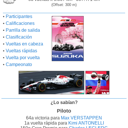
(Offset: 300 m)
•
Participantes
•
Calificaciones
•
Parrilla de salida
•
Clasificación
•
Vueltas en cabeza
•
Vueltas rápidas
•
Vuelta por vuelta
•
Campeonato
¿Lo sabían?
Piloto
64a victoria para
Max VERSTAPPEN
1a vuelta rápida para
Kimi ANTONELLI