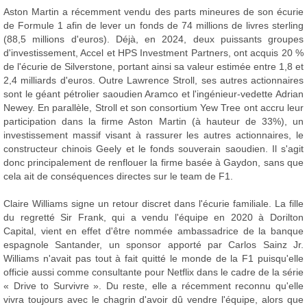
Aston Martin a récemment vendu des parts mineures de son écurie
de Formule 1 afin de lever un fonds de 74 millions de livres sterling
(88,5 millions d'euros). Déjà, en 2024, deux puissants groupes
d'investissement, Accel et HPS Investment Partners, ont acquis 20 %
de l'écurie de Silverstone, portant ainsi sa valeur estimée entre 1,8 et
2,4 milliards d'euros. Outre Lawrence Stroll, ses autres actionnaires
sont le géant pétrolier saoudien Aramco et l'ingénieur-vedette Adrian
Newey. En parallèle, Stroll et son consortium Yew Tree ont accru leur
participation dans la firme Aston Martin (à hauteur de 33%), un
investissement massif visant à rassurer les autres actionnaires, le
constructeur chinois Geely et le fonds souverain saoudien. Il s'agit
donc principalement de renflouer la firme basée à Gaydon, sans que
cela ait de conséquences directes sur le team de F1.
Claire Williams signe un retour discret dans l'écurie familiale. La fille
du regretté Sir Frank, qui a vendu l'équipe en 2020 à Dorilton
Capital, vient en effet d'être nommée ambassadrice de la banque
espagnole Santander, un sponsor apporté par Carlos Sainz Jr.
Williams n'avait pas tout à fait quitté le monde de la F1 puisqu'elle
officie aussi comme consultante pour Netflix dans le cadre de la série
« Drive to Survivre ». Du reste, elle a récemment reconnu qu'elle
vivra toujours avec le chagrin d'avoir dû vendre l'équipe, alors que