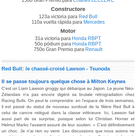
150o Gran Premio para
Charles LECLERC
Constructore
123a victoria para
Red Bull
110a vuelta rápida para
Mercedes
Motor
31a victoria para
Honda RBPT
50o pódium para
Honda RBPT
750o Gran Premio para
Renault
Red Bull: le chassé-croisé Lawson - Tsunoda
Il se passe toujours quelque chose à Milton Keynes
C'est un Liam Lawson groggy qui débarque au Japon. Le jeune Néo-
Zélandais n'a pas encore digéré sa brutale rétrogradation chez
Racing Bulls. On peut le comprendre: en l'espace de trois semaines,
il est passé du statut de nouveau surdoué de la filière Red Bull à
celui de cancre relégué dans la classe inférieure. Ici, Lawson fait
aussi part de sa surprise, puisque selon lui Christian Horner et
Helmut Marko l'avaient assuré de leur soutien: « C'est définitivement
un choc. Je n'ai rien vu venir. Les discussions que nous avions ne