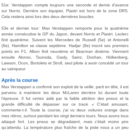
51e: Verstappen compte toujours une seconde et demie d'avance
sur Norris. Derrière son équipier, Piastri est hors de la zone DRS.
Cela restera ainsi lors des deux dernières boucles.
53e et dernier tour: Max Verstappen remporte pour la quatrième
année consécutive le GP du Japon, devant Norris et Piastri. Leclerc
finit quatrième. Suivent les Mercedes de Russell (5e) et Antonelli
(6e). Hamilton se classe septième. Hadjar (8e) inscrit ses premiers
points en F1. Albon finit neuvième et Bearman dixième. Viennent
ensuite Alonso, Tsunoda, Gasly, Sainz, Doohan, Hülkenberg,
Lawson, Ocon, Bortoleto et Stroll, seul pilote à avoir concédé un tour
au vainqueur.
Après la course
Max Verstappen a confirmé son exploit de la veille: parti en tête, il est
parvenu à maintenir les deux McLaren derrière lui durant toute
l'épreuve. Il fut certes aidé par la faible attrition des pneus et la
grande difficulté de dépasser sur ce tracé. « C'était amusant,
commente-t-il. Toute la course, j'ai vu deux voitures orange dans
mes rétros, surtout pendant les vingt derniers tours. Nous avons tous
attaqué fort. Les pneus se dégradaient, mais c'était moins pire
qu'attendu. La température plus fraîche de la piste nous a un peu