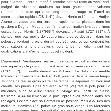
pour examen. Il sera autorisé à prendre part au reste du week-end,
malgré de violentes douleurs au bras gauche. Les voitures
reprennent la piste après un long drapeau rouge, et Piastri se
montre le plus rapide (1'28''114''') devant Norris et l'étonnant Hadjar.
Alonso provoque une dernière interruption en se plantant dans les
graviers à Degner. McLaren confirme sa domination lors des ultimes
essais libres, Norris (1'27''965''') devançant Piastri (1'27''991'''). À
signaler que pas moins de quatre incendies se déclarent dans les
pelouses bordant la piste durant ces séances, ce qui contraint les
organisateurs à tondre celles-ci puis à les humidifier avant les
qualifications afin d‘éviter tout nouvel incident.
L'après-midi, Verstappen réalise un véritable exploit en décrochant
une superbe pole position, qui est aussi le nouveau record du circuit
(1'26''983'''), un souffle devant les McLaren. Le Hollandais semble
littéralement transcender la Red Bull, puisque dans le même temps
Tsunoda ne réalise qu'un piètre 14e temps. Le Japonais dit avoir mal
chauffé ses pneus. Chez McLaren, Norris (2e) rate la pole pour 12
millièmes, à cause d'une erreur au virage n°7. Piastri se classe
troisième, à 44 millièmes de la pole. Après avoir tâtonné dans ses
réglages, Leclerc place sa Ferrari en 4e position, mais à 3/10es des
meilleurs. Hamilton (8e) pointe un gros sous-virage. Les Mercedes
sont en troisième ligne. Russell (5e) n'a pas réussi à bien exploiter