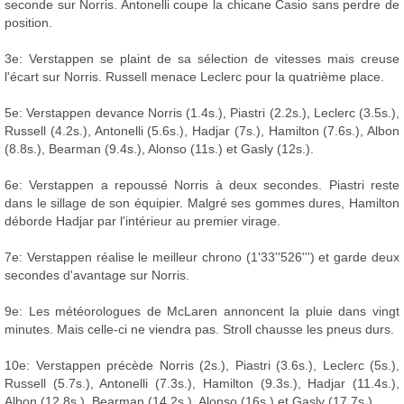
seconde sur Norris. Antonelli coupe la chicane Casio sans perdre de
position.
3e: Verstappen se plaint de sa sélection de vitesses mais creuse
l'écart sur Norris. Russell menace Leclerc pour la quatrième place.
5e: Verstappen devance Norris (1.4s.), Piastri (2.2s.), Leclerc (3.5s.),
Russell (4.2s.), Antonelli (5.6s.), Hadjar (7s.), Hamilton (7.6s.), Albon
(8.8s.), Bearman (9.4s.), Alonso (11s.) et Gasly (12s.).
6e: Verstappen a repoussé Norris à deux secondes. Piastri reste
dans le sillage de son équipier. Malgré ses gommes dures, Hamilton
déborde Hadjar par l'intérieur au premier virage.
7e: Verstappen réalise le meilleur chrono (1'33''526''') et garde deux
secondes d'avantage sur Norris.
9e: Les météorologues de McLaren annoncent la pluie dans vingt
minutes. Mais celle-ci ne viendra pas. Stroll chausse les pneus durs.
10e: Verstappen précède Norris (2s.), Piastri (3.6s.), Leclerc (5s.),
Russell (5.7s.), Antonelli (7.3s.), Hamilton (9.3s.), Hadjar (11.4s.),
Albon (12.8s.), Bearman (14.2s.), Alonso (16s.) et Gasly (17.7s.).