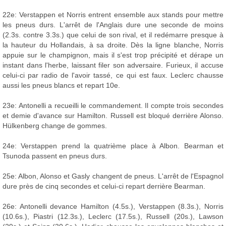
22e: Verstappen et Norris entrent ensemble aux stands pour mettre
les pneus durs. L'arrêt de l'Anglais dure une seconde de moins
(2.3s. contre 3.3s.) que celui de son rival, et il redémarre presque à
la hauteur du Hollandais, à sa droite. Dès la ligne blanche, Norris
appuie sur le champignon, mais il s'est trop précipité et dérape un
instant dans l'herbe, laissant filer son adversaire. Furieux, il accuse
celui-ci par radio de l'avoir tassé, ce qui est faux. Leclerc chausse
aussi les pneus blancs et repart 10e.
23e: Antonelli a recueilli le commandement. Il compte trois secondes
et demie d'avance sur Hamilton. Russell est bloqué derrière Alonso.
Hülkenberg change de gommes.
24e: Verstappen prend la quatrième place à Albon. Bearman et
Tsunoda passent en pneus durs.
25e: Albon, Alonso et Gasly changent de pneus. L'arrêt de l'Espagnol
dure près de cinq secondes et celui-ci repart derrière Bearman.
26e: Antonelli devance Hamilton (4.5s.), Verstappen (8.3s.), Norris
(10.6s.), Piastri (12.3s.), Leclerc (17.5s.), Russell (20s.), Lawson