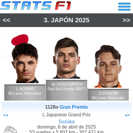
<<
3.
JAPÓN
2025
>>
M.VERSTAPPEN
L.NORRIS
Red Bull Honda RBPT
McLaren Mercedes
O.PIASTRI
McLaren Mercedes
1128o
Gran Premio
<•
L Japanese Grand Prix
•>
Suzuka
domingo, 6 de abril de 2025
53 vueltas x 5.807 km - 307.471 km