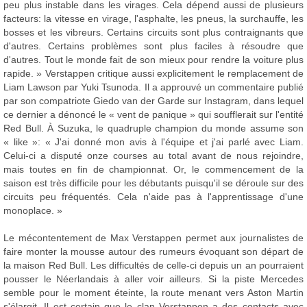
peu plus instable dans les virages. Cela dépend aussi de plusieurs
facteurs: la vitesse en virage, l'asphalte, les pneus, la surchauffe, les
bosses et les vibreurs. Certains circuits sont plus contraignants que
d'autres. Certains problèmes sont plus faciles à résoudre que
d'autres. Tout le monde fait de son mieux pour rendre la voiture plus
rapide. » Verstappen critique aussi explicitement le remplacement de
Liam Lawson par Yuki Tsunoda. Il a approuvé un commentaire publié
par son compatriote Giedo van der Garde sur Instagram, dans lequel
ce dernier a dénoncé le « vent de panique » qui soufflerait sur l'entité
Red Bull. À Suzuka, le quadruple champion du monde assume son
« like »: « J'ai donné mon avis à l'équipe et j'ai parlé avec Liam.
Celui-ci a disputé onze courses au total avant de nous rejoindre,
mais toutes en fin de championnat. Or, le commencement de la
saison est très difficile pour les débutants puisqu'il se déroule sur des
circuits peu fréquentés. Cela n'aide pas à l'apprentissage d'une
monoplace. »
Le mécontentement de Max Verstappen permet aux journalistes de
faire monter la mousse autour des rumeurs évoquant son départ de
la maison Red Bull. Les difficultés de celle-ci depuis un an pourraient
pousser le Néerlandais à aller voir ailleurs. Si la piste Mercedes
semble pour le moment éteinte, la route menant vers Aston Martin
s'élargit. Il est certain que le clan Verstappen a des contacts avec