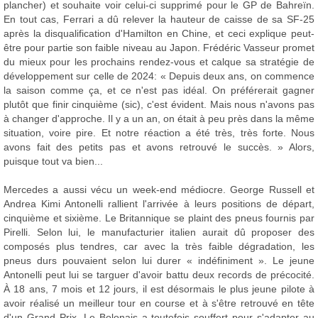
plancher) et souhaite voir celui-ci supprimé pour le GP de Bahreïn.
En tout cas, Ferrari a dû relever la hauteur de caisse de sa SF-25
après la disqualification d'Hamilton en Chine, et ceci explique peut-
être pour partie son faible niveau au Japon. Frédéric Vasseur promet
du mieux pour les prochains rendez-vous et calque sa stratégie de
développement sur celle de 2024: « Depuis deux ans, on commence
la saison comme ça, et ce n'est pas idéal. On préférerait gagner
plutôt que finir cinquième (sic), c'est évident. Mais nous n'avons pas
à changer d'approche. Il y a un an, on était à peu près dans la même
situation, voire pire. Et notre réaction a été très, très forte. Nous
avons fait des petits pas et avons retrouvé le succès. » Alors,
puisque tout va bien...
Mercedes a aussi vécu un week-end médiocre. George Russell et
Andrea Kimi Antonelli rallient l'arrivée à leurs positions de départ,
cinquième et sixième. Le Britannique se plaint des pneus fournis par
Pirelli. Selon lui, le manufacturier italien aurait dû proposer des
composés plus tendres, car avec la très faible dégradation, les
pneus durs pouvaient selon lui durer « indéfiniment ». Le jeune
Antonelli peut lui se targuer d'avoir battu deux records de précocité.
À 18 ans, 7 mois et 12 jours, il est désormais le plus jeune pilote à
avoir réalisé un meilleur tour en course et à s'être retrouvé en tête
d'un Grand Prix. Le Bolonais a toutefois souffert pour s'adapter au