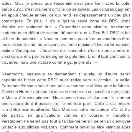
aidés. Mais je pense que l'essentiel s'est joué hier, avec la pole,
parce qu'ici, c'est vraiment difficile de se suivre. Les voitures gagnent
en appui chaque année, ce qui rend les dépassements un peu plus
compliqués. En plus, il n'y a qu'une seule zone de DRS, donc
doubler est vraiment dur. » Cependant cette victoire, totalement
inattendue en début de saison, démontre que la Red Bull RB21 a bel
et bien du potentiel. « Nous ne sommes pas où nous voudrions être,
mais ce week-end, nous avons vraiment maximisé les performances,
estime Verstappen. L'équilibre de l'ensemble s'est un peu amélioré,
c'est ce qui m'a permis de signer la pole hier. Bref, il faut continuer à
travailler, mais une victoire comme ça, je prends ! »
Néanmoins, beaucoup se demandent si quelqu'un d'autre serait
capable de hisser cette RB21 aussi rétive vers la victoire. La veille,
Fernando Alonso a salué une pole « comme seul Max peut la faire ».
Christian Horner attribue lui aussi le mérite de ce succès à son pilote:
« Max a été exceptionnel. Nous avons travaillé dur pour lui donner
une voiture dont il puisse tirer le meilleur parti. Celle-ci est encore
loin d'être bien équilibrée. Mais Max est notre motivateur n°1. Et il a
été parfait, en qualifications comme en course. » Toutefois,
Verstappen ne serait pas tout à fait lui-même s'il se privait d'envoyer
un tacle aux pilotes McLaren. Comment ont-il pu être vaincus alors