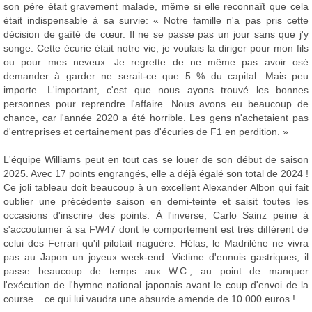
son père était gravement malade, même si elle reconnaît que cela
était indispensable à sa survie: « Notre famille n'a pas pris cette
décision de gaîté de cœur. Il ne se passe pas un jour sans que j'y
songe. Cette écurie était notre vie, je voulais la diriger pour mon fils
ou pour mes neveux. Je regrette de ne même pas avoir osé
demander à garder ne serait-ce que 5 % du capital. Mais peu
importe. L'important, c'est que nous ayons trouvé les bonnes
personnes pour reprendre l'affaire. Nous avons eu beaucoup de
chance, car l'année 2020 a été horrible. Les gens n'achetaient pas
d'entreprises et certainement pas d'écuries de F1 en perdition. »
L'équipe Williams peut en tout cas se louer de son début de saison
2025. Avec 17 points engrangés, elle a déjà égalé son total de 2024 !
Ce joli tableau doit beaucoup à un excellent Alexander Albon qui fait
oublier une précédente saison en demi-teinte et saisit toutes les
occasions d'inscrire des points. À l'inverse, Carlo Sainz peine à
s'accoutumer à sa FW47 dont le comportement est très différent de
celui des Ferrari qu'il pilotait naguère. Hélas, le Madrilène ne vivra
pas au Japon un joyeux week-end. Victime d'ennuis gastriques, il
passe beaucoup de temps aux W.C., au point de manquer
l'exécution de l'hymne national japonais avant le coup d'envoi de la
course... ce qui lui vaudra une absurde amende de 10 000 euros !