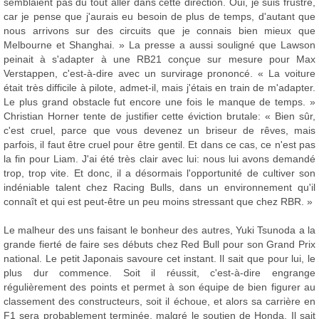
semblaient pas du tout aller dans cette direction. Oui, je suis frustré,
car je pense que j'aurais eu besoin de plus de temps, d'autant que
nous arrivons sur des circuits que je connais bien mieux que
Melbourne et Shanghai. » La presse a aussi souligné que Lawson
peinait à s'adapter à une RB21 conçue sur mesure pour Max
Verstappen, c'est-à-dire avec un survirage prononcé. « La voiture
était très difficile à pilote, admet-il, mais j'étais en train de m'adapter.
Le plus grand obstacle fut encore une fois le manque de temps. »
Christian Horner tente de justifier cette éviction brutale: « Bien sûr,
c'est cruel, parce que vous devenez un briseur de rêves, mais
parfois, il faut être cruel pour être gentil. Et dans ce cas, ce n'est pas
la fin pour Liam. J'ai été très clair avec lui: nous lui avons demandé
trop, trop vite. Et donc, il a désormais l'opportunité de cultiver son
indéniable talent chez Racing Bulls, dans un environnement qu'il
connaît et qui est peut-être un peu moins stressant que chez RBR. »
Le malheur des uns faisant le bonheur des autres, Yuki Tsunoda a la
grande fierté de faire ses débuts chez Red Bull pour son Grand Prix
national. Le petit Japonais savoure cet instant. Il sait que pour lui, le
plus dur commence. Soit il réussit, c'est-à-dire engrange
régulièrement des points et permet à son équipe de bien figurer au
classement des constructeurs, soit il échoue, et alors sa carrière en
F1 sera probablement terminée, malgré le soutien de Honda. Il sait