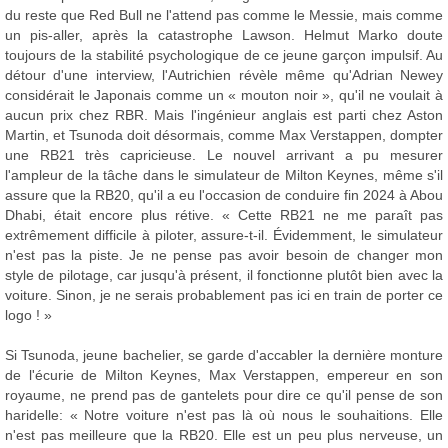
du reste que Red Bull ne l'attend pas comme le Messie, mais comme
un pis-aller, après la catastrophe Lawson. Helmut Marko doute
toujours de la stabilité psychologique de ce jeune garçon impulsif. Au
détour d'une interview, l'Autrichien révèle même qu'Adrian Newey
considérait le Japonais comme un « mouton noir », qu'il ne voulait à
aucun prix chez RBR. Mais l'ingénieur anglais est parti chez Aston
Martin, et Tsunoda doit désormais, comme Max Verstappen, dompter
une RB21 très capricieuse. Le nouvel arrivant a pu mesurer
l'ampleur de la tâche dans le simulateur de Milton Keynes, même s'il
assure que la RB20, qu'il a eu l'occasion de conduire fin 2024 à Abou
Dhabi, était encore plus rétive. « Cette RB21 ne me paraît pas
extrêmement difficile à piloter, assure-t-il. Évidemment, le simulateur
n'est pas la piste. Je ne pense pas avoir besoin de changer mon
style de pilotage, car jusqu'à présent, il fonctionne plutôt bien avec la
voiture. Sinon, je ne serais probablement pas ici en train de porter ce
logo ! »
Si Tsunoda, jeune bachelier, se garde d'accabler la dernière monture
de l'écurie de Milton Keynes, Max Verstappen, empereur en son
royaume, ne prend pas de gantelets pour dire ce qu'il pense de son
haridelle: « Notre voiture n'est pas là où nous le souhaitions. Elle
n'est pas meilleure que la RB20. Elle est un peu plus nerveuse, un