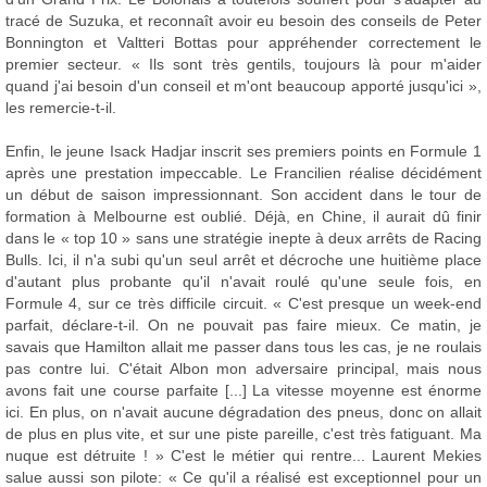
tracé de Suzuka, et reconnaît avoir eu besoin des conseils de Peter
Bonnington et Valtteri Bottas pour appréhender correctement le
premier secteur. « Ils sont très gentils, toujours là pour m'aider
quand j'ai besoin d'un conseil et m'ont beaucoup apporté jusqu'ici »,
les remercie-t-il.
Enfin, le jeune Isack Hadjar inscrit ses premiers points en Formule 1
après une prestation impeccable. Le Francilien réalise décidément
un début de saison impressionnant. Son accident dans le tour de
formation à Melbourne est oublié. Déjà, en Chine, il aurait dû finir
dans le « top 10 » sans une stratégie inepte à deux arrêts de Racing
Bulls. Ici, il n'a subi qu'un seul arrêt et décroche une huitième place
d'autant plus probante qu'il n'avait roulé qu'une seule fois, en
Formule 4, sur ce très difficile circuit. « C'est presque un week-end
parfait, déclare-t-il. On ne pouvait pas faire mieux. Ce matin, je
savais que Hamilton allait me passer dans tous les cas, je ne roulais
pas contre lui. C'était Albon mon adversaire principal, mais nous
avons fait une course parfaite [...] La vitesse moyenne est énorme
ici. En plus, on n'avait aucune dégradation des pneus, donc on allait
de plus en plus vite, et sur une piste pareille, c'est très fatiguant. Ma
nuque est détruite ! » C'est le métier qui rentre... Laurent Mekies
salue aussi son pilote: « Ce qu'il a réalisé est exceptionnel pour un