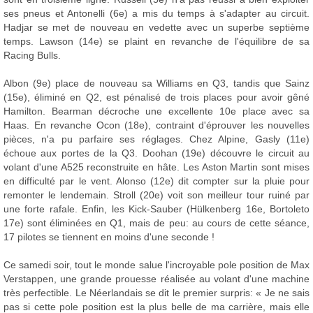
ses pneus et Antonelli (6e) a mis du temps à s'adapter au circuit.
Hadjar se met de nouveau en vedette avec un superbe septième
temps. Lawson (14e) se plaint en revanche de l'équilibre de sa
Racing Bulls.
Albon (9e) place de nouveau sa Williams en Q3, tandis que Sainz
(15e), éliminé en Q2, est pénalisé de trois places pour avoir gêné
Hamilton. Bearman décroche une excellente 10e place avec sa
Haas. En revanche Ocon (18e), contraint d'éprouver les nouvelles
pièces, n'a pu parfaire ses réglages. Chez Alpine, Gasly (11e)
échoue aux portes de la Q3. Doohan (19e) découvre le circuit au
volant d'une A525 reconstruite en hâte. Les Aston Martin sont mises
en difficulté par le vent. Alonso (12e) dit compter sur la pluie pour
remonter le lendemain. Stroll (20e) voit son meilleur tour ruiné par
une forte rafale. Enfin, les Kick-Sauber (Hülkenberg 16e, Bortoleto
17e) sont éliminées en Q1, mais de peu: au cours de cette séance,
17 pilotes se tiennent en moins d'une seconde !
Ce samedi soir, tout le monde salue l'incroyable pole position de Max
Verstappen, une grande prouesse réalisée au volant d'une machine
très perfectible. Le Néerlandais se dit le premier surpris: « Je ne sais
pas si cette pole position est la plus belle de ma carrière, mais elle