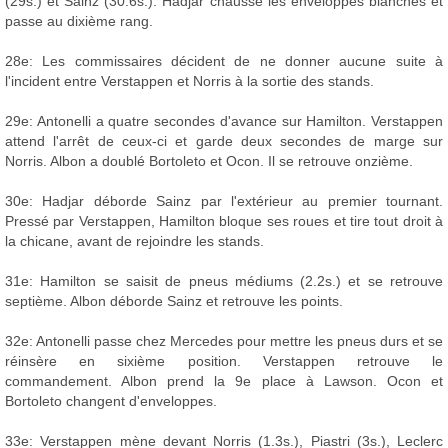
(29s.) et Sainz (30.6s.). Hadjar chausse les enveloppes blanches et
passe au dixième rang.
28e: Les commissaires décident de ne donner aucune suite à
l'incident entre Verstappen et Norris à la sortie des stands.
29e: Antonelli a quatre secondes d'avance sur Hamilton. Verstappen
attend l'arrêt de ceux-ci et garde deux secondes de marge sur
Norris. Albon a doublé Bortoleto et Ocon. Il se retrouve onzième.
30e: Hadjar déborde Sainz par l'extérieur au premier tournant.
Pressé par Verstappen, Hamilton bloque ses roues et tire tout droit à
la chicane, avant de rejoindre les stands.
31e: Hamilton se saisit de pneus médiums (2.2s.) et se retrouve
septième. Albon déborde Sainz et retrouve les points.
32e: Antonelli passe chez Mercedes pour mettre les pneus durs et se
réinsère en sixième position. Verstappen retrouve le
commandement. Albon prend la 9e place à Lawson. Ocon et
Bortoleto changent d'enveloppes.
33e: Verstappen mène devant Norris (1.3s.), Piastri (3s.), Leclerc