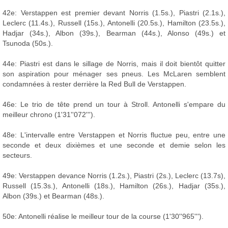
42e: Verstappen est premier devant Norris (1.5s.), Piastri (2.1s.),
Leclerc (11.4s.), Russell (15s.), Antonelli (20.5s.), Hamilton (23.5s.),
Hadjar (34s.), Albon (39s.), Bearman (44s.), Alonso (49s.) et
Tsunoda (50s.).
44e: Piastri est dans le sillage de Norris, mais il doit bientôt quitter
son aspiration pour ménager ses pneus. Les McLaren semblent
condamnées à rester derrière la Red Bull de Verstappen.
46e: Le trio de tête prend un tour à Stroll. Antonelli s'empare du
meilleur chrono (1'31''072''').
48e: L'intervalle entre Verstappen et Norris fluctue peu, entre une
seconde et deux dixièmes et une seconde et demie selon les
secteurs.
49e: Verstappen devance Norris (1.2s.), Piastri (2s.), Leclerc (13.7s),
Russell (15.3s.), Antonelli (18s.), Hamilton (26s.), Hadjar (35s.),
Albon (39s.) et Bearman (48s.).
50e: Antonelli réalise le meilleur tour de la course (1'30''965''').