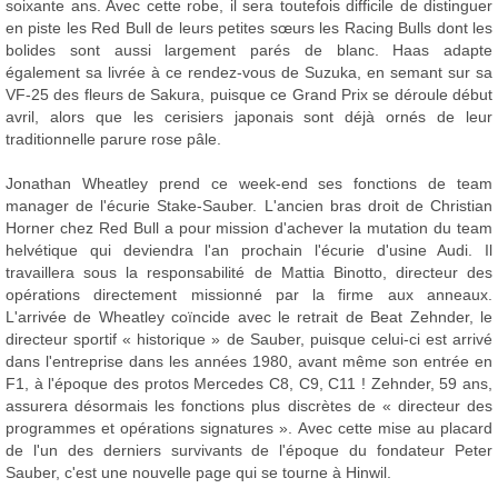
soixante ans. Avec cette robe, il sera toutefois difficile de distinguer
en piste les Red Bull de leurs petites sœurs les Racing Bulls dont les
bolides sont aussi largement parés de blanc. Haas adapte
également sa livrée à ce rendez-vous de Suzuka, en semant sur sa
VF-25 des fleurs de Sakura, puisque ce Grand Prix se déroule début
avril, alors que les cerisiers japonais sont déjà ornés de leur
traditionnelle parure rose pâle.
Jonathan Wheatley prend ce week-end ses fonctions de team
manager de l'écurie Stake-Sauber. L'ancien bras droit de Christian
Horner chez Red Bull a pour mission d'achever la mutation du team
helvétique qui deviendra l'an prochain l'écurie d'usine Audi. Il
travaillera sous la responsabilité de Mattia Binotto, directeur des
opérations directement missionné par la firme aux anneaux.
L'arrivée de Wheatley coïncide avec le retrait de Beat Zehnder, le
directeur sportif « historique » de Sauber, puisque celui-ci est arrivé
dans l'entreprise dans les années 1980, avant même son entrée en
F1, à l'époque des protos Mercedes C8, C9, C11 ! Zehnder, 59 ans,
assurera désormais les fonctions plus discrètes de « directeur des
programmes et opérations signatures ». Avec cette mise au placard
de l'un des derniers survivants de l'époque du fondateur Peter
Sauber, c'est une nouvelle page qui se tourne à Hinwil.