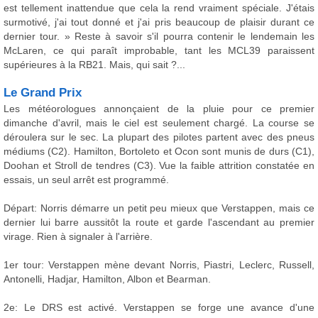
est tellement inattendue que cela la rend vraiment spéciale. J'étais
surmotivé, j'ai tout donné et j'ai pris beaucoup de plaisir durant ce
dernier tour. » Reste à savoir s'il pourra contenir le lendemain les
McLaren, ce qui paraît improbable, tant les MCL39 paraissent
supérieures à la RB21. Mais, qui sait ?...
Le Grand Prix
Les météorologues annonçaient de la pluie pour ce premier
dimanche d'avril, mais le ciel est seulement chargé. La course se
déroulera sur le sec. La plupart des pilotes partent avec des pneus
médiums (C2). Hamilton, Bortoleto et Ocon sont munis de durs (C1),
Doohan et Stroll de tendres (C3). Vue la faible attrition constatée en
essais, un seul arrêt est programmé.
Départ: Norris démarre un petit peu mieux que Verstappen, mais ce
dernier lui barre aussitôt la route et garde l'ascendant au premier
virage. Rien à signaler à l'arrière.
1er tour: Verstappen mène devant Norris, Piastri, Leclerc, Russell,
Antonelli, Hadjar, Hamilton, Albon et Bearman.
2e: Le DRS est activé. Verstappen se forge une avance d'une