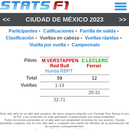
<<
CIUDAD DE MÉXICO 2023
>>
Participantes
•
Calificaciones
•
Parrilla de salida
•
Clasificación
•
Vueltas en cabeza
•
Vueltas rápidas
•
Vuelta por vuelta
•
Campeonato
Piloto
M.VERSTAPPEN
C.LECLERC
Red Bull
Ferrari
Honda RBPT
Total
59
12
Vueltas
1-19
20-31
32-71
Este sitio web es un sitio web amateur. No tiene ninguna relación con Formula One Group ni con
la FIA, y su contenido no está aprobado ni patrocinado por estas entidades.
Todos los textos presentes en el sitio web son propiedad exclusiva de sus autores. Queda
prohibido cualquier uso en otro sitio web o cualquier otro medio de difusión sin la autorización de
los autores correspondientes.