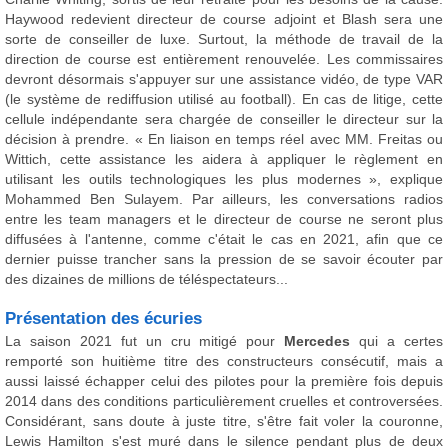
Haywood redevient directeur de course adjoint et Blash sera une
sorte de conseiller de luxe. Surtout, la méthode de travail de la
direction de course est entièrement renouvelée. Les commissaires
devront désormais s'appuyer sur une assistance vidéo, de type VAR
(le système de rediffusion utilisé au football). En cas de litige, cette
cellule indépendante sera chargée de conseiller le directeur sur la
décision à prendre. « En liaison en temps réel avec MM. Freitas ou
Wittich, cette assistance les aidera à appliquer le règlement en
utilisant les outils technologiques les plus modernes », explique
Mohammed Ben Sulayem. Par ailleurs, les conversations radios
entre les team managers et le directeur de course ne seront plus
diffusées à l'antenne, comme c'était le cas en 2021, afin que ce
dernier puisse trancher sans la pression de se savoir écouter par
des dizaines de millions de téléspectateurs...
Présentation des écuries
La saison 2021 fut un cru mitigé pour
Mercedes
qui a certes
remporté son huitième titre des constructeurs consécutif, mais a
aussi laissé échapper celui des pilotes pour la première fois depuis
2014 dans des conditions particulièrement cruelles et controversées.
Considérant, sans doute à juste titre, s'être fait voler la couronne,
Lewis Hamilton s'est muré dans le silence pendant plus de deux