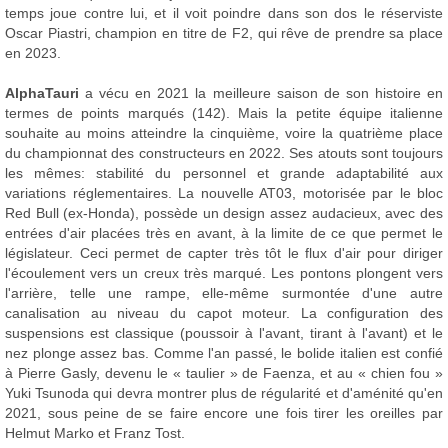
temps joue contre lui, et il voit poindre dans son dos le réserviste
Oscar Piastri, champion en titre de F2, qui rêve de prendre sa place
en 2023.
AlphaTauri
a vécu en 2021 la meilleure saison de son histoire en
termes de points marqués (142). Mais la petite équipe italienne
souhaite au moins atteindre la cinquième, voire la quatrième place
du championnat des constructeurs en 2022. Ses atouts sont toujours
les mêmes: stabilité du personnel et grande adaptabilité aux
variations réglementaires. La nouvelle AT03, motorisée par le bloc
Red Bull (ex-Honda), possède un design assez audacieux, avec des
entrées d'air placées très en avant, à la limite de ce que permet le
législateur. Ceci permet de capter très tôt le flux d'air pour diriger
l'écoulement vers un creux très marqué. Les pontons plongent vers
l'arrière, telle une rampe, elle-même surmontée d'une autre
canalisation au niveau du capot moteur. La configuration des
suspensions est classique (poussoir à l'avant, tirant à l'avant) et le
nez plonge assez bas. Comme l'an passé, le bolide italien est confié
à Pierre Gasly, devenu le « taulier » de Faenza, et au « chien fou »
Yuki Tsunoda qui devra montrer plus de régularité et d'aménité qu'en
2021, sous peine de se faire encore une fois tirer les oreilles par
Helmut Marko et Franz Tost.