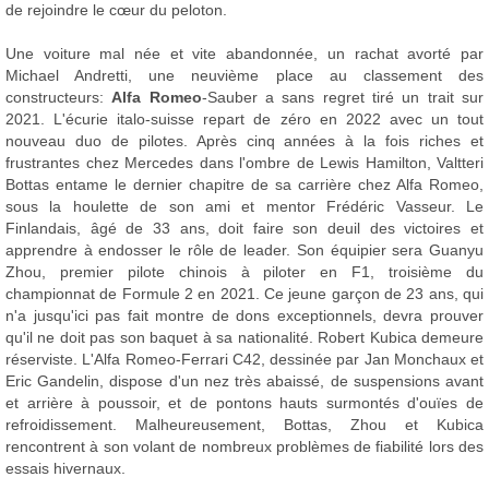
de rejoindre le cœur du peloton.
Une voiture mal née et vite abandonnée, un rachat avorté par
Michael Andretti, une neuvième place au classement des
constructeurs:
Alfa Romeo
-Sauber a sans regret tiré un trait sur
2021. L'écurie italo-suisse repart de zéro en 2022 avec un tout
nouveau duo de pilotes. Après cinq années à la fois riches et
frustrantes chez Mercedes dans l'ombre de Lewis Hamilton, Valtteri
Bottas entame le dernier chapitre de sa carrière chez Alfa Romeo,
sous la houlette de son ami et mentor Frédéric Vasseur. Le
Finlandais, âgé de 33 ans, doit faire son deuil des victoires et
apprendre à endosser le rôle de leader. Son équipier sera Guanyu
Zhou, premier pilote chinois à piloter en F1, troisième du
championnat de Formule 2 en 2021. Ce jeune garçon de 23 ans, qui
n'a jusqu'ici pas fait montre de dons exceptionnels, devra prouver
qu'il ne doit pas son baquet à sa nationalité. Robert Kubica demeure
réserviste. L'Alfa Romeo-Ferrari C42, dessinée par Jan Monchaux et
Eric Gandelin, dispose d'un nez très abaissé, de suspensions avant
et arrière à poussoir, et de pontons hauts surmontés d'ouïes de
refroidissement. Malheureusement, Bottas, Zhou et Kubica
rencontrent à son volant de nombreux problèmes de fiabilité lors des
essais hivernaux.