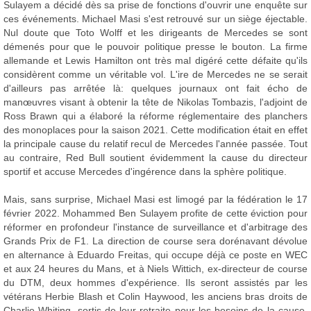
Sulayem a décidé dès sa prise de fonctions d'ouvrir une enquête sur
ces événements. Michael Masi s'est retrouvé sur un siège éjectable.
Nul doute que Toto Wolff et les dirigeants de Mercedes se sont
démenés pour que le pouvoir politique presse le bouton. La firme
allemande et Lewis Hamilton ont très mal digéré cette défaite qu'ils
considèrent comme un véritable vol. L'ire de Mercedes ne se serait
d'ailleurs pas arrêtée là: quelques journaux ont fait écho de
manœuvres visant à obtenir la tête de Nikolas Tombazis, l'adjoint de
Ross Brawn qui a élaboré la réforme réglementaire des planchers
des monoplaces pour la saison 2021. Cette modification était en effet
la principale cause du relatif recul de Mercedes l'année passée. Tout
au contraire, Red Bull soutient évidemment la cause du directeur
sportif et accuse Mercedes d'ingérence dans la sphère politique.
Mais, sans surprise, Michael Masi est limogé par la fédération le 17
février 2022. Mohammed Ben Sulayem profite de cette éviction pour
réformer en profondeur l'instance de surveillance et d'arbitrage des
Grands Prix de F1. La direction de course sera dorénavant dévolue
en alternance à Eduardo Freitas, qui occupe déjà ce poste en WEC
et aux 24 heures du Mans, et à Niels Wittich, ex-directeur de course
du DTM, deux hommes d'expérience. Ils seront assistés par les
vétérans Herbie Blash et Colin Haywood, les anciens bras droits de
Charlie Whiting, sortis de leur retraite pour les besoins de la cause.