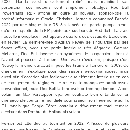
2022. Honda s'est officiellement retiré, mais maintient son
partenariat: ses moteurs sont simplement rebadgés Red Bull
Powertrains. RBR affiche en outre un nouveau sponsor-titre, la
société informatique Oracle. Christian Horner a commencé l'année
2022 par une blague: la « RB18 » lancée en grande pompe n'était
qu'une maquette de la FIA peinte aux couleurs de Red Bull ! La vraie
nouvelle monoplace n'est apparue que lors des essais de Barcelone,
en février. La dernière-née d'Adrian Newey se singularise par ses
flancs effilés, avec une partie inférieure très dégagée. Comme
McLaren, Red Bull inverse ses systèmes de suspension: tirant à
l'avant et poussoir à l'arrière. Une vraie révolution, puisque c'est
Newey lui-même qui avait imposé les tirants à l'arrière en 2009. Ce
changement s'explique pour des raisons aérodynamiques, mais
aussi afin d'accéder plus facilement aux éléments intérieurs en cas
de changement de réglages. Le reste de la monoplace paraît assez
conventionnel, mais Red Bull la fera évoluer très rapidement. A son
volant, un Max Verstappen épanoui souhaite bien entendu coiffer
une seconde couronne mondiale pour asseoir son hégémonie sur la
F1, tandis que Sergio Pérez, astreint à dévouement total, tentera
d'exister dans l'ombre du Hollandais volant.
Ferrari
est attendue au tournant en 2022. A l'issue de plusieurs
saisons médiocres, la Scuderia possède en effet avec cette