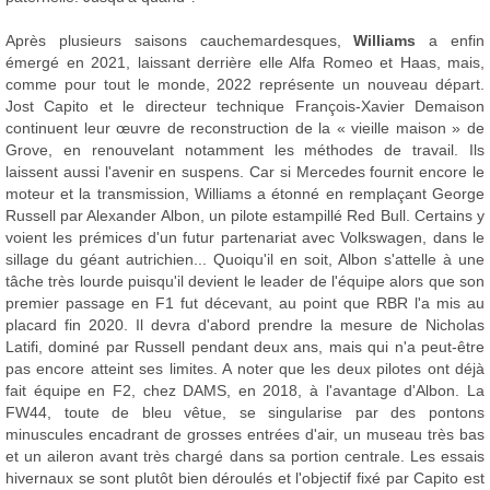
Après plusieurs saisons cauchemardesques,
Williams
a enfin
émergé en 2021, laissant derrière elle Alfa Romeo et Haas, mais,
comme pour tout le monde, 2022 représente un nouveau départ.
Jost Capito et le directeur technique François-Xavier Demaison
continuent leur œuvre de reconstruction de la « vieille maison » de
Grove, en renouvelant notamment les méthodes de travail. Ils
laissent aussi l'avenir en suspens. Car si Mercedes fournit encore le
moteur et la transmission, Williams a étonné en remplaçant George
Russell par Alexander Albon, un pilote estampillé Red Bull. Certains y
voient les prémices d'un futur partenariat avec Volkswagen, dans le
sillage du géant autrichien... Quoiqu'il en soit, Albon s'attelle à une
tâche très lourde puisqu'il devient le leader de l'équipe alors que son
premier passage en F1 fut décevant, au point que RBR l'a mis au
placard fin 2020. Il devra d'abord prendre la mesure de Nicholas
Latifi, dominé par Russell pendant deux ans, mais qui n'a peut-être
pas encore atteint ses limites. A noter que les deux pilotes ont déjà
fait équipe en F2, chez DAMS, en 2018, à l'avantage d'Albon. La
FW44, toute de bleu vêtue, se singularise par des pontons
minuscules encadrant de grosses entrées d'air, un museau très bas
et un aileron avant très chargé dans sa portion centrale. Les essais
hivernaux se sont plutôt bien déroulés et l'objectif fixé par Capito est