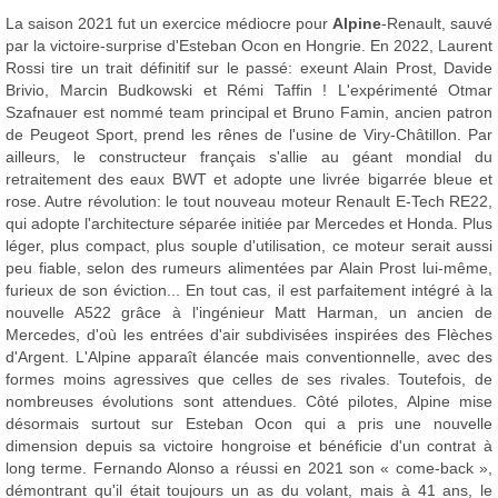
La saison 2021 fut un exercice médiocre pour
Alpine
-Renault, sauvé
par la victoire-surprise d'Esteban Ocon en Hongrie. En 2022, Laurent
Rossi tire un trait définitif sur le passé: exeunt Alain Prost, Davide
Brivio, Marcin Budkowski et Rémi Taffin ! L'expérimenté Otmar
Szafnauer est nommé team principal et Bruno Famin, ancien patron
de Peugeot Sport, prend les rênes de l'usine de Viry-Châtillon. Par
ailleurs, le constructeur français s'allie au géant mondial du
retraitement des eaux BWT et adopte une livrée bigarrée bleue et
rose. Autre révolution: le tout nouveau moteur Renault E-Tech RE22,
qui adopte l'architecture séparée initiée par Mercedes et Honda. Plus
léger, plus compact, plus souple d'utilisation, ce moteur serait aussi
peu fiable, selon des rumeurs alimentées par Alain Prost lui-même,
furieux de son éviction... En tout cas, il est parfaitement intégré à la
nouvelle A522 grâce à l'ingénieur Matt Harman, un ancien de
Mercedes, d'où les entrées d'air subdivisées inspirées des Flèches
d'Argent. L'Alpine apparaît élancée mais conventionnelle, avec des
formes moins agressives que celles de ses rivales. Toutefois, de
nombreuses évolutions sont attendues. Côté pilotes, Alpine mise
désormais surtout sur Esteban Ocon qui a pris une nouvelle
dimension depuis sa victoire hongroise et bénéficie d'un contrat à
long terme. Fernando Alonso a réussi en 2021 son « come-back »,
démontrant qu'il était toujours un as du volant, mais à 41 ans, le