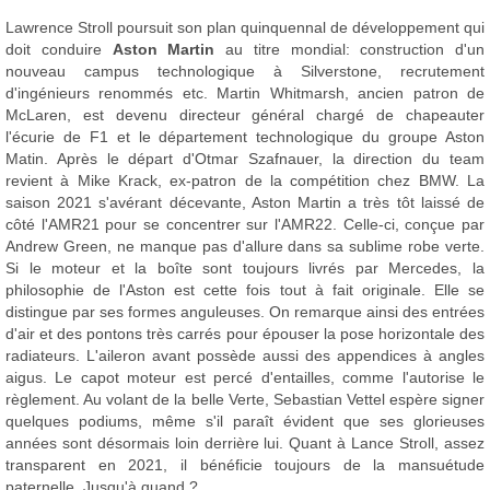
Lawrence Stroll poursuit son plan quinquennal de développement qui
doit conduire
Aston Martin
au titre mondial: construction d'un
nouveau campus technologique à Silverstone, recrutement
d'ingénieurs renommés etc. Martin Whitmarsh, ancien patron de
McLaren, est devenu directeur général chargé de chapeauter
l'écurie de F1 et le département technologique du groupe Aston
Matin. Après le départ d'Otmar Szafnauer, la direction du team
revient à Mike Krack, ex-patron de la compétition chez BMW. La
saison 2021 s'avérant décevante, Aston Martin a très tôt laissé de
côté l'AMR21 pour se concentrer sur l'AMR22. Celle-ci, conçue par
Andrew Green, ne manque pas d'allure dans sa sublime robe verte.
Si le moteur et la boîte sont toujours livrés par Mercedes, la
philosophie de l'Aston est cette fois tout à fait originale. Elle se
distingue par ses formes anguleuses. On remarque ainsi des entrées
d'air et des pontons très carrés pour épouser la pose horizontale des
radiateurs. L'aileron avant possède aussi des appendices à angles
aigus. Le capot moteur est percé d'entailles, comme l'autorise le
règlement. Au volant de la belle Verte, Sebastian Vettel espère signer
quelques podiums, même s'il paraît évident que ses glorieuses
années sont désormais loin derrière lui. Quant à Lance Stroll, assez
transparent en 2021, il bénéficie toujours de la mansuétude
paternelle. Jusqu'à quand ?