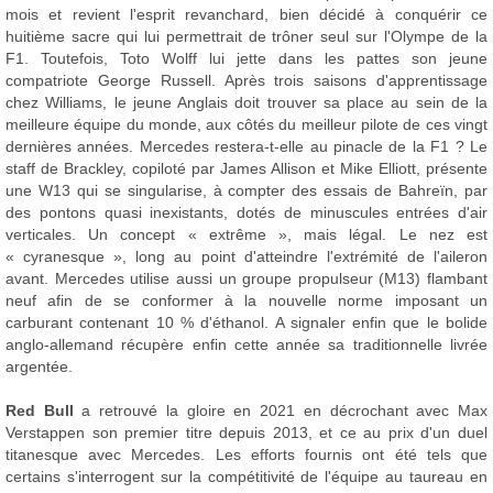
mois et revient l'esprit revanchard, bien décidé à conquérir ce
huitième sacre qui lui permettrait de trôner seul sur l'Olympe de la
F1. Toutefois, Toto Wolff lui jette dans les pattes son jeune
compatriote George Russell. Après trois saisons d'apprentissage
chez Williams, le jeune Anglais doit trouver sa place au sein de la
meilleure équipe du monde, aux côtés du meilleur pilote de ces vingt
dernières années. Mercedes restera-t-elle au pinacle de la F1 ? Le
staff de Brackley, copiloté par James Allison et Mike Elliott, présente
une W13 qui se singularise, à compter des essais de Bahreïn, par
des pontons quasi inexistants, dotés de minuscules entrées d'air
verticales. Un concept « extrême », mais légal. Le nez est
« cyranesque », long au point d'atteindre l'extrémité de l'aileron
avant. Mercedes utilise aussi un groupe propulseur (M13) flambant
neuf afin de se conformer à la nouvelle norme imposant un
carburant contenant 10 % d'éthanol. A signaler enfin que le bolide
anglo-allemand récupère enfin cette année sa traditionnelle livrée
argentée.
Red Bull
a retrouvé la gloire en 2021 en décrochant avec Max
Verstappen son premier titre depuis 2013, et ce au prix d'un duel
titanesque avec Mercedes. Les efforts fournis ont été tels que
certains s'interrogent sur la compétitivité de l'équipe au taureau en