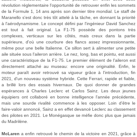
révolution réglementaire l'opportunité de retrouver enfin les sommets
de la Formule 1, 14 ans après son dernier titre mondial. Le staff de
Maranello s'est donc très tôt attelé à la tâche, en donnant la priorité
à l'aérodynamisme. Le concept défini par l'ingénieur David Sanchez
est tout à fait original. La F1-75 possède des pontons très
complexes, verticaux sur les côtés, mais creux dans la partie
supérieure, d'où une courbure des flancs assez impressionnante,
même pour une belle Italienne. Ce sillon sert à alimenter une petite
aile située sous l'aileron arrière. Le nez, long, bas et pointu, est aussi
une caractéristique de la F1-75. Le premier élément de l'aileron est
directement attaché au museau: encore une originalité. Enfin, le
moteur paraît avoir retrouvé sa vigueur grâce à l'introduction, fin
2021, d'un nouveau système hybride. Cette Ferrari, rapide et fiable,
a brillé lors des essais hivernaux. De quoi donner de grandes
espérances à Charles Leclerc et Carlos Sainz. Les deux jeunes
équipiers ont collaboré en bonne intelligence l'année précédente,
mais une sourde rivalité commence à les opposer. Loin d'être le
faire-valoir annoncé, Sainz a en effet devancé Leclerc au classement
des pilotes en 2021. Le Monégasque se méfie donc plus que jamais
du Madrilène.
McLaren
a enfin retrouvé le chemin de la victoire en 2021, grâce à