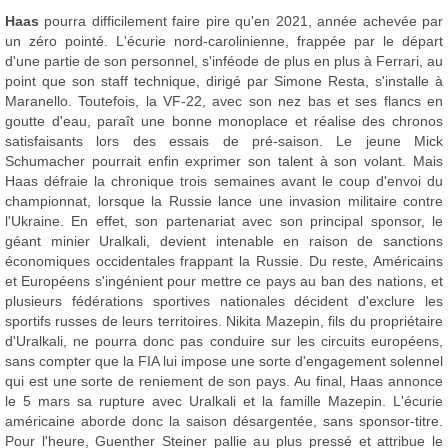
Haas
pourra difficilement faire pire qu'en 2021, année achevée par
un zéro pointé. L'écurie nord-carolinienne, frappée par le départ
d'une partie de son personnel, s'inféode de plus en plus à Ferrari, au
point que son staff technique, dirigé par Simone Resta, s'installe à
Maranello. Toutefois, la VF-22, avec son nez bas et ses flancs en
goutte d'eau, paraît une bonne monoplace et réalise des chronos
satisfaisants lors des essais de pré-saison. Le jeune Mick
Schumacher pourrait enfin exprimer son talent à son volant. Mais
Haas défraie la chronique trois semaines avant le coup d'envoi du
championnat, lorsque la Russie lance une invasion militaire contre
l'Ukraine. En effet, son partenariat avec son principal sponsor, le
géant minier Uralkali, devient intenable en raison de sanctions
économiques occidentales frappant la Russie. Du reste, Américains
et Européens s'ingénient pour mettre ce pays au ban des nations, et
plusieurs fédérations sportives nationales décident d'exclure les
sportifs russes de leurs territoires. Nikita Mazepin, fils du propriétaire
d'Uralkali, ne pourra donc pas conduire sur les circuits européens,
sans compter que la FIA lui impose une sorte d'engagement solennel
qui est une sorte de reniement de son pays. Au final, Haas annonce
le 5 mars sa rupture avec Uralkali et la famille Mazepin. L'écurie
américaine aborde donc la saison désargentée, sans sponsor-titre.
Pour l'heure, Guenther Steiner pallie au plus pressé et attribue le