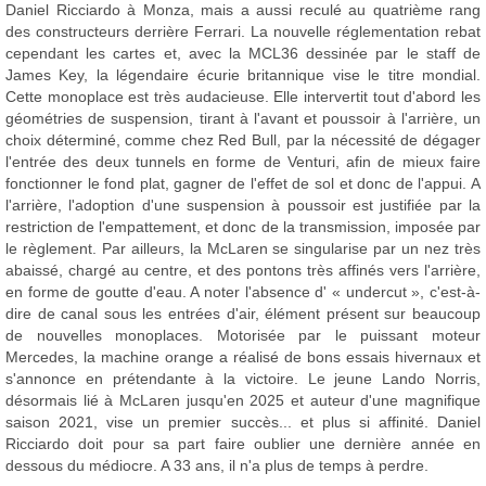
Daniel Ricciardo à Monza, mais a aussi reculé au quatrième rang
des constructeurs derrière Ferrari. La nouvelle réglementation rebat
cependant les cartes et, avec la MCL36 dessinée par le staff de
James Key, la légendaire écurie britannique vise le titre mondial.
Cette monoplace est très audacieuse. Elle intervertit tout d'abord les
géométries de suspension, tirant à l'avant et poussoir à l'arrière, un
choix déterminé, comme chez Red Bull, par la nécessité de dégager
l'entrée des deux tunnels en forme de Venturi, afin de mieux faire
fonctionner le fond plat, gagner de l'effet de sol et donc de l'appui. A
l'arrière, l'adoption d'une suspension à poussoir est justifiée par la
restriction de l'empattement, et donc de la transmission, imposée par
le règlement. Par ailleurs, la McLaren se singularise par un nez très
abaissé, chargé au centre, et des pontons très affinés vers l'arrière,
en forme de goutte d'eau. A noter l'absence d' « undercut », c'est-à-
dire de canal sous les entrées d'air, élément présent sur beaucoup
de nouvelles monoplaces. Motorisée par le puissant moteur
Mercedes, la machine orange a réalisé de bons essais hivernaux et
s'annonce en prétendante à la victoire. Le jeune Lando Norris,
désormais lié à McLaren jusqu'en 2025 et auteur d'une magnifique
saison 2021, vise un premier succès... et plus si affinité. Daniel
Ricciardo doit pour sa part faire oublier une dernière année en
dessous du médiocre. A 33 ans, il n'a plus de temps à perdre.