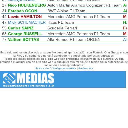
27
Nico HULKENBERG
Aston Martin Aramco Cognizant F1 Team
As
31
Esteban OCON
BWT Alpine F1 Team
Al
44
Lewis HAMILTON
Mercedes AMG Petronas F1 Team
Me
47
Mick SCHUMACHER
Haas F1 Team
Ha
55
Carlos SAINZ
Scuderia Ferrari
Fe
63
George RUSSELL
Mercedes AMG Petronas F1 Team
Me
77
Valtteri BOTTAS
Alfa Romeo F1 Team ORLEN
Al
Este sitio web es un sitio web amateur. No tiene ninguna relación con Formula One Group ni con
la FIA, y su contenido no está aprobado ni patrocinado por estas entidades.
Todos los textos presentes en el sitio web son propiedad exclusiva de sus autores. Queda
prohibido cualquier uso en otro sitio web o cualquier otro medio de difusión sin la autorización de
los autores correspondientes.
Acerca de / Configurar cookies
|
Audiencias