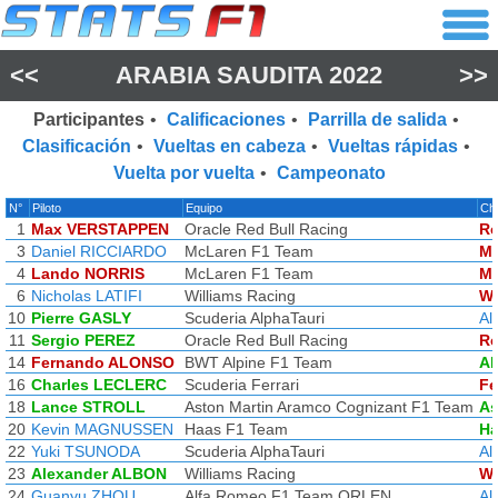
<<
ARABIA SAUDITA 2022
>>
Participantes
•
Calificaciones
•
Parrilla de salida
•
Clasificación
•
Vueltas en cabeza
•
Vueltas rápidas
•
Vuelta por vuelta
•
Campeonato
N°
Piloto
Equipo
Ch
1
Max VERSTAPPEN
Oracle Red Bull Racing
Re
3
Daniel RICCIARDO
McLaren F1 Team
Mc
4
Lando NORRIS
McLaren F1 Team
Mc
6
Nicholas LATIFI
Williams Racing
Wi
10
Pierre GASLY
Scuderia AlphaTauri
Al
11
Sergio PEREZ
Oracle Red Bull Racing
Re
14
Fernando ALONSO
BWT Alpine F1 Team
Al
16
Charles LECLERC
Scuderia Ferrari
Fe
18
Lance STROLL
Aston Martin Aramco Cognizant F1 Team
As
20
Kevin MAGNUSSEN
Haas F1 Team
Ha
22
Yuki TSUNODA
Scuderia AlphaTauri
Al
23
Alexander ALBON
Williams Racing
Wi
24
Guanyu ZHOU
Alfa Romeo F1 Team ORLEN
Al