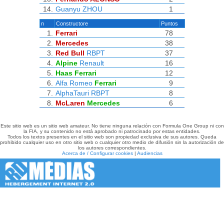
14.
Guanyu ZHOU
1
n
Constructore
Puntos
1.
Ferrari
78
2.
Mercedes
38
3.
Red Bull
RBPT
37
4.
Alpine
Renault
16
5.
Haas
Ferrari
12
6.
Alfa Romeo
Ferrari
9
7.
AlphaTauri
RBPT
8
8.
McLaren
Mercedes
6
Este sitio web es un sitio web amateur. No tiene ninguna relación con Formula One Group ni con
la FIA, y su contenido no está aprobado ni patrocinado por estas entidades.
Todos los textos presentes en el sitio web son propiedad exclusiva de sus autores. Queda
prohibido cualquier uso en otro sitio web o cualquier otro medio de difusión sin la autorización de
los autores correspondientes.
Acerca de / Configurar cookies
|
Audiencias