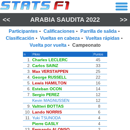
<<
ARABIA SAUDITA 2022
>>
Participantes
•
Calificaciones
•
Parrilla de salida
•
Clasificación
•
Vueltas en cabeza
•
Vueltas rápidas
•
Vuelta por vuelta
•
Campeonato
n
Piloto
Puntos
1.
Charles LECLERC
45
2.
Carlos SAINZ
33
3.
Max VERSTAPPEN
25
4.
George RUSSELL
22
5.
Lewis HAMILTON
16
6.
Esteban OCON
14
7.
Sergio PEREZ
12
Kevin MAGNUSSEN
12
9.
Valtteri BOTTAS
8
10.
Lando NORRIS
6
11.
Yuki TSUNODA
4
Pierre GASLY
4
13.
Fernando ALONSO
2