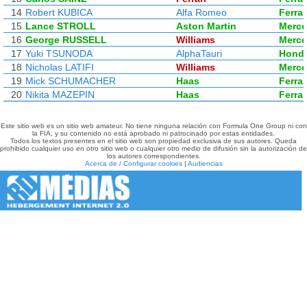
14
Robert KUBICA
Alfa Romeo
Ferrar
15
Lance STROLL
Aston Martin
Merc
16
George RUSSELL
Williams
Merc
17
Yuki TSUNODA
AlphaTauri
Hond
18
Nicholas LATIFI
Williams
Merc
19
Mick SCHUMACHER
Haas
Ferrar
20
Nikita MAZEPIN
Haas
Ferrar
Este sitio web es un sitio web amateur. No tiene ninguna relación con Formula One Group ni con
la FIA, y su contenido no está aprobado ni patrocinado por estas entidades.
Todos los textos presentes en el sitio web son propiedad exclusiva de sus autores. Queda
prohibido cualquier uso en otro sitio web o cualquier otro medio de difusión sin la autorización de
los autores correspondientes.
Acerca de / Configurar cookies
|
Audiencias