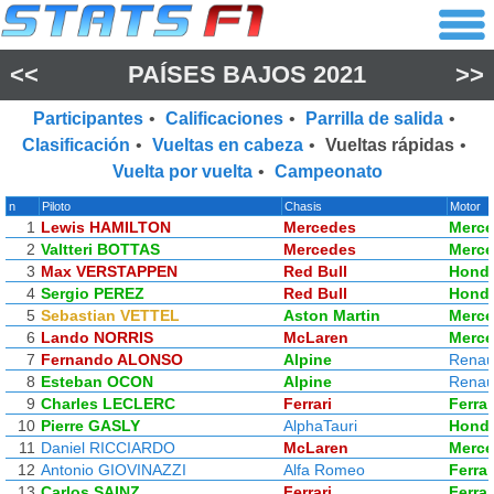
<<
PAÍSES BAJOS 2021
>>
Participantes
•
Calificaciones
•
Parrilla de salida
•
Clasificación
•
Vueltas en cabeza
•
Vueltas rápidas
•
Vuelta por vuelta
•
Campeonato
n
Piloto
Chasis
Motor
1
Lewis HAMILTON
Mercedes
Merc
2
Valtteri BOTTAS
Mercedes
Merc
3
Max VERSTAPPEN
Red Bull
Hond
4
Sergio PEREZ
Red Bull
Hond
5
Sebastian VETTEL
Aston Martin
Merc
6
Lando NORRIS
McLaren
Merc
7
Fernando ALONSO
Alpine
Renau
8
Esteban OCON
Alpine
Renau
9
Charles LECLERC
Ferrari
Ferrar
10
Pierre GASLY
AlphaTauri
Hond
11
Daniel RICCIARDO
McLaren
Merc
12
Antonio GIOVINAZZI
Alfa Romeo
Ferrar
13
Carlos SAINZ
Ferrari
Ferrar