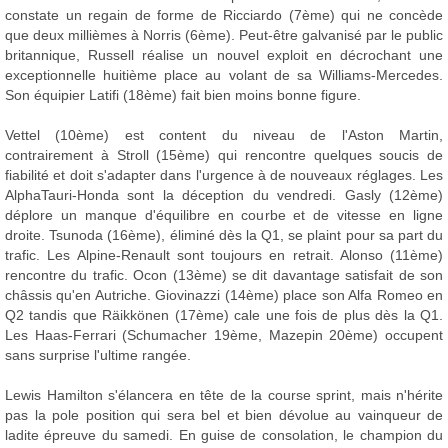
constate un regain de forme de Ricciardo (7ème) qui ne concède
que deux millièmes à Norris (6ème). Peut-être galvanisé par le public
britannique, Russell réalise un nouvel exploit en décrochant une
exceptionnelle huitième place au volant de sa Williams-Mercedes.
Son équipier Latifi (18ème) fait bien moins bonne figure.
Vettel (10ème) est content du niveau de l'Aston Martin,
contrairement à Stroll (15ème) qui rencontre quelques soucis de
fiabilité et doit s'adapter dans l'urgence à de nouveaux réglages. Les
AlphaTauri-Honda sont la déception du vendredi. Gasly (12ème)
déplore un manque d'équilibre en courbe et de vitesse en ligne
droite. Tsunoda (16ème), éliminé dès la Q1, se plaint pour sa part du
trafic. Les Alpine-Renault sont toujours en retrait. Alonso (11ème)
rencontre du trafic. Ocon (13ème) se dit davantage satisfait de son
châssis qu'en Autriche. Giovinazzi (14ème) place son Alfa Romeo en
Q2 tandis que Räikkönen (17ème) cale une fois de plus dès la Q1.
Les Haas-Ferrari (Schumacher 19ème, Mazepin 20ème) occupent
sans surprise l'ultime rangée.
Lewis Hamilton s'élancera en tête de la course sprint, mais n'hérite
pas la pole position qui sera bel et bien dévolue au vainqueur de
ladite épreuve du samedi. En guise de consolation, le champion du