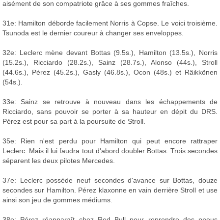
aisément de son compatriote grâce à ses gommes fraîches.
31e: Hamilton déborde facilement Norris à Copse. Le voici troisième.
Tsunoda est le dernier coureur à changer ses enveloppes.
32e: Leclerc mène devant Bottas (9.5s.), Hamilton (13.5s.), Norris
(15.2s.), Ricciardo (28.2s.), Sainz (28.7s.), Alonso (44s.), Stroll
(44.6s.), Pérez (45.2s.), Gasly (46.8s.), Ocon (48s.) et Räikkönen
(54s.).
33e: Sainz se retrouve à nouveau dans les échappements de
Ricciardo, sans pouvoir se porter à sa hauteur en dépit du DRS.
Pérez est pour sa part à la poursuite de Stroll.
35e: Rien n'est perdu pour Hamilton qui peut encore rattraper
Leclerc. Mais il lui faudra tout d'abord doubler Bottas. Trois secondes
séparent les deux pilotes Mercedes.
37e: Leclerc possède neuf secondes d'avance sur Bottas, douze
secondes sur Hamilton. Pérez klaxonne en vain derrière Stroll et use
ainsi son jeu de gommes médiums.
38e: Pérez réapparaît chez Red Bull pour reprendre des pneus