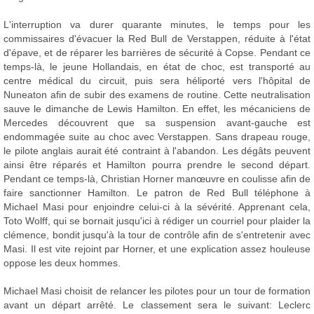
L'interruption va durer quarante minutes, le temps pour les
commissaires d'évacuer la Red Bull de Verstappen, réduite à l'état
d'épave, et de réparer les barrières de sécurité à Copse. Pendant ce
temps-là, le jeune Hollandais, en état de choc, est transporté au
centre médical du circuit, puis sera héliporté vers l'hôpital de
Nuneaton afin de subir des examens de routine. Cette neutralisation
sauve le dimanche de Lewis Hamilton. En effet, les mécaniciens de
Mercedes découvrent que sa suspension avant-gauche est
endommagée suite au choc avec Verstappen. Sans drapeau rouge,
le pilote anglais aurait été contraint à l'abandon. Les dégâts peuvent
ainsi être réparés et Hamilton pourra prendre le second départ.
Pendant ce temps-là, Christian Horner manœuvre en coulisse afin de
faire sanctionner Hamilton. Le patron de Red Bull téléphone à
Michael Masi pour enjoindre celui-ci à la sévérité. Apprenant cela,
Toto Wolff, qui se bornait jusqu'ici à rédiger un courriel pour plaider la
clémence, bondit jusqu'à la tour de contrôle afin de s'entretenir avec
Masi. Il est vite rejoint par Horner, et une explication assez houleuse
oppose les deux hommes.
Michael Masi choisit de relancer les pilotes pour un tour de formation
avant un départ arrêté. Le classement sera le suivant: Leclerc