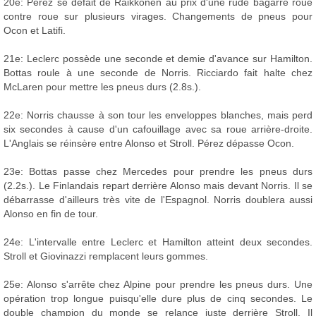
20e: Pérez se défait de Räikkönen au prix d'une rude bagarre roue
contre roue sur plusieurs virages. Changements de pneus pour
Ocon et Latifi.
21e: Leclerc possède une seconde et demie d'avance sur Hamilton.
Bottas roule à une seconde de Norris. Ricciardo fait halte chez
McLaren pour mettre les pneus durs (2.8s.).
22e: Norris chausse à son tour les enveloppes blanches, mais perd
six secondes à cause d'un cafouillage avec sa roue arrière-droite.
L'Anglais se réinsère entre Alonso et Stroll. Pérez dépasse Ocon.
23e: Bottas passe chez Mercedes pour prendre les pneus durs
(2.2s.). Le Finlandais repart derrière Alonso mais devant Norris. Il se
débarrasse d'ailleurs très vite de l'Espagnol. Norris doublera aussi
Alonso en fin de tour.
24e: L'intervalle entre Leclerc et Hamilton atteint deux secondes.
Stroll et Giovinazzi remplacent leurs gommes.
25e: Alonso s'arrête chez Alpine pour prendre les pneus durs. Une
opération trop longue puisqu'elle dure plus de cinq secondes. Le
double champion du monde se relance juste derrière Stroll. Il