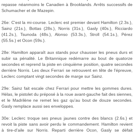
repasse néanmoins le Canadien à Brooklands. Arrêts successifs de
Schumacher et de Mazepin.
26e: C'est la mi-course. Leclerc est premier devant Hamilton (2.3s.),
Sainz (21s.), Bottas (28s.), Norris (31s.), Gasly (40s.), Ricciardo
(41.2s.), Tsunoda (48s.), Alonso (53.3s.), Stroll (54.1s.), Pérez
(55.5s.) et Ocon (59s.).
28e: Hamilton apparaît aux stands pour chausser les pneus durs et
subir sa pénalité. Le Britannique redémarre au bout de quatorze
secondes et reprend la piste en cinquième position, quatre secondes
derrière Norris. Les deux Ferrari se retrouvent en tête de l'épreuve,
Leclerc comptant vingt secondes de marge sur Sainz.
29e: Sainz fait escale chez Ferrari pour mettre les gommes dures.
Hélas, le pistolet du préposé à la roue avant-gauche fait des siennes,
et le Madrilène ne remet les gaz qu'au bout de douze secondes.
Gasly remplace aussi ses enveloppes.
30e: Leclerc troque ses pneus jaunes contre des blancs (2.6s.) et
revoit la piste sans avoir perdu le commandement. Hamilton revient
à tire-d'aile sur Norris. Reparti derrière Ocon, Gasly se défait