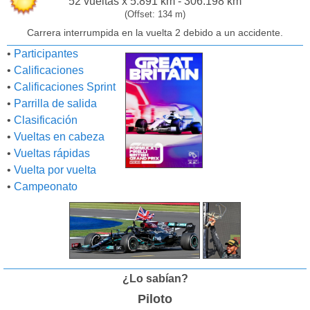
52 vueltas x 5.891 km - 306.198 km
(Offset: 134 m)
Carrera interrumpida en la vuelta 2 debido a un accidente.
•
Participantes
•
Calificaciones
•
Calificaciones Sprint
•
Parrilla de salida
•
Clasificación
•
Vueltas en cabeza
•
Vueltas rápidas
•
Vuelta por vuelta
•
Campeonato
¿Lo sabían?
Piloto