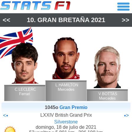
<<
10.
GRAN BRETAÑA
2021
>>
L.HAMILTON
C.LECLERC
Mercedes
Ferrari
V.BOTTAS
Mercedes
1045o
Gran Premio
<•
LXXIV British Grand Prix
•>
Silverstone
domingo, 18 de julio de 2021