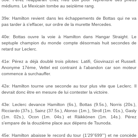
médiums. Le Mexicain tombe au seizième rang.
39e: Hamilton revient dans les échappements de Bottas qui ne va
pas tarder à s'effacer, sur ordre de la murette Mercedes.
40e: Bottas ouvre la voie à Hamilton dans Hangar Straight. Le
septuple champion du monde compte désormais huit secondes de
retard sur Leclerc.
41e: Pérez a déjà doublé trois pilotes: Latifi, Giovinazzi et Russell.
Anonyme 17ème, Vettel est contraint à l'abandon car son moteur
commence à surchauffer.
42e: Hamilton tourne une seconde au tour plus vite que Leclerc. Il
devrait donc être en mesure de lui contester la victoire.
43e: Leclerc devance Hamilton (6s.), Bottas (9.5s.), Norris (20s.),
Ricciardo (37s.), Sainz (37.5s.), Alonso (1m.), Stroll (1m. 01s.), Gasly
(1m. 02s.), Ocon (1m. 04s.) et Räikkönen (1m. 14s.). Pérez
s'empare de la douzième place aux dépens de Tsunoda.
45e: Hamilton abaisse le record du tour (1'29''699''') et ne concède