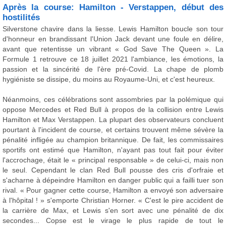
Après la course: Hamilton - Verstappen, début des
hostilités
Silverstone chavire dans la liesse. Lewis Hamilton boucle son tour
d'honneur en brandissant l'Union Jack devant une foule en délire,
avant que retentisse un vibrant « God Save The Queen ». La
Formule 1 retrouve ce 18 juillet 2021 l'ambiance, les émotions, la
passion et la sincérité de l'ère pré-Covid. La chape de plomb
hygiéniste se dissipe, du moins au Royaume-Uni, et c'est heureux.
Néanmoins, ces célébrations sont assombries par la polémique qui
oppose Mercedes et Red Bull à propos de la collision entre Lewis
Hamilton et Max Verstappen. La plupart des observateurs concluent
pourtant à l'incident de course, et certains trouvent même sévère la
pénalité infligée au champion britannique. De fait, les commissaires
sportifs ont estimé que Hamilton, n'ayant pas tout fait pour éviter
l'accrochage, était le « principal responsable » de celui-ci, mais non
le seul. Cependant le clan Red Bull pousse des cris d'orfraie et
s'acharne à dépeindre Hamilton en danger public qui a failli tuer son
rival. « Pour gagner cette course, Hamilton a envoyé son adversaire
à l'hôpital ! » s'emporte Christian Horner. « C'est le pire accident de
la carrière de Max, et Lewis s'en sort avec une pénalité de dix
secondes... Copse est le virage le plus rapide de tout le