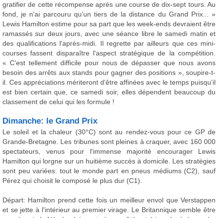
gratifier de cette récompense après une course de dix-sept tours. Au
fond, je n'ai parcouru qu'un tiers de la distance du Grand Prix... »
Lewis Hamilton estime pour sa part que les week-ends devraient être
ramassés sur deux jours, avec une séance libre le samedi matin et
des qualifications l'après-midi. Il regrette par ailleurs que ces mini-
courses fassent disparaître l'aspect stratégique de la compétition.
« C'est tellement difficile pour nous de dépasser que nous avons
besoin des arrêts aux stands pour gagner des positions », soupire-t-
il. Ces appréciations mériteront d'être affinées avec le temps puisqu'il
est bien certain que, ce samedi soir, elles dépendent beaucoup du
classement de celui qui les formule !
Dimanche: le Grand Prix
Le soleil et la chaleur (30°C) sont au rendez-vous pour ce GP de
Grande-Bretagne. Les tribunes sont pleines à craquer, avec 160 000
spectateurs, venus pour l'immense majorité encourager Lewis
Hamilton qui lorgne sur un huitième succès à domicile. Les stratégies
sont peu variées: tout le monde part en pneus médiums (C2), sauf
Pérez qui choisit le composé le plus dur (C1).
Départ: Hamilton prend cette fois un meilleur envol que Verstappen
et se jette à l'intérieur au premier virage. Le Britannique semble être