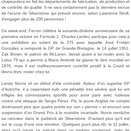
chapeautera en fait les départements de fabrication, de production et
de contrôle de qualité. Il ne sera certainement pas la dernière recrue
de l'écurie de Silverstone qui prévoit encore, selon Lawrence Stroll,
d'engager plus de 200 personnes !
Ce week-end, Ferrari célèbre le soixante-dixième anniversaire de sa
première victoire en Formule 1. Charles Leclerc participe pour cela à
une exhibition au volant de la 375 avec laquelle José Froilán
González a remporté le GP de Grande-Bretagne, le 14 juillet 1951.
Zak Brown, le patron de McLaren, devait quant à lui rouler avec la
Lotus 79 qui a permis à Mario Andretti de glaner le titre mondial en
1978, mais il est malheureusement contrôlé positif à la Covid et
devra donc rester chez lui.
Lando Norris vit un début d'été contrasté. Auteur d'un superbe GP
d'Autriche, il a cependant subi une pénalité très sévère que lui ont
infligée les commissaires sportifs pour avoir paré avec rudesse
contre une attaque de Sergio Pérez. Pis, le jeune Anglais ne compte
dorénavant plus que quatre points sur son « permis » et encourt une
suspension d'un Grand Prix à la moindre incartade. Norris remâche
sa rancœur dans le paddock de Silverstone. D'autant plus qu'il est
sur le coup d'une vive émotion. Quelques jours plus tôt, le 11 juillet,
alors qu'il garait sa voiture dans un parking souterrain, près de