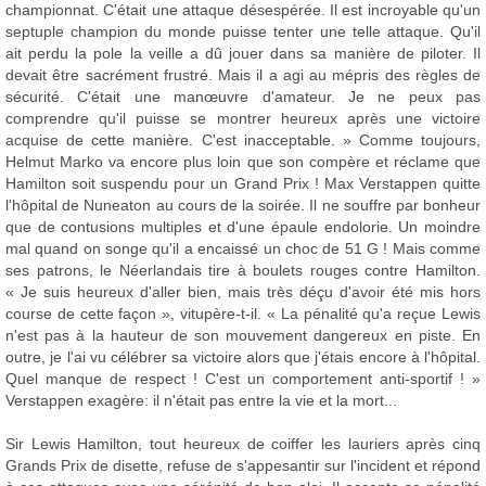
championnat. C'était une attaque désespérée. Il est incroyable qu'un
septuple champion du monde puisse tenter une telle attaque. Qu'il
ait perdu la pole la veille a dû jouer dans sa manière de piloter. Il
devait être sacrément frustré. Mais il a agi au mépris des règles de
sécurité. C'était une manœuvre d'amateur. Je ne peux pas
comprendre qu'il puisse se montrer heureux après une victoire
acquise de cette manière. C'est inacceptable. » Comme toujours,
Helmut Marko va encore plus loin que son compère et réclame que
Hamilton soit suspendu pour un Grand Prix ! Max Verstappen quitte
l'hôpital de Nuneaton au cours de la soirée. Il ne souffre par bonheur
que de contusions multiples et d'une épaule endolorie. Un moindre
mal quand on songe qu'il a encaissé un choc de 51 G ! Mais comme
ses patrons, le Néerlandais tire à boulets rouges contre Hamilton.
« Je suis heureux d'aller bien, mais très déçu d'avoir été mis hors
course de cette façon », vitupère-t-il. « La pénalité qu'a reçue Lewis
n'est pas à la hauteur de son mouvement dangereux en piste. En
outre, je l'ai vu célébrer sa victoire alors que j'étais encore à l'hôpital.
Quel manque de respect ! C'est un comportement anti-sportif ! »
Verstappen exagère: il n'était pas entre la vie et la mort...
Sir Lewis Hamilton, tout heureux de coiffer les lauriers après cinq
Grands Prix de disette, refuse de s'appesantir sur l'incident et répond