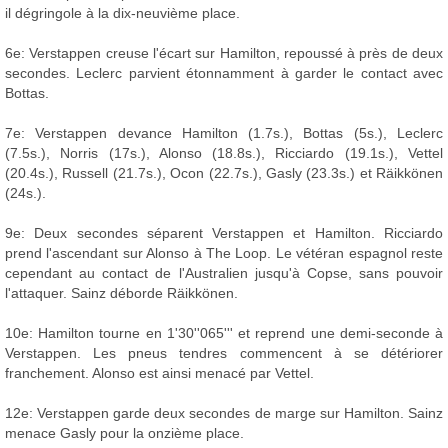
il dégringole à la dix-neuvième place.
6e: Verstappen creuse l'écart sur Hamilton, repoussé à près de deux
secondes. Leclerc parvient étonnamment à garder le contact avec
Bottas.
7e: Verstappen devance Hamilton (1.7s.), Bottas (5s.), Leclerc
(7.5s.), Norris (17s.), Alonso (18.8s.), Ricciardo (19.1s.), Vettel
(20.4s.), Russell (21.7s.), Ocon (22.7s.), Gasly (23.3s.) et Räikkönen
(24s.).
9e: Deux secondes séparent Verstappen et Hamilton. Ricciardo
prend l'ascendant sur Alonso à The Loop. Le vétéran espagnol reste
cependant au contact de l'Australien jusqu'à Copse, sans pouvoir
l'attaquer. Sainz déborde Räikkönen.
10e: Hamilton tourne en 1'30''065''' et reprend une demi-seconde à
Verstappen. Les pneus tendres commencent à se détériorer
franchement. Alonso est ainsi menacé par Vettel.
12e: Verstappen garde deux secondes de marge sur Hamilton. Sainz
menace Gasly pour la onzième place.