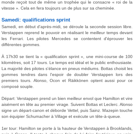
monde reçoit tout de même un trophée qui le consacre « roi de la
vitesse ». Cela en fera toujours un de plus sur sa cheminée.
Samedi: qualifications sprint
Samedi, en début d'après-midi, se déroule la seconde session libre.
Verstappen reprend le pouvoir en réalisant le meilleur temps devant
les Ferrari. Les pilotes Mercedes se contentent d'éprouver les
différentes gommes.
À 17h30 se tient la « qualification sprint », une mini-course de 100
kilomètres, soit 17 tours. Le temps est idéal et le public enthousiaste.
La majorité des pilotes s'élance en pneus médiums. Bottas choisit les
gommes tendres dans l'espoir de doubler Verstappen lors des
premiers tours. Alonso, Ocon et Räikkönen optent aussi pour ce
composé souple.
Départ: Verstappen prend un bien meilleur envol que Hamilton et vire
aisément en tête au premier virage. Suivent Bottas et Leclerc. Alonso
signe un départ-canon et déborde Vettel, puis Sainz. Mazepin touche
son équipier Schumacher à Village et exécute un tête-à-queue.
1er tour: Hamilton se porte à la hauteur de Verstappen à Brooklands,