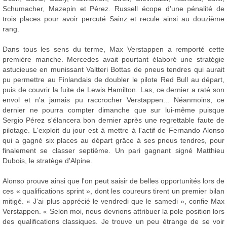
Schumacher, Mazepin et Pérez. Russell écope d'une pénalité de
trois places pour avoir percuté Sainz et recule ainsi au douzième
rang.
Dans tous les sens du terme, Max Verstappen a remporté cette
première manche. Mercedes avait pourtant élaboré une stratégie
astucieuse en munissant Valtteri Bottas de pneus tendres qui aurait
pu permettre au Finlandais de doubler le pilote Red Bull au départ,
puis de couvrir la fuite de Lewis Hamilton. Las, ce dernier a raté son
envol et n'a jamais pu raccrocher Verstappen... Néanmoins, ce
dernier ne pourra compter dimanche que sur lui-même puisque
Sergio Pérez s'élancera bon dernier après une regrettable faute de
pilotage. L'exploit du jour est à mettre à l'actif de Fernando Alonso
qui a gagné six places au départ grâce à ses pneus tendres, pour
finalement se classer septième. Un pari gagnant signé Matthieu
Dubois, le stratège d'Alpine.
Alonso prouve ainsi que l'on peut saisir de belles opportunités lors de
ces « qualifications sprint », dont les coureurs tirent un premier bilan
mitigé. « J'ai plus apprécié le vendredi que le samedi », confie Max
Verstappen. « Selon moi, nous devrions attribuer la pole position lors
des qualifications classiques. Je trouve un peu étrange de se voir