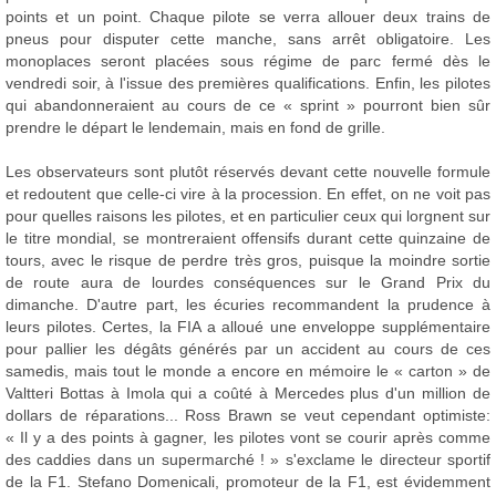
points et un point. Chaque pilote se verra allouer deux trains de
pneus pour disputer cette manche, sans arrêt obligatoire. Les
monoplaces seront placées sous régime de parc fermé dès le
vendredi soir, à l'issue des premières qualifications. Enfin, les pilotes
qui abandonneraient au cours de ce « sprint » pourront bien sûr
prendre le départ le lendemain, mais en fond de grille.
Les observateurs sont plutôt réservés devant cette nouvelle formule
et redoutent que celle-ci vire à la procession. En effet, on ne voit pas
pour quelles raisons les pilotes, et en particulier ceux qui lorgnent sur
le titre mondial, se montreraient offensifs durant cette quinzaine de
tours, avec le risque de perdre très gros, puisque la moindre sortie
de route aura de lourdes conséquences sur le Grand Prix du
dimanche. D'autre part, les écuries recommandent la prudence à
leurs pilotes. Certes, la FIA a alloué une enveloppe supplémentaire
pour pallier les dégâts générés par un accident au cours de ces
samedis, mais tout le monde a encore en mémoire le « carton » de
Valtteri Bottas à Imola qui a coûté à Mercedes plus d'un million de
dollars de réparations... Ross Brawn se veut cependant optimiste:
« Il y a des points à gagner, les pilotes vont se courir après comme
des caddies dans un supermarché ! » s'exclame le directeur sportif
de la F1. Stefano Domenicali, promoteur de la F1, est évidemment