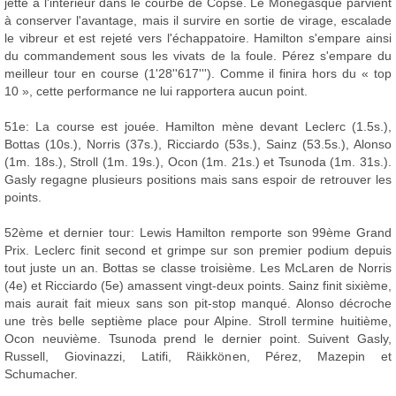
jette à l'intérieur dans le courbe de Copse. Le Monégasque parvient
à conserver l'avantage, mais il survire en sortie de virage, escalade
le vibreur et est rejeté vers l'échappatoire. Hamilton s'empare ainsi
du commandement sous les vivats de la foule. Pérez s'empare du
meilleur tour en course (1'28''617'''). Comme il finira hors du « top
10 », cette performance ne lui rapportera aucun point.
51e: La course est jouée. Hamilton mène devant Leclerc (1.5s.),
Bottas (10s.), Norris (37s.), Ricciardo (53s.), Sainz (53.5s.), Alonso
(1m. 18s.), Stroll (1m. 19s.), Ocon (1m. 21s.) et Tsunoda (1m. 31s.).
Gasly regagne plusieurs positions mais sans espoir de retrouver les
points.
52ème et dernier tour: Lewis Hamilton remporte son 99ème Grand
Prix. Leclerc finit second et grimpe sur son premier podium depuis
tout juste un an. Bottas se classe troisième. Les McLaren de Norris
(4e) et Ricciardo (5e) amassent vingt-deux points. Sainz finit sixième,
mais aurait fait mieux sans son pit-stop manqué. Alonso décroche
une très belle septième place pour Alpine. Stroll termine huitième,
Ocon neuvième. Tsunoda prend le dernier point. Suivent Gasly,
Russell, Giovinazzi, Latifi, Räikkönen, Pérez, Mazepin et
Schumacher.