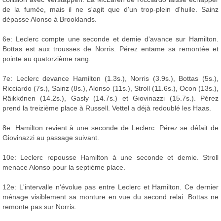
de la fumée, mais il ne s'agit que d'un trop-plein d'huile. Sainz
dépasse Alonso à Brooklands.
6e: Leclerc compte une seconde et demie d'avance sur Hamilton.
Bottas est aux trousses de Norris. Pérez entame sa remontée et
pointe au quatorzième rang.
7e: Leclerc devance Hamilton (1.3s.), Norris (3.9s.), Bottas (5s.),
Ricciardo (7s.), Sainz (8s.), Alonso (11s.), Stroll (11.6s.), Ocon (13s.),
Räikkönen (14.2s.), Gasly (14.7s.) et Giovinazzi (15.7s.). Pérez
prend la treizième place à Russell. Vettel a déjà redoublé les Haas.
8e: Hamilton revient à une seconde de Leclerc. Pérez se défait de
Giovinazzi au passage suivant.
10e: Leclerc repousse Hamilton à une seconde et demie. Stroll
menace Alonso pour la septième place.
12e: L'intervalle n'évolue pas entre Leclerc et Hamilton. Ce dernier
ménage visiblement sa monture en vue du second relai. Bottas ne
remonte pas sur Norris.