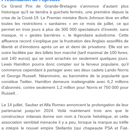
Ce Grand Prix de Grande-Bretagne s'annonce d'autant plus
historique qu'il se tiendra à guichets fermés, une première depuis la
crise de la Covid-19. Le Premier ministre Boris Johnson lève en effet
toutes les restrictions « sanitaires » en ce mois de juillet, ce qui
permet en trois jours à plus de 300 000 spectateurs d'investir, sans
masque, ni « gestes barrières », le légendaire autodrome. Cette
affluence record s'explique par la frustration des Anglais assoiffés de
liberté et d'émotions après un an et demi de privations. Elle est en
outre facilitée par des billets bon marché (tarif maximal de 100 livres,
soit 140 euros) qui se sont arrachés en seulement quelques jours.
Lewis Hamilton pourra donc compter sur la ferveur populaire, qu'il
commence cependant à partager avec ses deux cadets Lando Norris
et George Russell. Néanmoins, au baromètre de la popularité que
constitue Twitter, Hamilton demeure inatteignable avec 6,2 millions
d'abonnés, contre seulement 1,2 million pour Norris et 750 000 pour
Russell...
Le 14 juillet, Sauber et Alfa Romeo annoncent la prolongation de leur
partenariat jusqu'en 2024. Voilà maintenant trois ans que le
constructeur milanais donne son nom à l'écurie helvétique, et cette
association semblait menacée il y a peu, lorsque la marque au trèfle
a intégré le nouvel empire Stellantis (qui chapeaute PSA et Fiat-