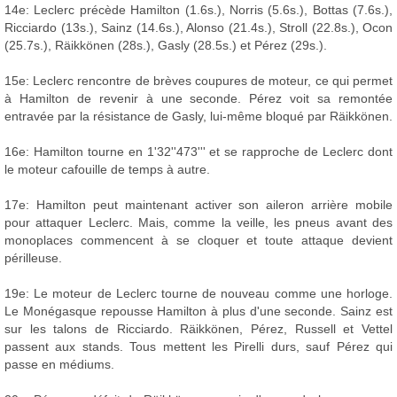
14e: Leclerc précède Hamilton (1.6s.), Norris (5.6s.), Bottas (7.6s.),
Ricciardo (13s.), Sainz (14.6s.), Alonso (21.4s.), Stroll (22.8s.), Ocon
(25.7s.), Räikkönen (28s.), Gasly (28.5s.) et Pérez (29s.).
15e: Leclerc rencontre de brèves coupures de moteur, ce qui permet
à Hamilton de revenir à une seconde. Pérez voit sa remontée
entravée par la résistance de Gasly, lui-même bloqué par Räikkönen.
16e: Hamilton tourne en 1'32''473''' et se rapproche de Leclerc dont
le moteur cafouille de temps à autre.
17e: Hamilton peut maintenant activer son aileron arrière mobile
pour attaquer Leclerc. Mais, comme la veille, les pneus avant des
monoplaces commencent à se cloquer et toute attaque devient
périlleuse.
19e: Le moteur de Leclerc tourne de nouveau comme une horloge.
Le Monégasque repousse Hamilton à plus d'une seconde. Sainz est
sur les talons de Ricciardo. Räikkönen, Pérez, Russell et Vettel
passent aux stands. Tous mettent les Pirelli durs, sauf Pérez qui
passe en médiums.