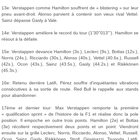
13e: Verstappen comme Hamilton souffrent de « blistering » sur leur
pneu avant-droit. Alonso parvient à contenir son vieux rival Vettel.
Sainz dépasse Gasly à Vale.
14e: Verstappen améliore le record du tour (1'30''013'''). Hamilton se
résout à la défaite.
15e: Verstappen devance Hamilton (3s.), Leclerc (9s.), Bottas (12s.),
Norris (24s.), Ricciardo (30s.), Alonso (40s.), Vettel (40.6s.), Russell
(42s.), Ocon (43s.), Sainz (43.5s.), Gasly (44.2s.) et Räikkönen
(45.3s.).
16e: Retenu derrière Latifi, Pérez souffre d'inquiétantes vibrations
consécutives à sa sortie de route. Red Bull le rappelle aux stands
pour abandonner.
17ème et dernier tour: Max Verstappen remporte la première
« qualification sprint » de l'histoire de la F1 et réalise donc la pole
position. Il empoche en outre trois points. Hamilton (2e) et Bottas
(3e) récoltent respectivement deux points et un point. Viendront
ensuite sur la grille Leclerc, Norris, Ricciardo, Alonso, Vettel, Russell,
Ocon, Sainz, Gasly, Räikkönen, Stroll, Giovinazzi, Tsunoda, Latifi,