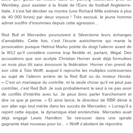
Wembley, pour assister à la finale de l'Euro de football Angleterre-
Italie, il s'est fait dérober sa montre (une Richard Mille estimée à plus
de 40 000 livres) par deux voyous ! Très secoué, le jeune homme
admet souffrir d'insomnies depuis cette agression...
Red Bull et Mercedes poursuivent à Silverstone leurs échanges
d'amabilités. Cette fois, c'est l'écurie autrichienne qui manie la
provocation puisque Helmut Marko pointe du doigt l'aileron avant de
la W12 qu'il considère comme trop flexible et, partant, illégal. Des
accusations que son acolyte Christian Horner avait déjà formulées
un mois plus tôt sans émouvoir la fédération. Horner s'en prend de
son côté à Toto Wolff, auquel il reproche les multiples controverses
au sujet de l'aileron arrière de la Red Bull ou du moteur Honda:
« C'est un maniaque du contrôle, et la seule chose qu'il ne peut pas
contrôler, c'est Red Bull. Je suis probablement le seul à ne pas avoir
de conflits d'intérêts avec lui. Je peux donc parler franchement et
dire ce que je pense. » Et ainsi lancé, le directeur de RBR dénie à
son alter ego tout mérite dans les succès de Mercedes: « Lorsqu'il a
rejoint cette équipe, la dynamique était enclenchée. Mercedes avait
déjà engagé Lewis Hamilton. Se retrouver dans une spirale
gagnante était nouveau pour lui... » Wolff s'abstient de répondre.