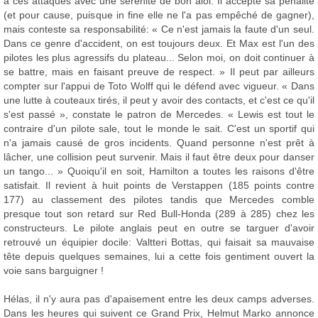
à ces attaques avec une sérénité de bon aloi. Il accepte sa pénalité
(et pour cause, puisque in fine elle ne l'a pas empêché de gagner),
mais conteste sa responsabilité: « Ce n'est jamais la faute d'un seul.
Dans ce genre d'accident, on est toujours deux. Et Max est l'un des
pilotes les plus agressifs du plateau... Selon moi, on doit continuer à
se battre, mais en faisant preuve de respect. » Il peut par ailleurs
compter sur l'appui de Toto Wolff qui le défend avec vigueur. « Dans
une lutte à couteaux tirés, il peut y avoir des contacts, et c'est ce qu'il
s'est passé », constate le patron de Mercedes. « Lewis est tout le
contraire d'un pilote sale, tout le monde le sait. C'est un sportif qui
n'a jamais causé de gros incidents. Quand personne n'est prêt à
lâcher, une collision peut survenir. Mais il faut être deux pour danser
un tango... » Quoiqu'il en soit, Hamilton a toutes les raisons d'être
satisfait. Il revient à huit points de Verstappen (185 points contre
177) au classement des pilotes tandis que Mercedes comble
presque tout son retard sur Red Bull-Honda (289 à 285) chez les
constructeurs. Le pilote anglais peut en outre se targuer d'avoir
retrouvé un équipier docile: Valtteri Bottas, qui faisait sa mauvaise
tête depuis quelques semaines, lui a cette fois gentiment ouvert la
voie sans barguigner !
Hélas, il n'y aura pas d'apaisement entre les deux camps adverses.
Dans les heures qui suivent ce Grand Prix, Helmut Marko annonce