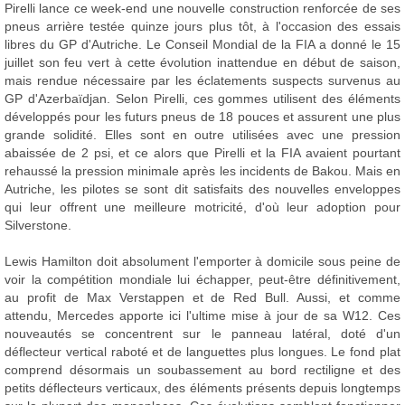
Pirelli lance ce week-end une nouvelle construction renforcée de ses
pneus arrière testée quinze jours plus tôt, à l'occasion des essais
libres du GP d'Autriche. Le Conseil Mondial de la FIA a donné le 15
juillet son feu vert à cette évolution inattendue en début de saison,
mais rendue nécessaire par les éclatements suspects survenus au
GP d'Azerbaïdjan. Selon Pirelli, ces gommes utilisent des éléments
développés pour les futurs pneus de 18 pouces et assurent une plus
grande solidité. Elles sont en outre utilisées avec une pression
abaissée de 2 psi, et ce alors que Pirelli et la FIA avaient pourtant
rehaussé la pression minimale après les incidents de Bakou. Mais en
Autriche, les pilotes se sont dit satisfaits des nouvelles enveloppes
qui leur offrent une meilleure motricité, d'où leur adoption pour
Silverstone.
Lewis Hamilton doit absolument l'emporter à domicile sous peine de
voir la compétition mondiale lui échapper, peut-être définitivement,
au profit de Max Verstappen et de Red Bull. Aussi, et comme
attendu, Mercedes apporte ici l'ultime mise à jour de sa W12. Ces
nouveautés se concentrent sur le panneau latéral, doté d'un
déflecteur vertical raboté et de languettes plus longues. Le fond plat
comprend désormais un soubassement au bord rectiligne et des
petits déflecteurs verticaux, des éléments présents depuis longtemps