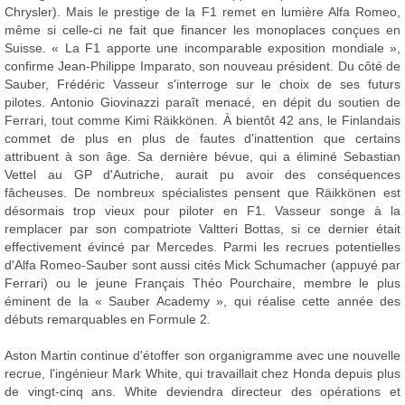
Chrysler). Mais le prestige de la F1 remet en lumière Alfa Romeo,
même si celle-ci ne fait que financer les monoplaces conçues en
Suisse. « La F1 apporte une incomparable exposition mondiale »,
confirme Jean-Philippe Imparato, son nouveau président. Du côté de
Sauber, Frédéric Vasseur s'interroge sur le choix de ses futurs
pilotes. Antonio Giovinazzi paraît menacé, en dépit du soutien de
Ferrari, tout comme Kimi Räikkönen. À bientôt 42 ans, le Finlandais
commet de plus en plus de fautes d'inattention que certains
attribuent à son âge. Sa dernière bévue, qui a éliminé Sebastian
Vettel au GP d'Autriche, aurait pu avoir des conséquences
fâcheuses. De nombreux spécialistes pensent que Räikkönen est
désormais trop vieux pour piloter en F1. Vasseur songe à la
remplacer par son compatriote Valtteri Bottas, si ce dernier était
effectivement évincé par Mercedes. Parmi les recrues potentielles
d'Alfa Romeo-Sauber sont aussi cités Mick Schumacher (appuyé par
Ferrari) ou le jeune Français Théo Pourchaire, membre le plus
éminent de la « Sauber Academy », qui réalise cette année des
débuts remarquables en Formule 2.
Aston Martin continue d'étoffer son organigramme avec une nouvelle
recrue, l'ingénieur Mark White, qui travaillait chez Honda depuis plus
de vingt-cinq ans. White deviendra directeur des opérations et