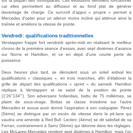
sur la plupart des monoplaces. Ces évolutions semblent fonctionner
car elles permettent au diffuseur et au fond plat de générer
davantage de charge. Ce surcroît d'appui « propre » permet à
Mercedes d'opter pour un aileron moins incliné qui atténue ainsi la
traînée et améliore la vitesse de pointe.
Vendredi: qualifications traditionnelles
Verstappen frappe fort vendredi après-midi en réalisant le meilleur
chrono de la première séance d'essais, avec sept dixièmes d'avance
sur Norris et Hamilton, et ce en dépit d'une courte perte de
puissance.
Deux heures plus tard, se déroulent sous un soleil estival les
qualifications « classiques », en trois manches, afin d'élaborer la
grille de départ des qualifications « sprint » du samedi. Hamilton
réplique à Verstappen et se saisit de la position de pointe
(1'26''134'''). Son adversaire hollandais, battu de 75 millièmes, se
plaint de sous-virage. Bottas se classe troisième sur l'autre
Mercedes et avoue avoir donné l'aspiration à son coéquipier. Pérez
(5ème) se distingue par un excès de vitesse dans la pit-lane qui
vaudra une amende à Red Bull. Leclerc (4ème) se dit satisfait de sa
Ferrari, contrairement à Sainz (0ème) qui tâtonne dans les réglages.
Les McLaren-Mercedes rendent sept dixièmes à Hamilton, mais l'on