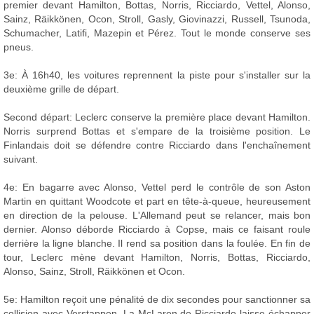
premier devant Hamilton, Bottas, Norris, Ricciardo, Vettel, Alonso,
Sainz, Räikkönen, Ocon, Stroll, Gasly, Giovinazzi, Russell, Tsunoda,
Schumacher, Latifi, Mazepin et Pérez. Tout le monde conserve ses
pneus.
3e: À 16h40, les voitures reprennent la piste pour s'installer sur la
deuxième grille de départ.
Second départ: Leclerc conserve la première place devant Hamilton.
Norris surprend Bottas et s'empare de la troisième position. Le
Finlandais doit se défendre contre Ricciardo dans l'enchaînement
suivant.
4e: En bagarre avec Alonso, Vettel perd le contrôle de son Aston
Martin en quittant Woodcote et part en tête-à-queue, heureusement
en direction de la pelouse. L'Allemand peut se relancer, mais bon
dernier. Alonso déborde Ricciardo à Copse, mais ce faisant roule
derrière la ligne blanche. Il rend sa position dans la foulée. En fin de
tour, Leclerc mène devant Hamilton, Norris, Bottas, Ricciardo,
Alonso, Sainz, Stroll, Räikkönen et Ocon.
5e: Hamilton reçoit une pénalité de dix secondes pour sanctionner sa
collision avec Verstappen. La McLaren de Ricciardo laisse échapper