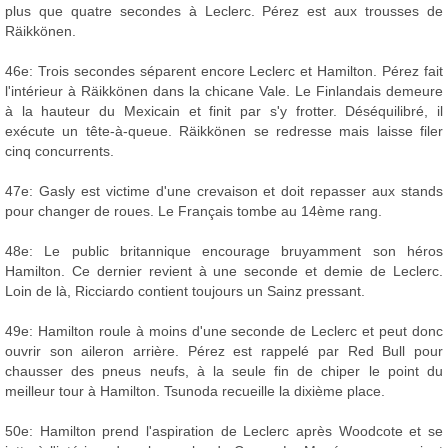
plus que quatre secondes à Leclerc. Pérez est aux trousses de
Räikkönen.
46e: Trois secondes séparent encore Leclerc et Hamilton. Pérez fait
l'intérieur à Räikkönen dans la chicane Vale. Le Finlandais demeure
à la hauteur du Mexicain et finit par s'y frotter. Déséquilibré, il
exécute un tête-à-queue. Räikkönen se redresse mais laisse filer
cinq concurrents.
47e: Gasly est victime d'une crevaison et doit repasser aux stands
pour changer de roues. Le Français tombe au 14ème rang.
48e: Le public britannique encourage bruyamment son héros
Hamilton. Ce dernier revient à une seconde et demie de Leclerc.
Loin de là, Ricciardo contient toujours un Sainz pressant.
49e: Hamilton roule à moins d'une seconde de Leclerc et peut donc
ouvrir son aileron arrière. Pérez est rappelé par Red Bull pour
chausser des pneus neufs, à la seule fin de chiper le point du
meilleur tour à Hamilton. Tsunoda recueille la dixième place.
50e: Hamilton prend l'aspiration de Leclerc après Woodcote et se