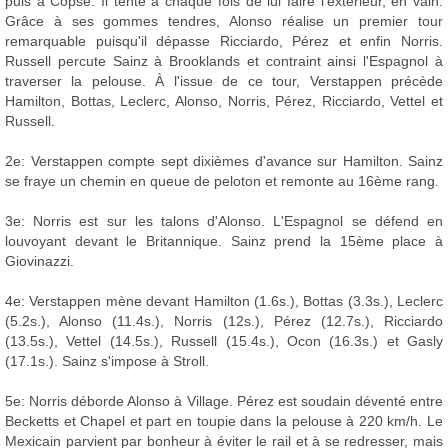
puis à Copse. Il tente à chaque fois de lui faire l'extérieur, en vain.
Grâce à ses gommes tendres, Alonso réalise un premier tour
remarquable puisqu'il dépasse Ricciardo, Pérez et enfin Norris.
Russell percute Sainz à Brooklands et contraint ainsi l'Espagnol à
traverser la pelouse. À l'issue de ce tour, Verstappen précède
Hamilton, Bottas, Leclerc, Alonso, Norris, Pérez, Ricciardo, Vettel et
Russell.
2e: Verstappen compte sept dixièmes d'avance sur Hamilton. Sainz
se fraye un chemin en queue de peloton et remonte au 16ème rang.
3e: Norris est sur les talons d'Alonso. L'Espagnol se défend en
louvoyant devant le Britannique. Sainz prend la 15ème place à
Giovinazzi.
4e: Verstappen mène devant Hamilton (1.6s.), Bottas (3.3s.), Leclerc
(5.2s.), Alonso (11.4s.), Norris (12s.), Pérez (12.7s.), Ricciardo
(13.5s.), Vettel (14.5s.), Russell (15.4s.), Ocon (16.3s.) et Gasly
(17.1s.). Sainz s'impose à Stroll.
5e: Norris déborde Alonso à Village. Pérez est soudain déventé entre
Becketts et Chapel et part en toupie dans la pelouse à 220 km/h. Le
Mexicain parvient par bonheur à éviter le rail et à se redresser, mais