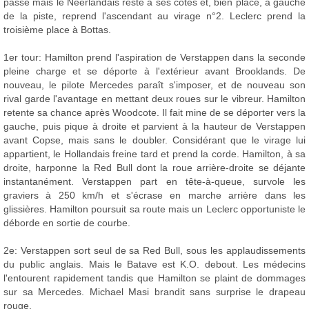
passé mais le Néerlandais reste à ses côtés et, bien placé, à gauche
de la piste, reprend l'ascendant au virage n°2. Leclerc prend la
troisième place à Bottas.
1er tour: Hamilton prend l'aspiration de Verstappen dans la seconde
pleine charge et se déporte à l'extérieur avant Brooklands. De
nouveau, le pilote Mercedes paraît s'imposer, et de nouveau son
rival garde l'avantage en mettant deux roues sur le vibreur. Hamilton
retente sa chance après Woodcote. Il fait mine de se déporter vers la
gauche, puis pique à droite et parvient à la hauteur de Verstappen
avant Copse, mais sans le doubler. Considérant que le virage lui
appartient, le Hollandais freine tard et prend la corde. Hamilton, à sa
droite, harponne la Red Bull dont la roue arrière-droite se déjante
instantanément. Verstappen part en tête-à-queue, survole les
graviers à 250 km/h et s'écrase en marche arrière dans les
glissières. Hamilton poursuit sa route mais un Leclerc opportuniste le
déborde en sortie de courbe.
2e: Verstappen sort seul de sa Red Bull, sous les applaudissements
du public anglais. Mais le Batave est K.O. debout. Les médecins
l'entourent rapidement tandis que Hamilton se plaint de dommages
sur sa Mercedes. Michael Masi brandit sans surprise le drapeau
rouge.