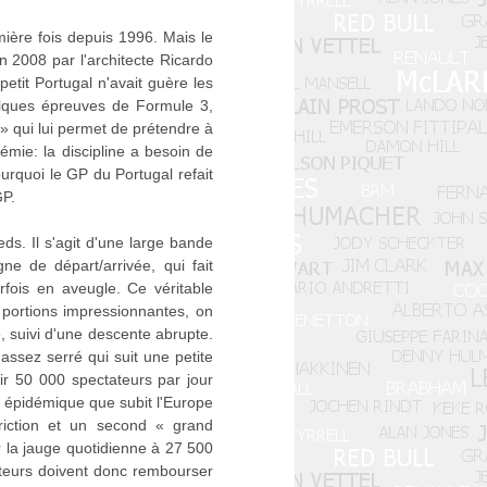
mière fois depuis 1996. Mais le
en 2008 par l'architecte Ricardo
petit Portugal n'avait guère les
elques épreuves de Formule 3,
 » qui lui permet de prétendre à
émie: la discipline a besoin de
rquoi le GP du Portugal refait
GP.
ds. Il s'agit d'une large bande
gne de départ/arrivée, qui fait
ois en aveugle. Ce véritable
portions impressionnantes, on
, suivi d'une descente abrupte.
assez serré qui suit une petite
llir 50 000 spectateurs par jour
d épidémique que subit l'Europe
riction et un second « grand
r la jauge quotidienne à 27 500
ateurs doivent donc rembourser