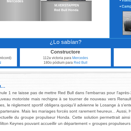
•
Vuelt
Mercedes
M.VERSTAPPEN
•
Camp
Red Bull Honda
¿Lo sabían?
Constructore
récord)
112a victoria para
Mercedes
N
180o pódium para
Red Bull
...
mule 1 ne laisse pas de mettre Red Bull dans l'embarras pour l'après-
veau motoriste mais rechigne à se tourner de nouveau vers Renault,
tes, le règlement sportif obligera quoiqu'il advienne le Losange à s'en
e partenaire. Mais les mariages forcés sont rarement heureux... Auss
llectuelle du groupe propulseur Honda. Cette solution permettrait ai
e Milton Keynes pouvant accueillir un département « groupes propulseurs