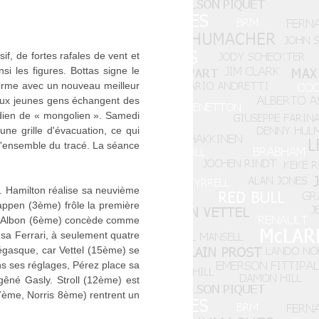
f, de fortes rafales de vent et
i les figures. Bottas signe le
firme avec un nouveau meilleur
deux jeunes gens échangent des
adien de « mongolien ». Samedi
une grille d'évacuation, ce qui
 l'ensemble du tracé. La séance
s. Hamilton réalise sa neuvième
stappen (3ème) frôle la première
lli. Albon (6ème) concède comme
sa Ferrari, à seulement quatre
négasque, car Vettel (15ème) se
ns ses réglages, Pérez place sa
gêné Gasly. Stroll (12ème) est
 7ème, Norris 8ème) rentrent un