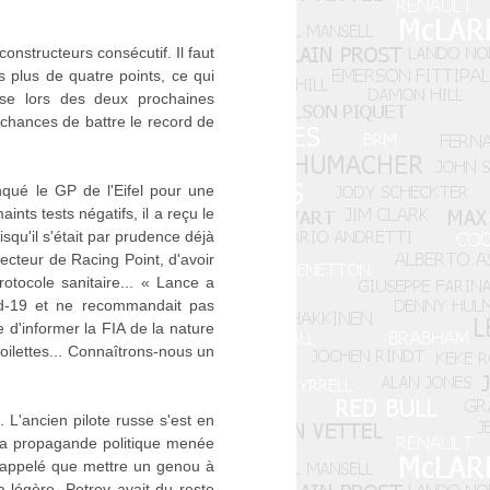
nstructeurs consécutif. Il faut
s plus de quatre points, ce qui
se lors des deux prochaines
 chances de battre le record de
nqué le GP de l'Eifel pour une
ints tests négatifs, il a reçu le
isqu'il s'était par prudence déjà
ecteur de Racing Point, d'avoir
rotocole sanitaire... « Lance a
id-19 et ne recommandait pas
re d'informer la FIA de la nature
toilettes... Connaîtrons-nous un
L'ancien pilote russe s'est en
e la propagande politique menée
t rappelé que mettre un genou à
 légère. Petrov avait du reste