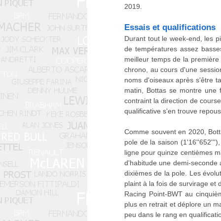
2019.
Essais et qualifications
Durant tout le week-end, les p
de températures assez basses 
meilleur temps de la première
chrono, au cours d'une sessio
noms d'oiseaux après s'être t
matin, Bottas se montre une fo
contraint la direction de cour
qualificative s'en trouve repo
Comme souvent en 2020, Bottas 
pole de la saison (1'16''652'''
ligne pour quinze centièmes ma
d'habitude une demi-seconde a
dixièmes de la pole. Les évolu
plaint à la fois de survirage 
Racing Point-BWT au cinquième
plus en retrait et déplore un 
peu dans le rang en qualificati