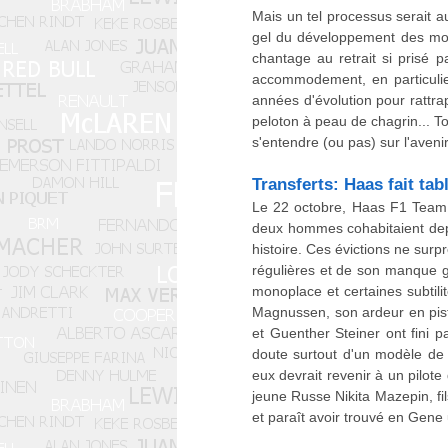
Mais un tel processus serait au
gel du développement des mote
chantage au retrait si prisé pa
accommodement, en particulier
années d'évolution pour rattr
peloton à peau de chagrin... To
s'entendre (ou pas) sur l'avenir
Transferts: Haas fait tab
Le 22 octobre, Haas F1 Team 
deux hommes cohabitaient depu
histoire. Ces évictions ne sur
régulières et de son manque gl
monoplace et certaines subtil
Magnussen, son ardeur en piste
et Guenther Steiner ont fini 
doute surtout d'un modèle de
eux devrait revenir à un pilot
jeune Russe Nikita Mazepin, fi
et paraît avoir trouvé en Gene 