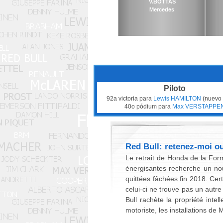
V.BOTTAS
Mercedes
Piloto
92a victoria para
Lewis HAMILTON
(nuevo 
40o pódium para
Max VERSTAPPE
Red Bull: retenez-moi ou
Le retrait de Honda de la For
énergisantes recherche un nou
quittées fâchées fin 2018. Cer
celui-ci ne trouve pas un autr
Bull rachète la propriété inte
motoriste, les installations d