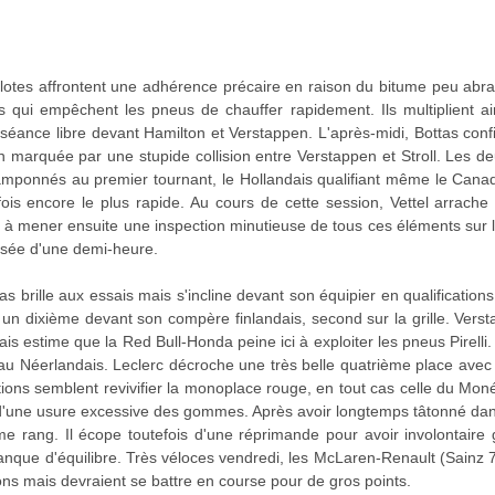
ilotes affrontent une adhérence précaire en raison du bitume peu abrasi
qui empêchent les pneus de chauffer rapidement. Ils multiplient ains
 séance libre devant Hamilton et Verstappen. L'après-midi, Bottas con
n marquée par une stupide collision entre Verstappen et Stroll. Les 
amponnés au premier tournant, le Hollandais qualifiant même le Can
is encore le plus rapide. Au cours de cette session, Vettel arrache 
se à mener ensuite une inspection minutieuse de tous ces éléments sur
ussée d'une demi-heure.
brille aux essais mais s'incline devant son équipier en qualification
), un dixième devant son compère finlandais, second sur la grille. Ver
is estime que la Red Bull-Honda peine ici à exploiter les pneus Pire
u Néerlandais. Leclerc décroche une très belle quatrième place avec 
tions semblent revivifier la monoplace rouge, en tout cas celle du Mo
et d'une usure excessive des gommes. Après avoir longtemps tâtonné da
 rang. Il écope toutefois d'une réprimande pour avoir involontaire 
manque d'équilibre. Très véloces vendredi, les McLaren-Renault (Sainz
ons mais devraient se battre en course pour de gros points.