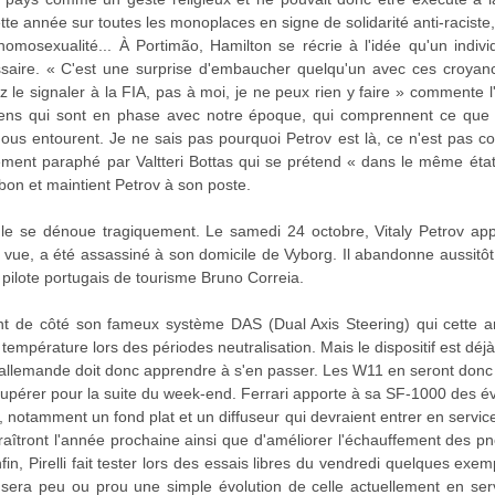
 cette année sur toutes les monoplaces en signe de solidarité anti-raciste
 homosexualité... À Portimão, Hamilton se récrie à l'idée qu'un indi
saire. « C'est une surprise d'embaucher quelqu'un avec ces croyan
z le signaler à la FIA, pas à moi, je ne peux rien y faire » commente l
gens qui sont en phase avec notre époque, qui comprennent ce que 
us entourent. Je ne sais pas pourquoi Petrov est là, ce n'est pas co
ement paraphé par Valtteri Bottas qui se prétend « dans le même état
bon et maintient Petrov à son poste.
cule se dénoue tragiquement. Le samedi 24 octobre, Vitaly Petrov ap
vue, a été assassiné à son domicile de Vyborg. Il abandonne aussitôt 
 pilote portugais de tourisme Bruno Correia.
t de côté son fameux système DAS (Dual Axis Steering) qui cette an
mpérature lors des périodes neutralisation. Mais le dispositif est déjà
o-allemande doit donc apprendre à s'en passer. Les W11 en seront donc
cupérer pour la suite du week-end. Ferrari apporte à sa SF-1000 des é
 notamment un fond plat et un diffuseur qui devraient entrer en service 
raîtront l'année prochaine ainsi que d'améliorer l'échauffement des p
fin, Pirelli fait tester lors des essais libres du vendredi quelques ex
era peu ou prou une simple évolution de celle actuellement en serv