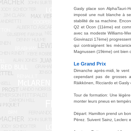
Gasly place son AlphaTauri-H
imposé une nuit blanche à ses
stabilité de sa machine. Encore
Q2 et Ocon (11ème) est comme
avec sa modeste Williams-Mer
Giovinazzi 17ème) progressen
qui contraignent les mécanic
Magnussen (19ème) ont bien d
Le Grand Prix
Dimanche après-midi, le vent 
cependant pas de grosses av
Räikkönen, Ricciardo et Gasly
Tour de formation: Une légère b
monter leurs pneus en tempér
Départ: Hamilton prend un bon 
Pérez. Suivent Sainz, Leclerc e