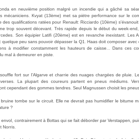
onda en neuvième position malgré un incendie qui a gâché sa séan
 mécaniciens. Kvyat (13ème) met sa piètre performance sur le compt
 des qualifications ratées pour Renault: Ricciardo (10ème) s'évanouit 
 trop souvent décevant. Très rapide depuis le début du week-end, 
cedes. Son équipier Latifi (20ème) est en revanche inexistant. Les
t quelque peu sans pouvoir dépasser la Q1. Haas doit composer avec 
iens à modifier constamment les hauteurs de caisse... Dans ces co
u mal à demeurer en piste.
souffle fort sur l'Algarve et charrie des nuages chargées de pluie. 
erses. La plupart des coureurs partent en pneus médiums. Verst
 ont cependant des gommes tendres. Seul Magnussen choisit les pneus
ruine tombe sur le circuit. Elle ne devrait pas humidifier le bitume mai
ature ?
envol, contrairement à Bottas qui se fait déborder par Verstappen, pui
t Norris.