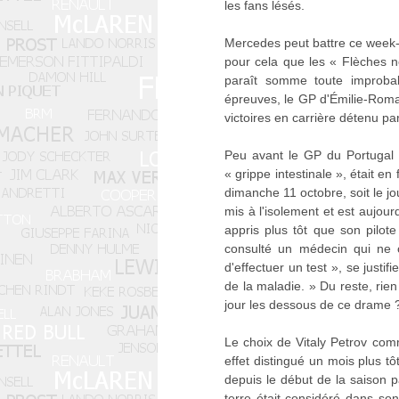
les fans lésés.
Mercedes peut battre ce week-e
pour cela que les « Flèches no
paraît somme toute improba
épreuves, le GP d'Émilie-Romag
victoires en carrière détenu p
Peu avant le GP du Portugal t
« grippe intestinale », était en
dimanche 11 octobre, soit le jou
mis à l'isolement et est aujou
appris plus tôt que son pilote
consulté un médecin qui ne 
d'effectuer un test », se justif
de la maladie. » Du reste, rien
jour les dessous de ce drame 
Le choix de Vitaly Petrov com
effet distingué un mois plus t
depuis le début de la saison p
terre était considéré dans so