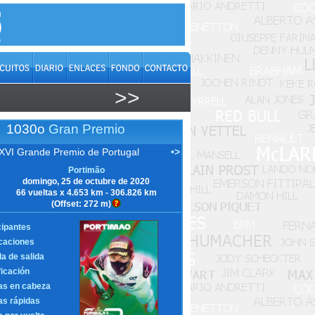
>>
1030o
Gran Premio
XVI Grande Premio de Portugal
•>
Portimão
domingo, 25 de octubre de 2020
66 vueltas x 4.653 km - 306.826 km
(Offset: 272 m)
cipantes
icaciones
la de salida
ficación
as en cabeza
as rápidas