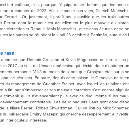
ssi fort coûteux, c'est pourquoi l'équipe austro-britannique demande q
urs à compter de 2022. Afin d'imposer ses vues, Dietrich Mateschit
r Ferrari... Or, justement, il paraît peu plausible que les trois autr
 Ferrari dont le moteur est actuellement le plus mauvais du plateau
aper Mercedes et Renault. Mais Mateschitz, avec deux écuries entre s
utes les parties se réuniront le lundi 26 octobre à Portimão, autour de 
.
le rase
annonce que Romain Grosjean et Kevin Magnussen ne feront plus pa
is 2017 au sein de l'écurie américaine qui décide donc d'entamer u
prennent personne. Voilà au moins deux ans que Grosjean était sur la se
obal de résultats. En outre, depuis cette saison, le Genevois ne retena
ités du management de Guenther Steiner, avec lequel les relations ont
 a fini par s'émousser et son mauvais caractère s'est encore aigri de
par convenir qu'ils n'avanceraient plus avec ce duo, même si les mauv
 développement contestable. Les deux baquets Haas sont donc dispon
e de la filière Ferrari: Robert Shwartzman, Callum Ilott ou Mick Schuma
ls du milliardaire Dmitry Mazepin qui cherche désespérément à invest
un interlocuteur intéressé.