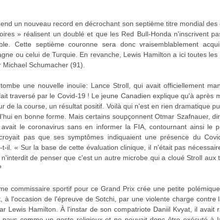
nd un nouveau record en décrochant son septième titre mondial des co
ires » réalisent un doublé et que les Red Bull-Honda n'inscrivent pa
ble. Cette septième couronne sera donc vraisemblablement acqui
ne ou celui de Turquie. En revanche, Lewis Hamilton a ici toutes les
ar Michael Schumacher (91).
ombe une nouvelle inouïe: Lance Stroll, qui avait officiellement ma
 fait traversé par le Covid-19 ! Le jeune Canadien explique qu'à après ma
r de la course, un résultat positif. Voilà qui n'est en rien dramatique pu
rd'hui en bonne forme. Mais certains soupçonnent Otmar Szafnauer, dir
 avait le coronavirus sans en informer la FIA, contournant ainsi le p
croyait pas que ses symptômes indiquaient une présence du Cov
ie-t-il. « Sur la base de cette évaluation clinique, il n'était pas nécessai
 n'interdit de penser que c'est un autre microbe qui a cloué Stroll aux 
?
me commissaire sportif pour ce Grand Prix crée une petite polémique. 
ôt, à l'occasion de l'épreuve de Sotchi, par une violente charge contr
ar Lewis Hamilton. À l'instar de son compatriote Daniil Kvyat, il avai
n pays comme un geste religieux et ne pouvait donc être exécuté à la