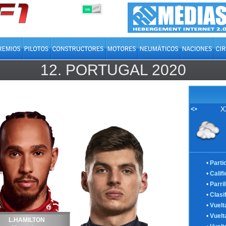
OFF
ON
12.
PORTUGAL
2020
<•
X
•
Parti
•
Calif
•
Parril
•
Clasi
•
Vuelt
•
Vuelt
L.HAMILTON