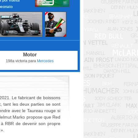
a por vuelta
eonato
Motor
198a victoria para
Mercedes
2021. Le fabricant de boissons
 tant les deux parties se sont
tendre avec le Taureau rouge si
i, Helmut Marko propose que Red
nsi à RBR de devenir son propre
 ».