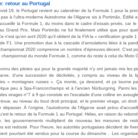
e: retour au Portugal
Covid-19, le Portugal revient au calendrier de la Formule 1 pour la pre
le pas à l'ultra-moderne Autodrome de l'Algarve sis à Portimão, Édifié 
accueillir la Formule 1, du moins dans le cadre d'essais privés, car le 
u Grand Prix. Mais Portimão ne fut finalement utilisé que pour qu
n'est qu'en avril 2020 qu'il obtient de la FIA la « certification grade 1
 de F1. Une promotion due à la cascade d'annulations liées à la pand
 championnat 2020 comprenne un nombre d'épreuves décent. C'est pou
du championnat du monde Formule 1, comme du reste à celui du Moto 
onnu des pilotes qui pour la grande majorité n'y ont jamais mis les pie
lgarve, d'une succession de déclivités, y compris au niveau de la li
s « montagnes russes ». Ça monte, ça descend, et ça tourne parf
lque peu à Spa-Francorchamps et à l'ancien Nürburgring. Parmi les 
des virages n°7 à 9 qui consiste en l'escalade d'une colline en aveugle
ue, au niveau du bout droit principal, et le premier virage, un droit 
r dépasser. À l'origine, l'autodrome de l'Algarve avait prévu d'accuei
'est le retour de la Formule 1 au Portugal. Hélas, en raison du rebon
e, les gouvernements multiplient de nouveau les mesures de rest
 est redouté. Pour l'heure, les autorités portugaises décident de fixe
vaient pourtant été vendus pour la course du dimanche... Les organis