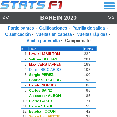
<<
BARÉIN 2020
>>
Participantes
•
Calificaciones
•
Parrilla de salida
•
Clasificación
•
Vueltas en cabeza
•
Vueltas rápidas
•
Vuelta por vuelta
•
Campeonato
n
Piloto
Puntos
1.
Lewis HAMILTON
332
2.
Valtteri BOTTAS
201
3.
Max VERSTAPPEN
189
4.
Daniel RICCIARDO
102
5.
Sergio PEREZ
100
6.
Charles LECLERC
98
7.
Lando NORRIS
86
8.
Carlos SAINZ
85
Alexander ALBON
85
10.
Pierre GASLY
71
11.
Lance STROLL
59
12.
Esteban OCON
42
13.
Sebastian VETTEL
33