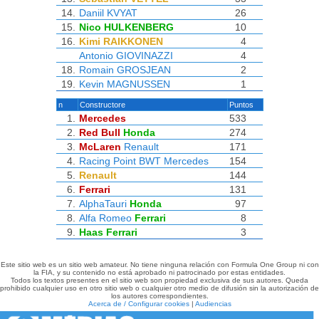
14.
Daniil KVYAT
26
15.
Nico HULKENBERG
10
16.
Kimi RAIKKONEN
4
Antonio GIOVINAZZI
4
18.
Romain GROSJEAN
2
19.
Kevin MAGNUSSEN
1
n
Constructore
Puntos
1.
Mercedes
533
2.
Red Bull
Honda
274
3.
McLaren
Renault
171
4.
Racing Point
BWT Mercedes
154
5.
Renault
144
6.
Ferrari
131
7.
AlphaTauri
Honda
97
8.
Alfa Romeo
Ferrari
8
9.
Haas
Ferrari
3
Este sitio web es un sitio web amateur. No tiene ninguna relación con Formula One Group ni con
la FIA, y su contenido no está aprobado ni patrocinado por estas entidades.
Todos los textos presentes en el sitio web son propiedad exclusiva de sus autores. Queda
prohibido cualquier uso en otro sitio web o cualquier otro medio de difusión sin la autorización de
los autores correspondientes.
Acerca de / Configurar cookies
|
Audiencias