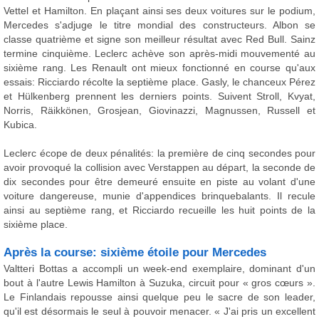
Vettel et Hamilton. En plaçant ainsi ses deux voitures sur le podium,
Mercedes s'adjuge le titre mondial des constructeurs. Albon se
classe quatrième et signe son meilleur résultat avec Red Bull. Sainz
termine cinquième. Leclerc achève son après-midi mouvementé au
sixième rang. Les Renault ont mieux fonctionné en course qu'aux
essais: Ricciardo récolte la septième place. Gasly, le chanceux Pérez
et Hülkenberg prennent les derniers points. Suivent Stroll, Kvyat,
Norris, Räikkönen, Grosjean, Giovinazzi, Magnussen, Russell et
Kubica.
Leclerc écope de deux pénalités: la première de cinq secondes pour
avoir provoqué la collision avec Verstappen au départ, la seconde de
dix secondes pour être demeuré ensuite en piste au volant d'une
voiture dangereuse, munie d'appendices brinquebalants. Il recule
ainsi au septième rang, et Ricciardo recueille les huit points de la
sixième place.
Après la course: sixième étoile pour Mercedes
Valtteri Bottas a accompli un week-end exemplaire, dominant d'un
bout à l'autre Lewis Hamilton à Suzuka, circuit pour « gros cœurs ».
Le Finlandais repousse ainsi quelque peu le sacre de son leader,
qu'il est désormais le seul à pouvoir menacer. « J'ai pris un excellent