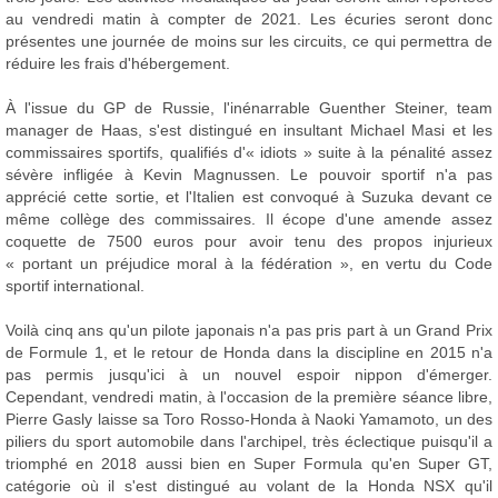
au vendredi matin à compter de 2021. Les écuries seront donc
présentes une journée de moins sur les circuits, ce qui permettra de
réduire les frais d'hébergement.
À l'issue du GP de Russie, l'inénarrable Guenther Steiner, team
manager de Haas, s'est distingué en insultant Michael Masi et les
commissaires sportifs, qualifiés d'« idiots » suite à la pénalité assez
sévère infligée à Kevin Magnussen. Le pouvoir sportif n'a pas
apprécié cette sortie, et l'Italien est convoqué à Suzuka devant ce
même collège des commissaires. Il écope d'une amende assez
coquette de 7500 euros pour avoir tenu des propos injurieux
« portant un préjudice moral à la fédération », en vertu du Code
sportif international.
Voilà cinq ans qu'un pilote japonais n'a pas pris part à un Grand Prix
de Formule 1, et le retour de Honda dans la discipline en 2015 n'a
pas permis jusqu'ici à un nouvel espoir nippon d'émerger.
Cependant, vendredi matin, à l'occasion de la première séance libre,
Pierre Gasly laisse sa Toro Rosso-Honda à Naoki Yamamoto, un des
piliers du sport automobile dans l'archipel, très éclectique puisqu'il a
triomphé en 2018 aussi bien en Super Formula qu'en Super GT,
catégorie où il s'est distingué au volant de la Honda NSX qu'il