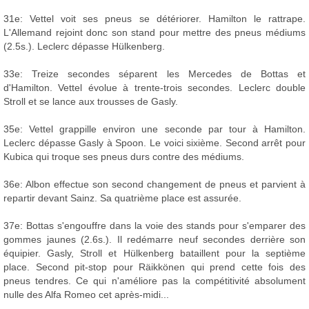
31e: Vettel voit ses pneus se détériorer. Hamilton le rattrape.
L'Allemand rejoint donc son stand pour mettre des pneus médiums
(2.5s.). Leclerc dépasse Hülkenberg.
33e: Treize secondes séparent les Mercedes de Bottas et
d'Hamilton. Vettel évolue à trente-trois secondes. Leclerc double
Stroll et se lance aux trousses de Gasly.
35e: Vettel grappille environ une seconde par tour à Hamilton.
Leclerc dépasse Gasly à Spoon. Le voici sixième. Second arrêt pour
Kubica qui troque ses pneus durs contre des médiums.
36e: Albon effectue son second changement de pneus et parvient à
repartir devant Sainz. Sa quatrième place est assurée.
37e: Bottas s'engouffre dans la voie des stands pour s'emparer des
gommes jaunes (2.6s.). Il redémarre neuf secondes derrière son
équipier. Gasly, Stroll et Hülkenberg bataillent pour la septième
place. Second pit-stop pour Räikkönen qui prend cette fois des
pneus tendres. Ce qui n'améliore pas la compétitivité absolument
nulle des Alfa Romeo cet après-midi...