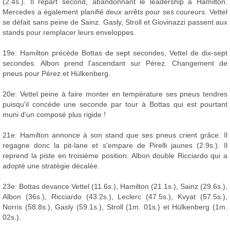
(2.4s.). Il repart second, abandonnant le leadership à Hamilton.
Mercedes a également planifié deux arrêts pour ses coureurs. Vettel
se défait sans peine de Sainz. Gasly, Stroll et Giovinazzi passent aux
stands pour remplacer leurs enveloppes.
19e: Hamilton précède Bottas de sept secondes, Vettel de dix-sept
secondes. Albon prend l'ascendant sur Pérez. Changement de
pneus pour Pérez et Hülkenberg.
20e: Vettel peine à faire monter en température ses pneus tendres
puisqu'il concède une seconde par tour à Bottas qui est pourtant
muni d'un composé plus rigide !
21e: Hamilton annonce à son stand que ses pneus crient grâce. Il
regagne donc la pit-lane et s'empare de Pirelli jaunes (2.9s.). Il
reprend la piste en troisième position. Albon double Ricciardo qui a
adopté une stratégie décalée.
23e: Bottas devance Vettel (11.6s.), Hamilton (21.1s.), Sainz (29.6s.),
Albon (36s.), Ricciardo (43.2s.), Leclerc (47.5s.), Kvyat (57.5s.),
Norris (58.8s.), Gasly (59.1s.), Stroll (1m. 01s.) et Hülkenberg (1m.
02s.).