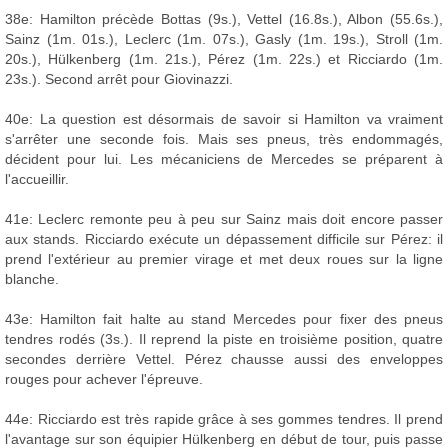
38e: Hamilton précède Bottas (9s.), Vettel (16.8s.), Albon (55.6s.),
Sainz (1m. 01s.), Leclerc (1m. 07s.), Gasly (1m. 19s.), Stroll (1m.
20s.), Hülkenberg (1m. 21s.), Pérez (1m. 22s.) et Ricciardo (1m.
23s.). Second arrêt pour Giovinazzi.
40e: La question est désormais de savoir si Hamilton va vraiment
s'arrêter une seconde fois. Mais ses pneus, très endommagés,
décident pour lui. Les mécaniciens de Mercedes se préparent à
l'accueillir.
41e: Leclerc remonte peu à peu sur Sainz mais doit encore passer
aux stands. Ricciardo exécute un dépassement difficile sur Pérez: il
prend l'extérieur au premier virage et met deux roues sur la ligne
blanche.
43e: Hamilton fait halte au stand Mercedes pour fixer des pneus
tendres rodés (3s.). Il reprend la piste en troisième position, quatre
secondes derrière Vettel. Pérez chausse aussi des enveloppes
rouges pour achever l'épreuve.
44e: Ricciardo est très rapide grâce à ses gommes tendres. Il prend
l'avantage sur son équipier Hülkenberg en début de tour, puis passe