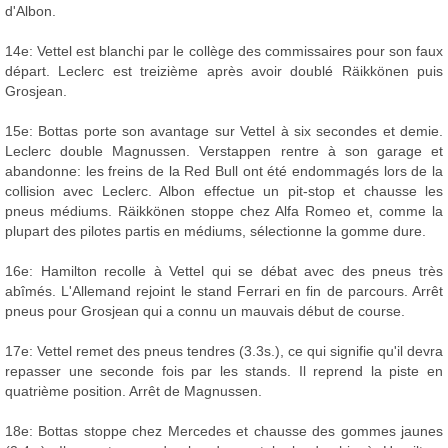
d'Albon.
14e: Vettel est blanchi par le collège des commissaires pour son faux
départ. Leclerc est treizième après avoir doublé Räikkönen puis
Grosjean.
15e: Bottas porte son avantage sur Vettel à six secondes et demie.
Leclerc double Magnussen. Verstappen rentre à son garage et
abandonne: les freins de la Red Bull ont été endommagés lors de la
collision avec Leclerc. Albon effectue un pit-stop et chausse les
pneus médiums. Räikkönen stoppe chez Alfa Romeo et, comme la
plupart des pilotes partis en médiums, sélectionne la gomme dure.
16e: Hamilton recolle à Vettel qui se débat avec des pneus très
abîmés. L'Allemand rejoint le stand Ferrari en fin de parcours. Arrêt
pneus pour Grosjean qui a connu un mauvais début de course.
17e: Vettel remet des pneus tendres (3.3s.), ce qui signifie qu'il devra
repasser une seconde fois par les stands. Il reprend la piste en
quatrième position. Arrêt de Magnussen.
18e: Bottas stoppe chez Mercedes et chausse des gommes jaunes