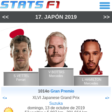
<<
17.
JAPÓN
2019
>>
V.BOTTAS
S.VETTEL
Mercedes
Ferrari
L.HAMILTON
Mercedes
1014o
Gran Premio
<•
XLVI Japanese Grand Prix
•>
Suzuka
domingo, 13 de octubre de 2019