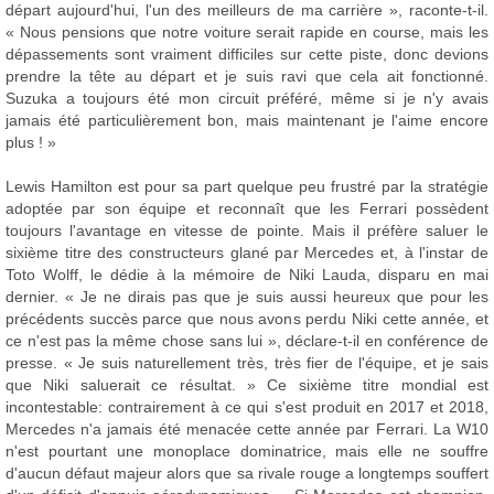
départ aujourd'hui, l'un des meilleurs de ma carrière », raconte-t-il.
« Nous pensions que notre voiture serait rapide en course, mais les
dépassements sont vraiment difficiles sur cette piste, donc devions
prendre la tête au départ et je suis ravi que cela ait fonctionné.
Suzuka a toujours été mon circuit préféré, même si je n'y avais
jamais été particulièrement bon, mais maintenant je l'aime encore
plus ! »
Lewis Hamilton est pour sa part quelque peu frustré par la stratégie
adoptée par son équipe et reconnaît que les Ferrari possèdent
toujours l'avantage en vitesse de pointe. Mais il préfère saluer le
sixième titre des constructeurs glané par Mercedes et, à l'instar de
Toto Wolff, le dédie à la mémoire de Niki Lauda, disparu en mai
dernier. « Je ne dirais pas que je suis aussi heureux que pour les
précédents succès parce que nous avons perdu Niki cette année, et
ce n'est pas la même chose sans lui », déclare-t-il en conférence de
presse. « Je suis naturellement très, très fier de l'équipe, et je sais
que Niki saluerait ce résultat. » Ce sixième titre mondial est
incontestable: contrairement à ce qui s'est produit en 2017 et 2018,
Mercedes n'a jamais été menacée cette année par Ferrari. La W10
n'est pourtant une monoplace dominatrice, mais elle ne souffre
d'aucun défaut majeur alors que sa rivale rouge a longtemps souffert