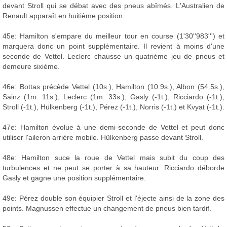
devant Stroll qui se débat avec des pneus abîmés. L'Australien de
Renault apparaît en huitième position.
45e: Hamilton s'empare du meilleur tour en course (1'30''983''') et
marquera donc un point supplémentaire. Il revient à moins d'une
seconde de Vettel. Leclerc chausse un quatrième jeu de pneus et
demeure sixième.
46e: Bottas précède Vettel (10s.), Hamilton (10.9s.), Albon (54.5s.),
Sainz (1m. 11s.), Leclerc (1m. 33s.), Gasly (-1t.), Ricciardo (-1t.),
Stroll (-1t.), Hülkenberg (-1t.), Pérez (-1t.), Norris (-1t.) et Kvyat (-1t.).
47e: Hamilton évolue à une demi-seconde de Vettel et peut donc
utiliser l'aileron arrière mobile. Hülkenberg passe devant Stroll.
48e: Hamilton suce la roue de Vettel mais subit du coup des
turbulences et ne peut se porter à sa hauteur. Ricciardo déborde
Gasly et gagne une position supplémentaire.
49e: Pérez double son équipier Stroll et l'éjecte ainsi de la zone des
points. Magnussen effectue un changement de pneus bien tardif.