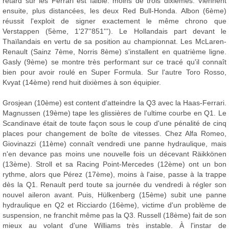
retard sur les Ferrari est faible: moins de trois dixièmes. Viennent
ensuite, plus distancées, les deux Red Bull-Honda. Albon (6ème)
réussit l'exploit de signer exactement le même chrono que
Verstappen (5ème, 1'27''851'''). Le Hollandais part devant le
Thaïlandais en vertu de sa position au championnat. Les McLaren-
Renault (Sainz 7ème, Norris 8ème) s'installent en quatrième ligne.
Gasly (9ème) se montre très performant sur ce tracé qu'il connaît
bien pour avoir roulé en Super Formula. Sur l'autre Toro Rosso,
Kvyat (14ème) rend huit dixièmes à son équipier.
Grosjean (10ème) est content d'atteindre la Q3 avec la Haas-Ferrari.
Magnussen (19ème) tape les glissières de l'ultime courbe en Q1. Le
Scandinave était de toute façon sous le coup d'une pénalité de cinq
places pour changement de boîte de vitesses. Chez Alfa Romeo,
Giovinazzi (11ème) connaît vendredi une panne hydraulique, mais
n'en devance pas moins une nouvelle fois un décevant Räikkönen
(13ème). Stroll et sa Racing Point-Mercedes (12ème) ont un bon
rythme, alors que Pérez (17ème), moins à l'aise, passe à la trappe
dès la Q1. Renault perd toute sa journée du vendredi à régler son
nouvel aileron avant. Puis, Hülkenberg (15ème) subit une panne
hydraulique en Q2 et Ricciardo (16ème), victime d'un problème de
suspension, ne franchit même pas la Q3. Russell (18ème) fait de son
mieux au volant d'une Williams très instable. À l'instar de