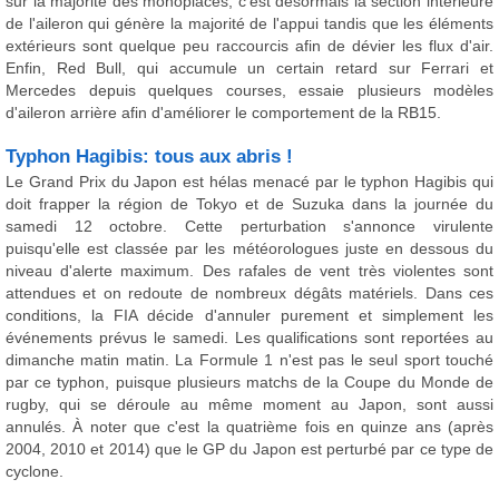
sur la majorité des monoplaces, c'est désormais la section intérieure
de l'aileron qui génère la majorité de l'appui tandis que les éléments
extérieurs sont quelque peu raccourcis afin de dévier les flux d'air.
Enfin, Red Bull, qui accumule un certain retard sur Ferrari et
Mercedes depuis quelques courses, essaie plusieurs modèles
d'aileron arrière afin d'améliorer le comportement de la RB15.
Typhon Hagibis: tous aux abris !
Le Grand Prix du Japon est hélas menacé par le typhon Hagibis qui
doit frapper la région de Tokyo et de Suzuka dans la journée du
samedi 12 octobre. Cette perturbation s'annonce virulente
puisqu'elle est classée par les météorologues juste en dessous du
niveau d'alerte maximum. Des rafales de vent très violentes sont
attendues et on redoute de nombreux dégâts matériels. Dans ces
conditions, la FIA décide d'annuler purement et simplement les
événements prévus le samedi. Les qualifications sont reportées au
dimanche matin matin. La Formule 1 n'est pas le seul sport touché
par ce typhon, puisque plusieurs matchs de la Coupe du Monde de
rugby, qui se déroule au même moment au Japon, sont aussi
annulés. À noter que c'est la quatrième fois en quinze ans (après
2004, 2010 et 2014) que le GP du Japon est perturbé par ce type de
cyclone.