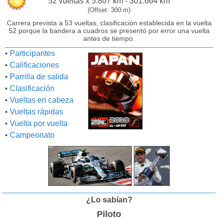
52 vueltas x 5.807 km - 301.664 km
(Offset: 300 m)
Carrera prevista a 53 vueltas, clasificación establecida en la vuelta
52 porque la bandera a cuadros se presentó por error una vuelta
antes de tiempo.
•
Participantes
•
Calificaciones
•
Parrilla de salida
•
Clasificación
•
Vueltas en cabeza
•
Vueltas rápidas
•
Vuelta por vuelta
•
Campeonato
¿Lo sabían?
Piloto