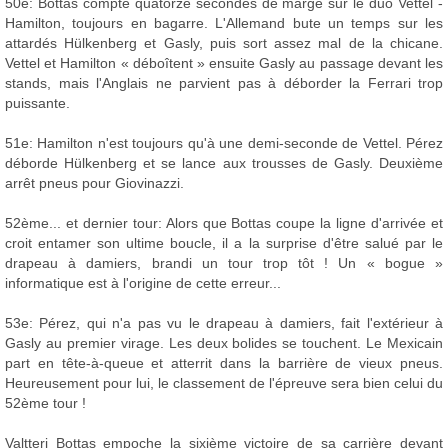
50e: Bottas compte quatorze secondes de marge sur le duo Vettel -
Hamilton, toujours en bagarre. L'Allemand bute un temps sur les
attardés Hülkenberg et Gasly, puis sort assez mal de la chicane.
Vettel et Hamilton « déboîtent » ensuite Gasly au passage devant les
stands, mais l'Anglais ne parvient pas à déborder la Ferrari trop
puissante.
51e: Hamilton n'est toujours qu'à une demi-seconde de Vettel. Pérez
déborde Hülkenberg et se lance aux trousses de Gasly. Deuxième
arrêt pneus pour Giovinazzi.
52ème... et dernier tour: Alors que Bottas coupe la ligne d'arrivée et
croit entamer son ultime boucle, il a la surprise d'être salué par le
drapeau à damiers, brandi un tour trop tôt ! Un « bogue »
informatique est à l'origine de cette erreur...
53e: Pérez, qui n'a pas vu le drapeau à damiers, fait l'extérieur à
Gasly au premier virage. Les deux bolides se touchent. Le Mexicain
part en tête-à-queue et atterrit dans la barrière de vieux pneus.
Heureusement pour lui, le classement de l'épreuve sera bien celui du
52ème tour !
Valtteri Bottas empoche la sixième victoire de sa carrière devant