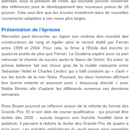
admises, sous la pression de Pirelli, qui souhaite pouvoir conserver
des références pour le développement des nouveaux pneus de 18
pouces. Cela veut dire que les écuries investiront dans de nouvelles
couvertures adaptées à ces roues plus larges...
Présentation de l'épreuve
Mercedes peut décrocher au Japon son sixième titre mondial des
constructeurs de rang et égaler ainsi le record établi par Ferrari
entre 1999 et 2004. Pour cela, la firme à l'Étoile doit inscrire ici
quatorze points de plus que Ferrari. La Scuderia espère pour sa part
retrouver le chemin du succès après le fiasco de Sotchi. En outre, la
presse italienne fait ses choux gras de la rivalité naissante entre
Sebastian Vettel et Charles Leclerc qui a failli conduire au « clash »
sur les bords de la mer Noire. Pourtant, les deux hommes affichent
leur bonne entente et assurent avoir « beaucoup discuté » avec
Mattia Binotto afin d'aplanir les différends survenus ces dernières
semaines.
Ross Brawn poursuit sa réflexion autour de la refonte du format des
Grands Prix. Et si son idée de course qualificative - qui pourrait être
testée dès 2020 - suscite toujours une franche hostilité dans le
paddock, il parvient à réduire la durée des Grands Prix de quatre à
trois jours. Les activités médiatiques du jeudi seront ainsi reportées