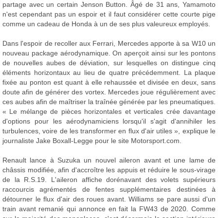
partage avec un certain Jenson Button. Âgé de 31 ans, Yamamoto
n'est cependant pas un espoir et il faut considérer cette courte pige
comme un cadeau de Honda à un de ses plus valeureux employés.
Dans l'espoir de recoller aux Ferrari, Mercedes apporte à sa W10 un
nouveau package aérodynamique. On aperçoit ainsi sur les pontons
de nouvelles aubes de déviation, sur lesquelles on distingue cinq
éléments horizontaux au lieu de quatre précédemment. La plaque
fixée au ponton est quant à elle rehaussée et divisée en deux, sans
doute afin de générer des vortex. Mercedes joue régulièrement avec
ces aubes afin de maîtriser la traînée générée par les pneumatiques.
« Le mélange de pièces horizontales et verticales crée davantage
d'options pour les aérodynamiciens lorsqu'il s'agit d'annihiler les
turbulences, voire de les transformer en flux d'air utiles », explique le
journaliste Jake Boxall-Legge pour le site Motorsport.com.
Renault lance à Suzuka un nouvel aileron avant et une lame de
châssis modifiée, afin d'accroître les appuis et réduire le sous-virage
de la R.S.19. L'aileron affiche dorénavant des volets supérieurs
raccourcis agrémentés de fentes supplémentaires destinées à
détourner le flux d'air des roues avant. Williams se pare aussi d'un
train avant remanié qui annonce en fait la FW43 de 2020. Comme