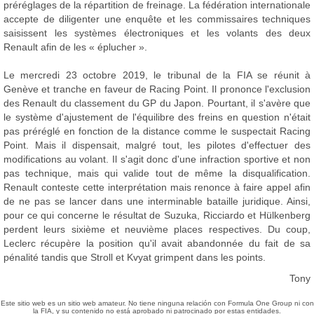
préréglages de la répartition de freinage. La fédération internationale
accepte de diligenter une enquête et les commissaires techniques
saisissent les systèmes électroniques et les volants des deux
Renault afin de les « éplucher ».
Le mercredi 23 octobre 2019, le tribunal de la FIA se réunit à
Genève et tranche en faveur de Racing Point. Il prononce l'exclusion
des Renault du classement du GP du Japon. Pourtant, il s'avère que
le système d'ajustement de l'équilibre des freins en question n'était
pas préréglé en fonction de la distance comme le suspectait Racing
Point. Mais il dispensait, malgré tout, les pilotes d'effectuer des
modifications au volant. Il s'agit donc d'une infraction sportive et non
pas technique, mais qui valide tout de même la disqualification.
Renault conteste cette interprétation mais renonce à faire appel afin
de ne pas se lancer dans une interminable bataille juridique. Ainsi,
pour ce qui concerne le résultat de Suzuka, Ricciardo et Hülkenberg
perdent leurs sixième et neuvième places respectives. Du coup,
Leclerc récupère la position qu'il avait abandonnée du fait de sa
pénalité tandis que Stroll et Kvyat grimpent dans les points.
Tony
Este sitio web es un sitio web amateur. No tiene ninguna relación con Formula One Group ni con
la FIA, y su contenido no está aprobado ni patrocinado por estas entidades.