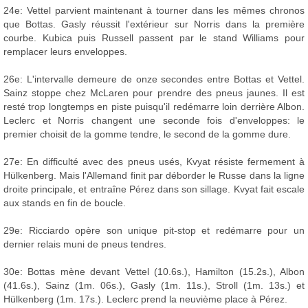
24e: Vettel parvient maintenant à tourner dans les mêmes chronos
que Bottas. Gasly réussit l'extérieur sur Norris dans la première
courbe. Kubica puis Russell passent par le stand Williams pour
remplacer leurs enveloppes.
26e: L'intervalle demeure de onze secondes entre Bottas et Vettel.
Sainz stoppe chez McLaren pour prendre des pneus jaunes. Il est
resté trop longtemps en piste puisqu'il redémarre loin derrière Albon.
Leclerc et Norris changent une seconde fois d'enveloppes: le
premier choisit de la gomme tendre, le second de la gomme dure.
27e: En difficulté avec des pneus usés, Kvyat résiste fermement à
Hülkenberg. Mais l'Allemand finit par déborder le Russe dans la ligne
droite principale, et entraîne Pérez dans son sillage. Kvyat fait escale
aux stands en fin de boucle.
29e: Ricciardo opère son unique pit-stop et redémarre pour un
dernier relais muni de pneus tendres.
30e: Bottas mène devant Vettel (10.6s.), Hamilton (15.2s.), Albon
(41.6s.), Sainz (1m. 06s.), Gasly (1m. 11s.), Stroll (1m. 13s.) et
Hülkenberg (1m. 17s.). Leclerc prend la neuvième place à Pérez.