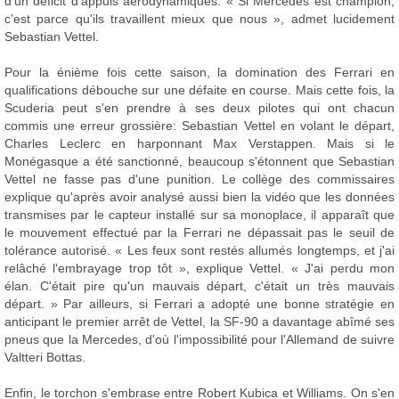
d'un déficit d'appuis aérodynamiques. « Si Mercedes est champion,
c'est parce qu'ils travaillent mieux que nous », admet lucidement
Sebastian Vettel.
Pour la énième fois cette saison, la domination des Ferrari en
qualifications débouche sur une défaite en course. Mais cette fois, la
Scuderia peut s'en prendre à ses deux pilotes qui ont chacun
commis une erreur grossière: Sebastian Vettel en volant le départ,
Charles Leclerc en harponnant Max Verstappen. Mais si le
Monégasque a été sanctionné, beaucoup s'étonnent que Sebastian
Vettel ne fasse pas d'une punition. Le collège des commissaires
explique qu'après avoir analysé aussi bien la vidéo que les données
transmises par le capteur installé sur sa monoplace, il apparaît que
le mouvement effectué par la Ferrari ne dépassait pas le seuil de
tolérance autorisé. « Les feux sont restés allumés longtemps, et j'ai
relâché l'embrayage trop tôt », explique Vettel. « J'ai perdu mon
élan. C'était pire qu'un mauvais départ, c'était un très mauvais
départ. » Par ailleurs, si Ferrari a adopté une bonne stratégie en
anticipant le premier arrêt de Vettel, la SF-90 a davantage abîmé ses
pneus que la Mercedes, d'où l'impossibilité pour l'Allemand de suivre
Valtteri Bottas.
Enfin, le torchon s'embrase entre Robert Kubica et Williams. On s'en