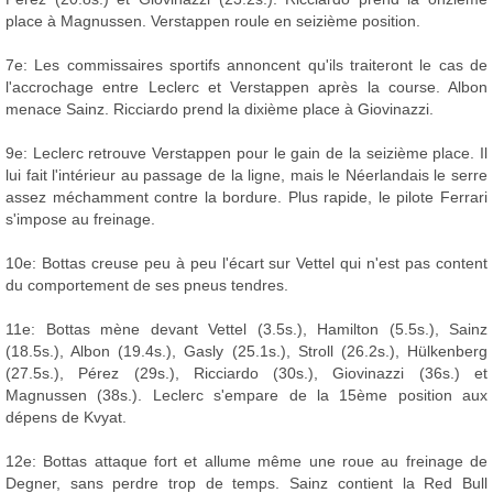
place à Magnussen. Verstappen roule en seizième position.
7e: Les commissaires sportifs annoncent qu'ils traiteront le cas de
l'accrochage entre Leclerc et Verstappen après la course. Albon
menace Sainz. Ricciardo prend la dixième place à Giovinazzi.
9e: Leclerc retrouve Verstappen pour le gain de la seizième place. Il
lui fait l'intérieur au passage de la ligne, mais le Néerlandais le serre
assez méchamment contre la bordure. Plus rapide, le pilote Ferrari
s'impose au freinage.
10e: Bottas creuse peu à peu l'écart sur Vettel qui n'est pas content
du comportement de ses pneus tendres.
11e: Bottas mène devant Vettel (3.5s.), Hamilton (5.5s.), Sainz
(18.5s.), Albon (19.4s.), Gasly (25.1s.), Stroll (26.2s.), Hülkenberg
(27.5s.), Pérez (29s.), Ricciardo (30s.), Giovinazzi (36s.) et
Magnussen (38s.). Leclerc s'empare de la 15ème position aux
dépens de Kvyat.
12e: Bottas attaque fort et allume même une roue au freinage de
Degner, sans perdre trop de temps. Sainz contient la Red Bull