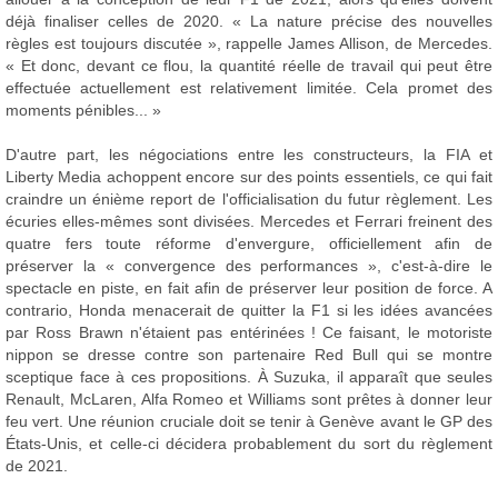
déjà finaliser celles de 2020. « La nature précise des nouvelles
règles est toujours discutée », rappelle James Allison, de Mercedes.
« Et donc, devant ce flou, la quantité réelle de travail qui peut être
effectuée actuellement est relativement limitée. Cela promet des
moments pénibles... »
D'autre part, les négociations entre les constructeurs, la FIA et
Liberty Media achoppent encore sur des points essentiels, ce qui fait
craindre un énième report de l'officialisation du futur règlement. Les
écuries elles-mêmes sont divisées. Mercedes et Ferrari freinent des
quatre fers toute réforme d'envergure, officiellement afin de
préserver la « convergence des performances », c'est-à-dire le
spectacle en piste, en fait afin de préserver leur position de force. A
contrario, Honda menacerait de quitter la F1 si les idées avancées
par Ross Brawn n'étaient pas entérinées ! Ce faisant, le motoriste
nippon se dresse contre son partenaire Red Bull qui se montre
sceptique face à ces propositions. À Suzuka, il apparaît que seules
Renault, McLaren, Alfa Romeo et Williams sont prêtes à donner leur
feu vert. Une réunion cruciale doit se tenir à Genève avant le GP des
États-Unis, et celle-ci décidera probablement du sort du règlement
de 2021.