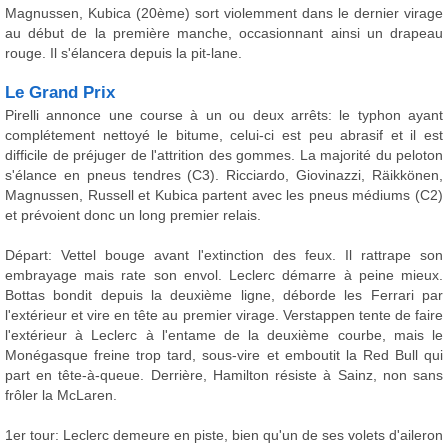
Magnussen, Kubica (20ème) sort violemment dans le dernier virage
au début de la première manche, occasionnant ainsi un drapeau
rouge. Il s'élancera depuis la pit-lane.
Le Grand Prix
Pirelli annonce une course à un ou deux arrêts: le typhon ayant
complétement nettoyé le bitume, celui-ci est peu abrasif et il est
difficile de préjuger de l'attrition des gommes. La majorité du peloton
s'élance en pneus tendres (C3). Ricciardo, Giovinazzi, Räikkönen,
Magnussen, Russell et Kubica partent avec les pneus médiums (C2)
et prévoient donc un long premier relais.
Départ: Vettel bouge avant l'extinction des feux. Il rattrape son
embrayage mais rate son envol. Leclerc démarre à peine mieux.
Bottas bondit depuis la deuxième ligne, déborde les Ferrari par
l'extérieur et vire en tête au premier virage. Verstappen tente de faire
l'extérieur à Leclerc à l'entame de la deuxième courbe, mais le
Monégasque freine trop tard, sous-vire et emboutit la Red Bull qui
part en tête-à-queue. Derrière, Hamilton résiste à Sainz, non sans
frôler la McLaren.
1er tour: Leclerc demeure en piste, bien qu'un de ses volets d'aileron