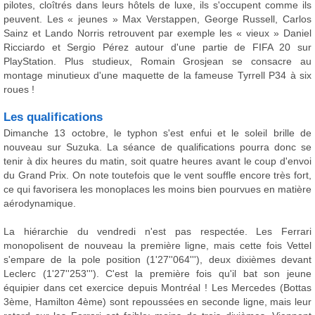
pilotes, cloîtrés dans leurs hôtels de luxe, ils s'occupent comme ils
peuvent. Les « jeunes » Max Verstappen, George Russell, Carlos
Sainz et Lando Norris retrouvent par exemple les « vieux » Daniel
Ricciardo et Sergio Pérez autour d'une partie de FIFA 20 sur
PlayStation. Plus studieux, Romain Grosjean se consacre au
montage minutieux d'une maquette de la fameuse Tyrrell P34 à six
roues !
Les qualifications
Dimanche 13 octobre, le typhon s'est enfui et le soleil brille de
nouveau sur Suzuka. La séance de qualifications pourra donc se
tenir à dix heures du matin, soit quatre heures avant le coup d'envoi
du Grand Prix. On note toutefois que le vent souffle encore très fort,
ce qui favorisera les monoplaces les moins bien pourvues en matière
aérodynamique.
La hiérarchie du vendredi n'est pas respectée. Les Ferrari
monopolisent de nouveau la première ligne, mais cette fois Vettel
s'empare de la pole position (1'27''064'''), deux dixièmes devant
Leclerc (1'27''253'''). C'est la première fois qu'il bat son jeune
équipier dans cet exercice depuis Montréal ! Les Mercedes (Bottas
3ème, Hamilton 4ème) sont repoussées en seconde ligne, mais leur