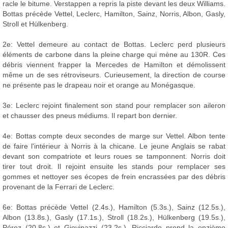
racle le bitume. Verstappen a repris la piste devant les deux Williams.
Bottas précède Vettel, Leclerc, Hamilton, Sainz, Norris, Albon, Gasly,
Stroll et Hülkenberg.
2e: Vettel demeure au contact de Bottas. Leclerc perd plusieurs
éléments de carbone dans la pleine charge qui mène au 130R. Ces
débris viennent frapper la Mercedes de Hamilton et démolissent
même un de ses rétroviseurs. Curieusement, la direction de course
ne présente pas le drapeau noir et orange au Monégasque.
3e: Leclerc rejoint finalement son stand pour remplacer son aileron
et chausser des pneus médiums. Il repart bon dernier.
4e: Bottas compte deux secondes de marge sur Vettel. Albon tente
de faire l'intérieur à Norris à la chicane. Le jeune Anglais se rabat
devant son compatriote et leurs roues se tamponnent. Norris doit
tirer tout droit. Il rejoint ensuite les stands pour remplacer ses
gommes et nettoyer ses écopes de frein encrassées par des débris
provenant de la Ferrari de Leclerc.
6e: Bottas précède Vettel (2.4s.), Hamilton (5.3s.), Sainz (12.5s.),
Albon (13.8s.), Gasly (17.1s.), Stroll (18.2s.), Hülkenberg (19.5s.),
Pérez (20.8s.) et Giovinazzi (23.2s.). Ricciardo prend la onzième