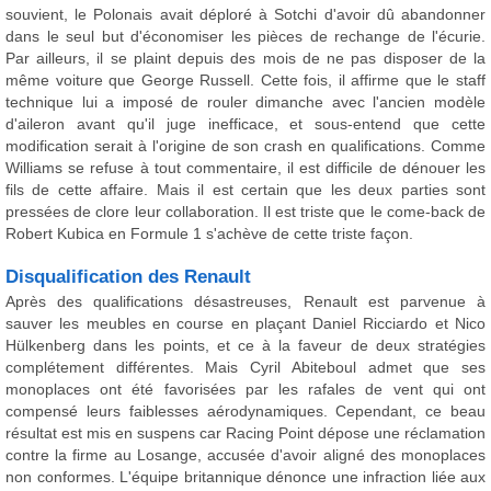
souvient, le Polonais avait déploré à Sotchi d'avoir dû abandonner
dans le seul but d'économiser les pièces de rechange de l'écurie.
Par ailleurs, il se plaint depuis des mois de ne pas disposer de la
même voiture que George Russell. Cette fois, il affirme que le staff
technique lui a imposé de rouler dimanche avec l'ancien modèle
d'aileron avant qu'il juge inefficace, et sous-entend que cette
modification serait à l'origine de son crash en qualifications. Comme
Williams se refuse à tout commentaire, il est difficile de dénouer les
fils de cette affaire. Mais il est certain que les deux parties sont
pressées de clore leur collaboration. Il est triste que le come-back de
Robert Kubica en Formule 1 s'achève de cette triste façon.
Disqualification des Renault
Après des qualifications désastreuses, Renault est parvenue à
sauver les meubles en course en plaçant Daniel Ricciardo et Nico
Hülkenberg dans les points, et ce à la faveur de deux stratégies
complétement différentes. Mais Cyril Abiteboul admet que ses
monoplaces ont été favorisées par les rafales de vent qui ont
compensé leurs faiblesses aérodynamiques. Cependant, ce beau
résultat est mis en suspens car Racing Point dépose une réclamation
contre la firme au Losange, accusée d'avoir aligné des monoplaces
non conformes. L'équipe britannique dénonce une infraction liée aux