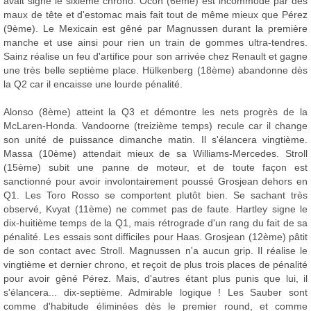
avait signé le sixième chrono. Ocon (6ème) est incommodé par des
maux de tête et d'estomac mais fait tout de même mieux que Pérez
(9ème). Le Mexicain est gêné par Magnussen durant la première
manche et use ainsi pour rien un train de gommes ultra-tendres.
Sainz réalise un feu d'artifice pour son arrivée chez Renault et gagne
une très belle septième place. Hülkenberg (18ème) abandonne dès
la Q2 car il encaisse une lourde pénalité.
Alonso (8ème) atteint la Q3 et démontre les nets progrès de la
McLaren-Honda. Vandoorne (treizième temps) recule car il change
son unité de puissance dimanche matin. Il s'élancera vingtième.
Massa (10ème) attendait mieux de sa Williams-Mercedes. Stroll
(15ème) subit une panne de moteur, et de toute façon est
sanctionné pour avoir involontairement poussé Grosjean dehors en
Q1. Les Toro Rosso se comportent plutôt bien. Se sachant très
observé, Kvyat (11ème) ne commet pas de faute. Hartley signe le
dix-huitième temps de la Q1, mais rétrograde d'un rang du fait de sa
pénalité. Les essais sont difficiles pour Haas. Grosjean (12ème) pâtit
de son contact avec Stroll. Magnussen n'a aucun grip. Il réalise le
vingtième et dernier chrono, et reçoit de plus trois places de pénalité
pour avoir gêné Pérez. Mais, d'autres étant plus punis que lui, il
s'élancera... dix-septième. Admirable logique ! Les Sauber sont
comme d'habitude éliminées dès le premier round, et comme