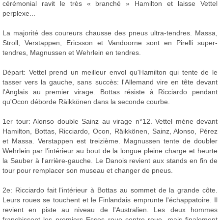
cérémonial ravit le très « branché » Hamilton et laisse Vettel
perplexe...
La majorité des coureurs chausse des pneus ultra-tendres. Massa,
Stroll, Verstappen, Ericsson et Vandoorne sont en Pirelli super-
tendres, Magnussen et Wehrlein en tendres.
Départ: Vettel prend un meilleur envol qu'Hamilton qui tente de le
tasser vers la gauche, sans succès: l'Allemand vire en tête devant
l'Anglais au premier virage. Bottas résiste à Ricciardo pendant
qu'Ocon déborde Räikkönen dans la seconde courbe.
1er tour: Alonso double Sainz au virage n°12. Vettel mène devant
Hamilton, Bottas, Ricciardo, Ocon, Räikkönen, Sainz, Alonso, Pérez
et Massa. Verstappen est treizième. Magnussen tente de doubler
Wehrlein par l'intérieur au bout de la longue pleine charge et heurte
la Sauber à l'arrière-gauche. Le Danois revient aux stands en fin de
tour pour remplacer son museau et changer de pneus.
2e: Ricciardo fait l'intérieur à Bottas au sommet de la grande côte.
Leurs roues se touchent et le Finlandais emprunte l'échappatoire. Il
revient en piste au niveau de l'Australien. Les deux hommes
franchissent les premiers Esses roue contre roue, mais finalement