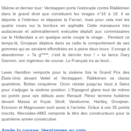
56ème et dernier tour: Verstappen porte l'estocade contre Räikkönen
dans le grand droit que constituent les virages n°16 à 18. il se
déporte à l'intérieur et dépasse la Ferrari, mais pour cela met les
quatre roues sur la bordure en asphalte. Cette manœuvre très
audacieuse et admirablement exécutée déplaît aux commissaires
car le Hollandais a en quelque sorte coupé le virage... Pendant ce
temps-là, Grosjean déplore dans sa radio le comportement de ses
gommes qui se seraient effondrées en à peine deux tours. Il songe à
abandonner. « Ta g*****, c'est le dernier tour ! » lui lance Gary
Gannon, son ingénieur de course. Le Français ira au bout...
Lewis Hamilton remporte pour la sixième fois le Grand Prix des
États-Unis devant Vettel et Verstappen. Räikkönen se classe
quatrième, Bottas cinquième. Ocon résiste jusqu'au bout à Sainz
pour s'adjuger la sixième position. L'Espagnol glane tout de même
six points pour ses débuts avec Renault. Pérez termine huitième
devant Massa et Kvyat. Stroll, Vandoorne, Hartley, Grosjean,
Ericsson et Magnussen sont aussi à l'arrivée. Grâce à ces 35 points
inscrits, Mercedes-AMG remporte le titre des constructeurs pour la
quatrième année consécutive.
Après la course: Verstappen au coin