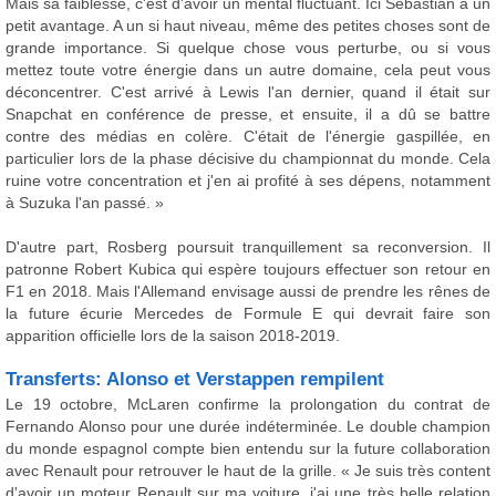
Mais sa faiblesse, c'est d'avoir un mental fluctuant. Ici Sebastian a un
petit avantage. A un si haut niveau, même des petites choses sont de
grande importance. Si quelque chose vous perturbe, ou si vous
mettez toute votre énergie dans un autre domaine, cela peut vous
déconcentrer. C'est arrivé à Lewis l'an dernier, quand il était sur
Snapchat en conférence de presse, et ensuite, il a dû se battre
contre des médias en colère. C'était de l'énergie gaspillée, en
particulier lors de la phase décisive du championnat du monde. Cela
ruine votre concentration et j'en ai profité à ses dépens, notamment
à Suzuka l'an passé. »
D'autre part, Rosberg poursuit tranquillement sa reconversion. Il
patronne Robert Kubica qui espère toujours effectuer son retour en
F1 en 2018. Mais l'Allemand envisage aussi de prendre les rênes de
la future écurie Mercedes de Formule E qui devrait faire son
apparition officielle lors de la saison 2018-2019.
Transferts: Alonso et Verstappen rempilent
Le 19 octobre, McLaren confirme la prolongation du contrat de
Fernando Alonso pour une durée indéterminée. Le double champion
du monde espagnol compte bien entendu sur la future collaboration
avec Renault pour retrouver le haut de la grille. « Je suis très content
d'avoir un moteur Renault sur ma voiture, j'ai une très belle relation