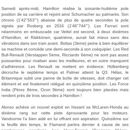
Samedi après-midi, Hamilton réalise la soixante-huitième pole
position de sa carrière et rejoint ainsi Schumacher au palmarès. Son
chrono (1'42''553''') abaisse de plus de quatre secondes la pole
signée par Rosberg en 2016 (1'46''744'''). Les Ferrari sont
néanmoins en embuscade car Vettel est second, à deux dixièmes
d'Hamilton, et Räikkönen, quatrième, aurait fait mieux sans des
vibrations dans son train avant. Bottas (3ème) peine à bien équilibrer
sa machine et concède une demi-seconde à son coéquipier. Les Red
Bull-Renault (Verstappen 5ème, Ricciardo 6ème) ne sont pas assez
puissantes pour rivaliser avec les meilleures, et en outre manquent
d'adhérence. Les Renault se mettent en évidence: Hülkenberg
décroche le septième temps et Palmer atteint la Q3. Hélas, le
Britannique subit une panne de boîte de vitesses, doit changer cet
élément et est finalement relégué en quinzième position. Les Force
India (Pérez 8ème, Ocon 9ème) sont toujours bien placées mais
rendent près de trois secondes à Hamilton !
Alonso achève un nouvel exploit en hissant sa McLaren-Honda au
dixième rang sur cette piste éprouvante pour les moteurs.
Vandoorne l'a bien aidé en lui offrant son aspiration. Quinzième sur
la feuille des temps, le Flamand partira dernier à cause de ses