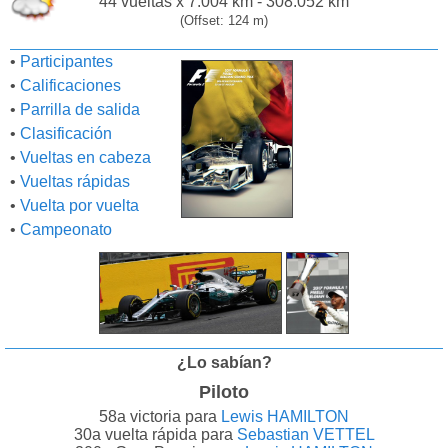
44 vueltas x 7.004 km - 308.052 km
(Offset: 124 m)
•
Participantes
•
Calificaciones
•
Parrilla de salida
•
Clasificación
•
Vueltas en cabeza
•
Vueltas rápidas
•
Vuelta por vuelta
•
Campeonato
¿Lo sabían?
Piloto
58a victoria para
Lewis HAMILTON
30a vuelta rápida para
Sebastian VETTEL