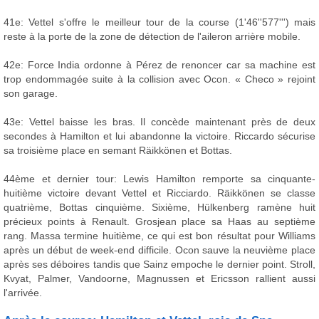
41e: Vettel s'offre le meilleur tour de la course (1'46''577''') mais
reste à la porte de la zone de détection de l'aileron arrière mobile.
42e: Force India ordonne à Pérez de renoncer car sa machine est
trop endommagée suite à la collision avec Ocon. « Checo » rejoint
son garage.
43e: Vettel baisse les bras. Il concède maintenant près de deux
secondes à Hamilton et lui abandonne la victoire. Riccardo sécurise
sa troisième place en semant Räikkönen et Bottas.
44ème et dernier tour: Lewis Hamilton remporte sa cinquante-
huitième victoire devant Vettel et Ricciardo. Räikkönen se classe
quatrième, Bottas cinquième. Sixième, Hülkenberg ramène huit
précieux points à Renault. Grosjean place sa Haas au septième
rang. Massa termine huitième, ce qui est bon résultat pour Williams
après un début de week-end difficile. Ocon sauve la neuvième place
après ses déboires tandis que Sainz empoche le dernier point. Stroll,
Kvyat, Palmer, Vandoorne, Magnussen et Ericsson rallient aussi
l'arrivée.