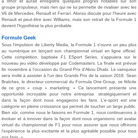
à Ilmor et aurait enregistré quelques progrès notables sur son
groupe propulseur, mais rien qui ne lui permette de rivaliser avec les
V6 de Mercedes, Renault et Ferrari. Alonso discute pour l'heure avec
Renault et peut-être avec Williams, mais son retrait de la Formule 1
devient l'hypothèse la plus probable.
Formule Geek
Sous l'impulsion de Liberty Media, la Formule 1 s'ouvre un peu plus
au numérique en lançant son championnat virtuel en ligne officiel.
Cette compétition, baptisée F1 ESport Series, s'appuiera sur le
nouveau jeu vidéo développé par Codemasters. La finale est prévue
fin novembre à l'occasion du Grand Prix d'Abou Dhabi. Le vainqueur
sera invité à assister à l'un des Grands Prix de la saison 2018. Sean
Bratches, le directeur commercial du Formula One Group, se félicite
de ce gros « coup » marketing: « Ce lancement présente une
opportunité incroyable pour notre entreprise: stratégiquement et
dans la façon dont nous engageons les fans. L'e-sport est une
catégorie en pleine croissance qui permet de toucher un large public.
Bien sûr, comme nous le faisons en Formule 1, nous continuerons à
évoluer et à innover dans la façon dont nous organisons cet avatar
virtuel du championnat de F1 pour nous assurer que nous offrirons
l'expérience la plus excitante et la plus agréable possible pour tous
nos fans. »