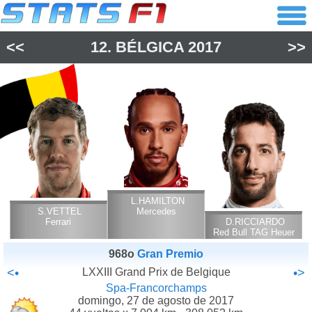
<<
12.
BÉLGICA
2017
>>
L.HAMILTON
S.VETTEL
Mercedes
Ferrari
D.RICCIARDO
Red Bull TAG Heuer
968o
Gran Premio
<•
LXXIII Grand Prix de Belgique
•>
Spa-Francorchamps
domingo, 27 de agosto de 2017