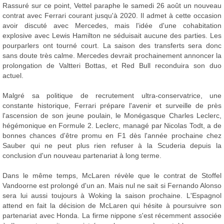
Rassuré sur ce point, Vettel paraphe le samedi 26 août un nouveau
contrat avec Ferrari courant jusqu'à 2020. Il admet à cette occasion
avoir discuté avec Mercedes, mais l'idée d'une cohabitation
explosive avec Lewis Hamilton ne séduisait aucune des parties. Les
pourparlers ont tourné court. La saison des transferts sera donc
sans doute très calme. Mercedes devrait prochainement annoncer la
prolongation de Valtteri Bottas, et Red Bull reconduira son duo
actuel.
Malgré sa politique de recrutement ultra-conservatrice, une
constante historique, Ferrari prépare l'avenir et surveille de près
l'ascension de son jeune poulain, le Monégasque Charles Leclerc,
hégémonique en Formule 2. Leclerc, managé par Nicolas Todt, a de
bonnes chances d'être promu en F1 dès l'année prochaine chez
Sauber qui ne peut plus rien refuser à la Scuderia depuis la
conclusion d'un nouveau partenariat à long terme.
Dans le même temps, McLaren révèle que le contrat de Stoffel
Vandoorne est prolongé d'un an. Mais nul ne sait si Fernando Alonso
sera lui aussi toujours à Woking la saison prochaine. L'Espagnol
attend en fait la décision de McLaren qui hésite à poursuivre son
partenariat avec Honda. La firme nippone s'est récemment associée