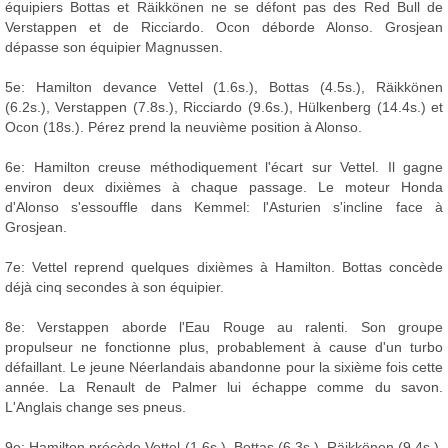
équipiers Bottas et Räikkönen ne se défont pas des Red Bull de
Verstappen et de Ricciardo. Ocon déborde Alonso. Grosjean
dépasse son équipier Magnussen.
5e: Hamilton devance Vettel (1.6s.), Bottas (4.5s.), Räikkönen
(6.2s.), Verstappen (7.8s.), Ricciardo (9.6s.), Hülkenberg (14.4s.) et
Ocon (18s.). Pérez prend la neuvième position à Alonso.
6e: Hamilton creuse méthodiquement l'écart sur Vettel. Il gagne
environ deux dixièmes à chaque passage. Le moteur Honda
d'Alonso s'essouffle dans Kemmel: l'Asturien s'incline face à
Grosjean.
7e: Vettel reprend quelques dixièmes à Hamilton. Bottas concède
déjà cinq secondes à son équipier.
8e: Verstappen aborde l'Eau Rouge au ralenti. Son groupe
propulseur ne fonctionne plus, probablement à cause d'un turbo
défaillant. Le jeune Néerlandais abandonne pour la sixième fois cette
année. La Renault de Palmer lui échappe comme du savon.
L'Anglais change ses pneus.
9e: Hamilton précède Vettel (1.6s.), Bottas (6.3s.), Räikkönen (9.4s.),