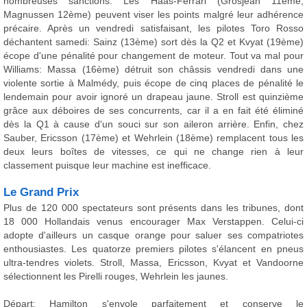
nombreuses sanctions. Les Haas-Ferrari (Grosjean 11ème,
Magnussen 12ème) peuvent viser les points malgré leur adhérence
précaire. Après un vendredi satisfaisant, les pilotes Toro Rosso
déchantent samedi: Sainz (13ème) sort dès la Q2 et Kvyat (19ème)
écope d'une pénalité pour changement de moteur. Tout va mal pour
Williams: Massa (16ème) détruit son châssis vendredi dans une
violente sortie à Malmédy, puis écope de cinq places de pénalité le
lendemain pour avoir ignoré un drapeau jaune. Stroll est quinzième
grâce aux déboires de ses concurrents, car il a en fait été éliminé
dès la Q1 à cause d'un souci sur son aileron arrière. Enfin, chez
Sauber, Ericsson (17ème) et Wehrlein (18ème) remplacent tous les
deux leurs boîtes de vitesses, ce qui ne change rien à leur
classement puisque leur machine est inefficace.
Le Grand Prix
Plus de 120 000 spectateurs sont présents dans les tribunes, dont
18 000 Hollandais venus encourager Max Verstappen. Celui-ci
adopte d'ailleurs un casque orange pour saluer ses compatriotes
enthousiastes. Les quatorze premiers pilotes s'élancent en pneus
ultra-tendres violets. Stroll, Massa, Ericsson, Kvyat et Vandoorne
sélectionnent les Pirelli rouges, Wehrlein les jaunes.
Départ: Hamilton s'envole parfaitement et conserve le