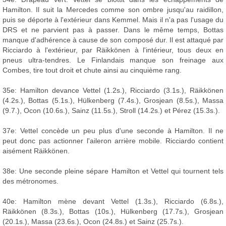
Hamilton. Il suit la Mercedes comme son ombre jusqu'au raidillon,
puis se déporte à l'extérieur dans Kemmel. Mais il n'a pas l'usage du
DRS et ne parvient pas à passer. Dans le même temps, Bottas
manque d'adhérence à cause de son composé dur. Il est attaqué par
Ricciardo à l'extérieur, par Räikkönen à l'intérieur, tous deux en
pneus ultra-tendres. Le Finlandais manque son freinage aux
Combes, tire tout droit et chute ainsi au cinquième rang.
35e: Hamilton devance Vettel (1.2s.), Ricciardo (3.1s.), Räikkönen
(4.2s.), Bottas (5.1s.), Hülkenberg (7.4s.), Grosjean (8.5s.), Massa
(9.7.), Ocon (10.6s.), Sainz (11.5s.), Stroll (14.2s.) et Pérez (15.3s.).
37e: Vettel concède un peu plus d'une seconde à Hamilton. Il ne
peut donc pas actionner l'aileron arrière mobile. Ricciardo contient
aisément Räikkönen.
38e: Une seconde pleine sépare Hamilton et Vettel qui tournent tels
des métronomes.
40e: Hamilton mène devant Vettel (1.3s.), Ricciardo (6.8s.),
Räikkönen (8.3s.), Bottas (10s.), Hülkenberg (17.7s.), Grosjean
(20.1s.), Massa (23.6s.), Ocon (24.8s.) et Sainz (25.7s.).