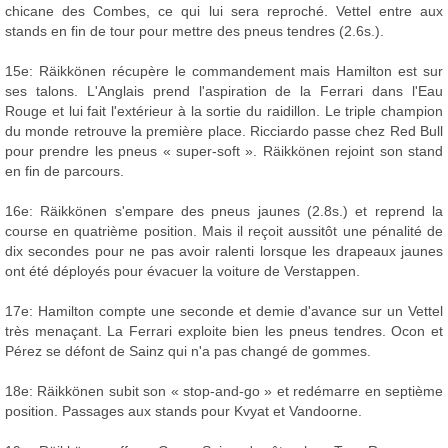
chicane des Combes, ce qui lui sera reproché. Vettel entre aux
stands en fin de tour pour mettre des pneus tendres (2.6s.).
15e: Räikkönen récupère le commandement mais Hamilton est sur
ses talons. L'Anglais prend l'aspiration de la Ferrari dans l'Eau
Rouge et lui fait l'extérieur à la sortie du raidillon. Le triple champion
du monde retrouve la première place. Ricciardo passe chez Red Bull
pour prendre les pneus « super-soft ». Räikkönen rejoint son stand
en fin de parcours.
16e: Räikkönen s'empare des pneus jaunes (2.8s.) et reprend la
course en quatrième position. Mais il reçoit aussitôt une pénalité de
dix secondes pour ne pas avoir ralenti lorsque les drapeaux jaunes
ont été déployés pour évacuer la voiture de Verstappen.
17e: Hamilton compte une seconde et demie d'avance sur un Vettel
très menaçant. La Ferrari exploite bien les pneus tendres. Ocon et
Pérez se défont de Sainz qui n'a pas changé de gommes.
18e: Räikkönen subit son « stop-and-go » et redémarre en septième
position. Passages aux stands pour Kvyat et Vandoorne.