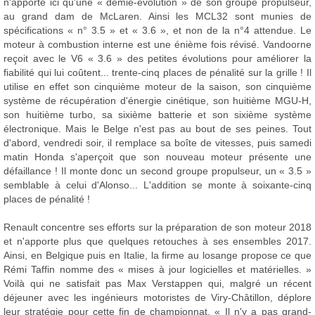
n'apporte ici qu'une « demie-évolution » de son groupe propulseur,
au grand dam de McLaren. Ainsi les MCL32 sont munies de
spécifications « n° 3.5 » et « 3.6 », et non de la n°4 attendue. Le
moteur à combustion interne est une énième fois révisé. Vandoorne
reçoit avec le V6 « 3.6 » des petites évolutions pour améliorer la
fiabilité qui lui coûtent... trente-cinq places de pénalité sur la grille ! Il
utilise en effet son cinquième moteur de la saison, son cinquième
système de récupération d'énergie cinétique, son huitième MGU-H,
son huitième turbo, sa sixième batterie et son sixième système
électronique. Mais le Belge n'est pas au bout de ses peines. Tout
d'abord, vendredi soir, il remplace sa boîte de vitesses, puis samedi
matin Honda s'aperçoit que son nouveau moteur présente une
défaillance ! Il monte donc un second groupe propulseur, un « 3.5 »
semblable à celui d'Alonso... L'addition se monte à soixante-cinq
places de pénalité !
Renault concentre ses efforts sur la préparation de son moteur 2018
et n'apporte plus que quelques retouches à ses ensembles 2017.
Ainsi, en Belgique puis en Italie, la firme au losange propose ce que
Rémi Taffin nomme des « mises à jour logicielles et matérielles. »
Voilà qui ne satisfait pas Max Verstappen qui, malgré un récent
déjeuner avec les ingénieurs motoristes de Viry-Châtillon, déplore
leur stratégie pour cette fin de championnat. « Il n'y a pas grand-