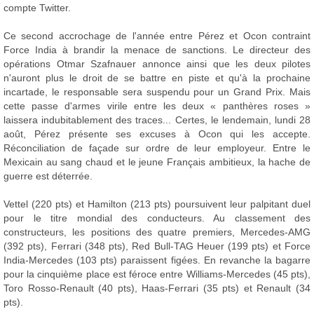
compte Twitter.
Ce second accrochage de l'année entre Pérez et Ocon contraint
Force India à brandir la menace de sanctions. Le directeur des
opérations Otmar Szafnauer annonce ainsi que les deux pilotes
n'auront plus le droit de se battre en piste et qu'à la prochaine
incartade, le responsable sera suspendu pour un Grand Prix. Mais
cette passe d'armes virile entre les deux « panthères roses »
laissera indubitablement des traces... Certes, le lendemain, lundi 28
août, Pérez présente ses excuses à Ocon qui les accepte.
Réconciliation de façade sur ordre de leur employeur. Entre le
Mexicain au sang chaud et le jeune Français ambitieux, la hache de
guerre est déterrée.
Vettel (220 pts) et Hamilton (213 pts) poursuivent leur palpitant duel
pour le titre mondial des conducteurs. Au classement des
constructeurs, les positions des quatre premiers, Mercedes-AMG
(392 pts), Ferrari (348 pts), Red Bull-TAG Heuer (199 pts) et Force
India-Mercedes (103 pts) paraissent figées. En revanche la bagarre
pour la cinquième place est féroce entre Williams-Mercedes (45 pts),
Toro Rosso-Renault (40 pts), Haas-Ferrari (35 pts) et Renault (34
pts).