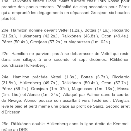
19e: Räikkönen efface Ocon. Sainz s'arrête chez Toro Rosso pour
prendre des pneus tendres. Pénalité de cinq secondes pour Pérez
qui a emprunté les dégagements en dépassant Grosjean six boucles
plus tôt.
20e: Hamilton domine devant Vettel (1.2s.), Bottas (7.1s.), Ricciardo
(21.5s.), Hülkenberg (42.2s.), Räikkönen (46.8s.), Ocon (49.4s.),
Pérez (50.4s.), Grosjean (57.2s.) et Magnussen (1m. 02s.).
22e: Hamilton ne parvient pas à se débarrasser de Vettel qui reste
dans son sillage, à une seconde et sept dixièmes. Räikkönen
pourchasse Hülkenberg.
24e: Hamilton précède Vettel (1.3s.), Bottas (6.7s.), Ricciardo
(21.8s.), Hülkenberg (49.7s.), Räikkönen (50.4s.), Ocon (57.7s.),
Pérez (59.2s.), Grosjean (1m. 07s.), Magnussen (1m. 13s.), Massa
(1m. 15s.) et Alonso (1m. 24s.). Attaqué par Palmer dans la courbe
de Rivage, Alonso pousse son assaillant vers l'extérieur. L'Anglais
lève le pied et perd même une place au profit de Sainz. Second arrêt
d'Ericsson.
25e: Räikkönen double Hülkenberg dans la ligne droite de Kemmel,
grâce au DRS.