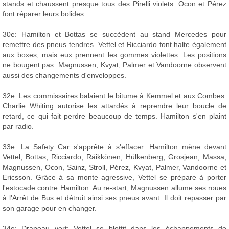
stands et chaussent presque tous des Pirelli violets. Ocon et Pérez
font réparer leurs bolides.
30e: Hamilton et Bottas se succèdent au stand Mercedes pour
remettre des pneus tendres. Vettel et Ricciardo font halte également
aux boxes, mais eux prennent les gommes violettes. Les positions
ne bougent pas. Magnussen, Kvyat, Palmer et Vandoorne observent
aussi des changements d'enveloppes.
32e: Les commissaires balaient le bitume à Kemmel et aux Combes.
Charlie Whiting autorise les attardés à reprendre leur boucle de
retard, ce qui fait perdre beaucoup de temps. Hamilton s'en plaint
par radio.
33e: La Safety Car s'apprête à s'effacer. Hamilton mène devant
Vettel, Bottas, Ricciardo, Räikkönen, Hülkenberg, Grosjean, Massa,
Magnussen, Ocon, Sainz, Stroll, Pérez, Kvyat, Palmer, Vandoorne et
Ericsson. Grâce à sa monte agressive, Vettel se prépare à porter
l'estocade contre Hamilton. Au re-start, Magnussen allume ses roues
à l'Arrêt de Bus et détruit ainsi ses pneus avant. Il doit repasser par
son garage pour en changer.
34e: Drapeau vert: Vettel se blottit dans les échappements de