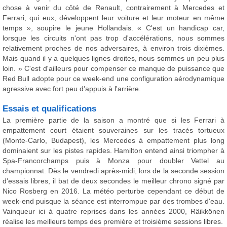
chose à venir du côté de Renault, contrairement à Mercedes et
Ferrari, qui eux, développent leur voiture et leur moteur en même
temps », soupire le jeune Hollandais. « C'est un handicap car,
lorsque les circuits n'ont pas trop d'accélérations, nous sommes
relativement proches de nos adversaires, à environ trois dixièmes.
Mais quand il y a quelques lignes droites, nous sommes un peu plus
loin. » C'est d'ailleurs pour compenser ce manque de puissance que
Red Bull adopte pour ce week-end une configuration aérodynamique
agressive avec fort peu d'appuis à l'arrière.
Essais et qualifications
La première partie de la saison a montré que si les Ferrari à
empattement court étaient souveraines sur les tracés tortueux
(Monte-Carlo, Budapest), les Mercedes à empattement plus long
dominaient sur les pistes rapides. Hamilton entend ainsi triompher à
Spa-Francorchamps puis à Monza pour doubler Vettel au
championnat. Dès le vendredi après-midi, lors de la seconde session
d'essais libres, il bat de deux secondes le meilleur chrono signé par
Nico Rosberg en 2016. La météo perturbe cependant ce début de
week-end puisque la séance est interrompue par des trombes d'eau.
Vainqueur ici à quatre reprises dans les années 2000, Räikkönen
réalise les meilleurs temps des première et troisième sessions libres.