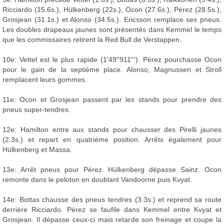
Ricciardo (15.6s.), Hülkenberg (22s.), Ocon (27.6s.), Pérez (28.5s.),
Grosjean (31.1s.) et Alonso (34.5s.). Ericsson remplace ses pneus.
Les doubles drapeaux jaunes sont présentés dans Kemmel le temps
que les commissaires retirent la Red Bull de Verstappen.
10e: Vettel est le plus rapide (1'49''911'''). Pérez pourchasse Ocon
pour le gain de la septième place. Alonso, Magnussen et Stroll
remplacent leurs gommes.
11e: Ocon et Grosjean passent par les stands pour prendre des
pneus super-tendres.
12e: Hamilton entre aux stands pour chausser des Pirelli jaunes
(2.3s.) et repart en quatrième position. Arrêts également pour
Hülkenberg et Massa.
13e: Arrêt pneus pour Pérez. Hülkenberg dépasse Sainz. Ocon
remonte dans le peloton en doublant Vandoorne puis Kvyat.
14e: Bottas chausse des pneus tendres (3.3s.) et reprend sa route
derrière Ricciardo. Pérez se faufile dans Kemmel entre Kvyat et
Grosjean. Il dépasse ceux-ci mais retarde son freinage et coupe la