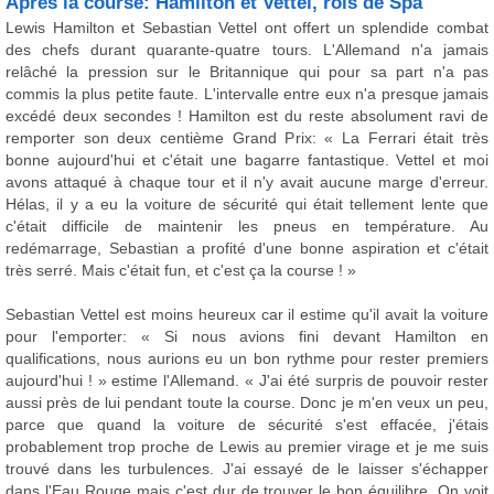
Après la course: Hamilton et Vettel, rois de Spa
Lewis Hamilton et Sebastian Vettel ont offert un splendide combat
des chefs durant quarante-quatre tours. L'Allemand n'a jamais
relâché la pression sur le Britannique qui pour sa part n'a pas
commis la plus petite faute. L'intervalle entre eux n'a presque jamais
excédé deux secondes ! Hamilton est du reste absolument ravi de
remporter son deux centième Grand Prix: « La Ferrari était très
bonne aujourd'hui et c'était une bagarre fantastique. Vettel et moi
avons attaqué à chaque tour et il n'y avait aucune marge d'erreur.
Hélas, il y a eu la voiture de sécurité qui était tellement lente que
c'était difficile de maintenir les pneus en température. Au
redémarrage, Sebastian a profité d'une bonne aspiration et c'était
très serré. Mais c'était fun, et c'est ça la course ! »
Sebastian Vettel est moins heureux car il estime qu'il avait la voiture
pour l'emporter: « Si nous avions fini devant Hamilton en
qualifications, nous aurions eu un bon rythme pour rester premiers
aujourd'hui ! » estime l'Allemand. « J'ai été surpris de pouvoir rester
aussi près de lui pendant toute la course. Donc je m'en veux un peu,
parce que quand la voiture de sécurité s'est effacée, j'étais
probablement trop proche de Lewis au premier virage et je me suis
trouvé dans les turbulences. J'ai essayé de le laisser s'échapper
dans l'Eau Rouge mais c'est dur de trouver le bon équilibre. On voit