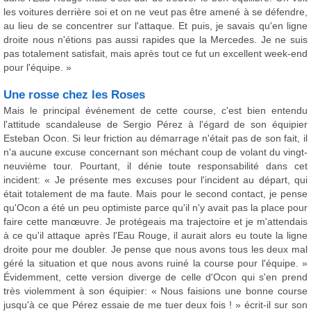
les voitures derrière soi et on ne veut pas être amené à se défendre,
au lieu de se concentrer sur l'attaque. Et puis, je savais qu'en ligne
droite nous n'étions pas aussi rapides que la Mercedes. Je ne suis
pas totalement satisfait, mais après tout ce fut un excellent week-end
pour l'équipe. »
Une rosse chez les Roses
Mais le principal événement de cette course, c'est bien entendu
l'attitude scandaleuse de Sergio Pérez à l'égard de son équipier
Esteban Ocon. Si leur friction au démarrage n'était pas de son fait, il
n'a aucune excuse concernant son méchant coup de volant du vingt-
neuvième tour. Pourtant, il dénie toute responsabilité dans cet
incident: « Je présente mes excuses pour l'incident au départ, qui
était totalement de ma faute. Mais pour le second contact, je pense
qu'Ocon a été un peu optimiste parce qu'il n'y avait pas la place pour
faire cette manœuvre. Je protégeais ma trajectoire et je m'attendais
à ce qu'il attaque après l'Eau Rouge, il aurait alors eu toute la ligne
droite pour me doubler. Je pense que nous avons tous les deux mal
géré la situation et que nous avons ruiné la course pour l'équipe. »
Évidemment, cette version diverge de celle d'Ocon qui s'en prend
très violemment à son équipier: « Nous faisions une bonne course
jusqu'à ce que Pérez essaie de me tuer deux fois ! » écrit-il sur son