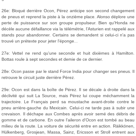
26e: Bloqué derrière Ocon, Pérez anticipe son second changement
de pneus et reprend la piste à la onzième place. Alonso déplore une
perte de puissance sur son groupe propulseur. Bien qu'Honda ne
décèle aucune défaillance via la télémétrie, l'Asturien est rappelé aux
stands pour abandonner. Certains se demandent si celui-ci n'a pas
trouvé un prétexte pour jeter l'éponge...
27e: Vettel ne rend qu'une seconde et huit dixièmes à Hamilton.
Bottas roule à sept secondes et demie de ce dernier.
28e: Ocon passe par le stand Force India pour changer ses pneus. Il
retrouve le circuit juste derrière Pérez.
29e: Ocon est dans la boîte de Pérez. Il se décale à droite dans la
déclivité qui suit La Source, mais Pérez lui coupe méchamment la
trajectoire. Le Français perd sa moustache avant-droite contre le
pneu arrière-gauche du Mexicain. Celui-ci ne tarde pas à subir une
crevaison. Il déchape aux Combes après avoir semé des débris de
gomme et de carbone. En outre l'aileron d'Ocon est tombé au beau
milieu de la route. La voiture de sécurité entre en action. Räikkönen,
Hülkenberg, Grosjean, Massa, Sainz, Ericsson et Stroll entrent aux