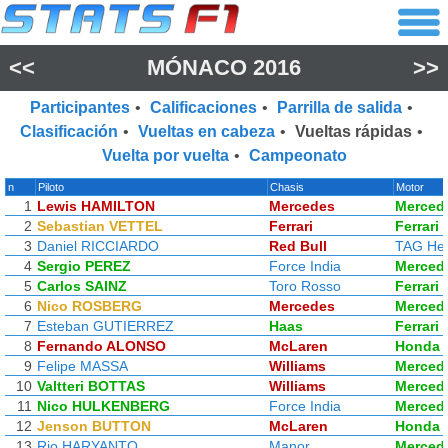
<<
MÓNACO 2016
>>
Participantes
•
Calificaciones
•
Parrilla de salida
•
Clasificación
•
Vueltas en cabeza
•
Vueltas rápidas
•
Vuelta por vuelta
•
Campeonato
n
Piloto
Chasis
Motor
1
Lewis HAMILTON
Mercedes
Merced
2
Sebastian VETTEL
Ferrari
Ferrari
3
Daniel RICCIARDO
Red Bull
TAG He
4
Sergio PEREZ
Force India
Merced
5
Carlos SAINZ
Toro Rosso
Ferrari
6
Nico ROSBERG
Mercedes
Merced
7
Esteban GUTIERREZ
Haas
Ferrari
8
Fernando ALONSO
McLaren
Honda
9
Felipe MASSA
Williams
Merced
10
Valtteri BOTTAS
Williams
Merced
11
Nico HULKENBERG
Force India
Merced
12
Jenson BUTTON
McLaren
Honda
13
Rio HARYANTO
Manor
Merced