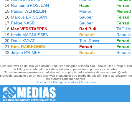
14
Romain GROSJEAN
Haas
Ferrari
15
Pascal WEHRLEIN
Manor
Merced
16
Marcus ERICSSON
Sauber
Ferrari
17
Felipe NASR
Sauber
Ferrari
18
Max VERSTAPPEN
Red Bull
TAG He
19
Kevin MAGNUSSEN
Renault
Renault
20
Daniil KVYAT
Toro Rosso
Ferrari
21
Kimi RAIKKONEN
Ferrari
Ferrari
22
Jolyon PALMER
Renault
Renault
Este sitio web es un sitio web amateur. No tiene ninguna relación con Formula One Group ni con
la FIA, y su contenido no está aprobado ni patrocinado por estas entidades.
Todos los textos presentes en el sitio web son propiedad exclusiva de sus autores. Queda
prohibido cualquier uso en otro sitio web o cualquier otro medio de difusión sin la autorización de
los autores correspondientes.
Acerca de / Configurar cookies
|
Audiencias