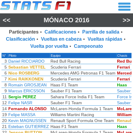
<<
MÓNACO 2016
>>
Participantes
•
Calificaciones
•
Parrilla de salida
•
Clasificación
•
Vueltas en cabeza
•
Vueltas rápidas
•
Vuelta por vuelta
•
Campeonato
N°
Piloto
Equipo
Chasis
3
Daniel RICCIARDO
Red Bull Racing
Red Bul
5
Sebastian VETTEL
Scuderia Ferrari
Ferrari
6
Nico ROSBERG
Mercedes AMG Petronas F1 Team
Merced
7
Kimi RAIKKONEN
Scuderia Ferrari
Ferrari
8
Romain GROSJEAN
Haas F1 Team
Haas
9
Marcus ERICSSON
Sauber F1 Team
Sauber
11
Sergio PEREZ
Sahara Force India F1 Team
Force In
12
Felipe NASR
Sauber F1 Team
Sauber
14
Fernando ALONSO
McLaren-Honda Formula 1 Team
McLare
19
Felipe MASSA
Williams Martini Racing
William
20
Kevin MAGNUSSEN
Renault Sport Formula One Team
Renault
21
Esteban GUTIERREZ
Haas F1 Team
Haas
22
Jenson BUTTON
McLaren-Honda Formula 1 Team
McLare