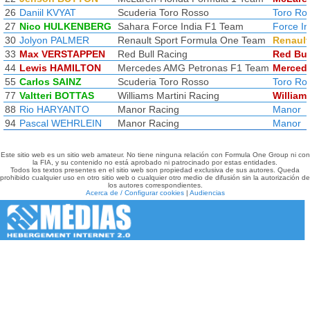
26
Daniil KVYAT
Scuderia Toro Rosso
Toro Ro
27
Nico HULKENBERG
Sahara Force India F1 Team
Force In
30
Jolyon PALMER
Renault Sport Formula One Team
Renault
33
Max VERSTAPPEN
Red Bull Racing
Red Bul
44
Lewis HAMILTON
Mercedes AMG Petronas F1 Team
Merced
55
Carlos SAINZ
Scuderia Toro Rosso
Toro Ro
77
Valtteri BOTTAS
Williams Martini Racing
William
88
Rio HARYANTO
Manor Racing
Manor
94
Pascal WEHRLEIN
Manor Racing
Manor
Este sitio web es un sitio web amateur. No tiene ninguna relación con Formula One Group ni con
la FIA, y su contenido no está aprobado ni patrocinado por estas entidades.
Todos los textos presentes en el sitio web son propiedad exclusiva de sus autores. Queda
prohibido cualquier uso en otro sitio web o cualquier otro medio de difusión sin la autorización de
los autores correspondientes.
Acerca de / Configurar cookies
|
Audiencias