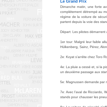
Le Grand Prix
Dimanche matin, une forte ave
complétement détrempé au mome
régime de la voiture de sécur
partent depuis la voie des stan
Départ: Les pilotes démarrent au
1er tour: Malgré leur faible a
Hülkenberg, Sainz, Pérez, Alons
2e: Kvyat s'arrête chez Toro R
4e: La pluie a cessé et, si la
un deuxième passage aux stand
5e: Magnussen demande par radi
7e: Avec l'aval de Ricciardo, 
stands pour chausser les pneus