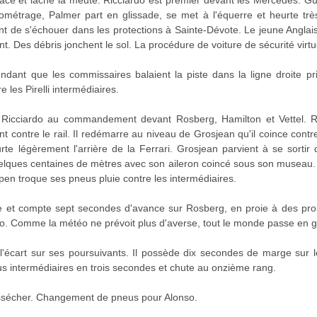
fface et lâche la meute. Ricciardo est premier devant les Mercedes. 
ométrage, Palmer part en glissade, se met à l'équerre et heurte très
ant de s'échouer dans les protections à Sainte-Dévote. Le jeune Angl
. Des débris jonchent le sol. La procédure de voiture de sécurité virtue
endant que les commissaires balaient la piste dans la ligne droite pr
 les Pirelli intermédiaires.
Ricciardo au commandement devant Rosberg, Hamilton et Vettel. Rä
t contre le rail. Il redémarre au niveau de Grosjean qu'il coince contre 
rte légèrement l'arrière de la Ferrari. Grosjean parvient à se sorti
lques centaines de mètres avec son aileron coincé sous son museau. I
pen troque ses pneus pluie contre les intermédiaires.
te et compte sept secondes d'avance sur Rosberg, en proie à des pro
to. Comme la météo ne prévoit plus d'averse, tout le monde passe en 
 l'écart sur ses poursuivants. Il possède dix secondes de marge sur
s intermédiaires en trois secondes et chute au onzième rang.
ssécher. Changement de pneus pour Alonso.