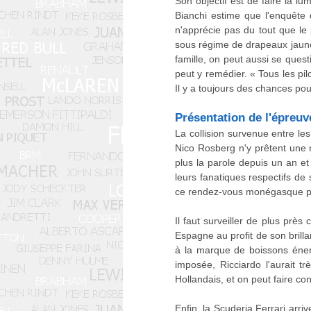
Son objectif est de faire la l
Bianchi estime que l'enquête d
n'apprécie pas du tout que le 
sous régime de drapeaux jaunes
famille, on peut aussi se questi
peut y remédier. « Tous les pil
Il y a toujours des chances pou
Présentation de l'épreuv
La collision survenue entre l
Nico Rosberg n'y prêtent une r
plus la parole depuis un an et
leurs fanatiques respectifs de
ce rendez-vous monégasque puis
Il faut surveiller de plus près
Espagne au profit de son brilla
à la marque de boissons énergé
imposée, Ricciardo l'aurait t
Hollandais, et on peut faire con
Enfin, la Scuderia Ferrari ar