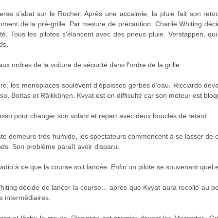
rse s'abat sur le Rocher. Après une accalmie, la pluie fait son retou
nt de la pré-grille. Par mesure de précaution, Charlie Whiting déci
ité. Tous les pilotes s'élancent avec des pneus pluie. Verstappen, qu
ds.
x ordres de la voiture de sécurité dans l'ordre de la grille.
llure, les monoplaces soulèvent d'épaisses gerbes d'eau. Ricciardo dev
o, Bottas et Räikkönen. Kvyat est en difficulté car son moteur est blo
osso pour changer son volant et repart avec deux boucles de retard.
 piste demeure très humide, les spectateurs commencent à se lasser de 
s. Son problème paraît avoir disparu.
o à ce que la course soit lancée. Enfin un pilote se souvenant quel es
Whiting décide de lancer la course... après que Kvyat aura recollé au
 intermédiaires.