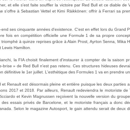
her, et elle s'est faite souffler la victoire par Red Bull et ce diable 
e s'offre à Sebastian Vettel et Kimi Räikkönen: offrir à Ferrari sa pr
-end ses cinquante années d'existence. C'est en effet lors du Grand
re fois en compétition officielle une Formule 1 de sa propre concep
 triomphé à quinze reprises grâce à Alain Prost, Ayrton Senna, Mika 
 Lewis Hamilton.
nchi, la FIA choisit finalement d'instaurer à compter de la saison p
e-brise » de Red Bull n'est pas retenu. Ces structures hideuses devra
n définitive le 1er juillet. L'esthétique des Formules 1 va en prendre un
ll et Renault est désormais pleine et entière puisque les deux parties
isons 2017 et 2018. Par ailleurs, Renault redeviendra le motoriste de
icciardo et Kevin Magnussen reçoivent la nouvelle version du groupe 
s des essais privés de Barcelone, et le motoriste français a donc dé
nada. Selon le magazine Autosport, le gain attendu serait de deux 