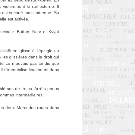
Gutiérrez déborde Räikkönen. En
 violemment le rail externe. Il
ais est secoué mais indemne. Sa
lle est activée.
incipale. Button, Nasr et Kvyat
ikkönen glisse à l'épingle du
les glissières dans le droit qui
r de ce mauvais pas tandis que
l s'immobilise finalement dans
blèmes de freins. Arrêts pneus
gommes intermédiaires.
 les deux Mercedes roues dans