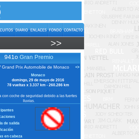
>>
941o
Gran Premio
 Grand Prix Automobile de Monaco
•>
Monaco
domingo, 29 de mayo de 2016
78 vueltas x 3.337 km - 260.286 km
 con coche de seguridad debido a las fuertes
lluvias.
cipantes
icaciones
la de salida
ficación
as en cabeza