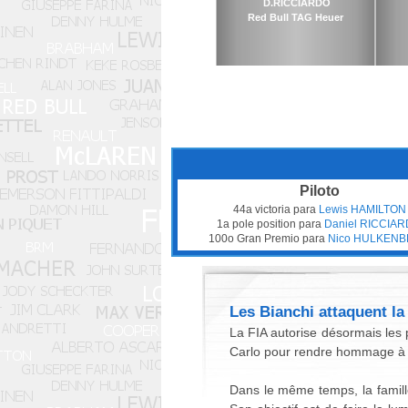
D.RICCIARDO
Red Bull TAG Heuer
Piloto
44a victoria para
Lewis HAMILTON
1a pole position para
Daniel RICCIA
100o Gran Premio para
Nico HULKEN
Les Bianchi attaquent la
La FIA autorise désormais les 
Carlo pour rendre hommage à Ju
Dans le même temps, la famille