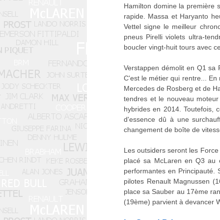
Hamilton domine la première sé
rapide. Massa et Haryanto heur
Vettel signe le meilleur chro
pneus Pirelli violets ultra-te
boucler vingt-huit tours avec 
Verstappen démolit en Q1 sa Re
C'est le métier qui rentre... E
Mercedes de Rosberg et de Hami
tendres et le nouveau moteur 
hybrides en 2014. Toutefois, 
d'essence dû à une surchauff
changement de boîte de vitesse
Les outsiders seront les Forc
placé sa McLaren en Q3 au c
performantes en Principauté. 
pilotes Renault Magnussen (16
place sa Sauber au 17ème rang
(19ème) parvient à devancer 