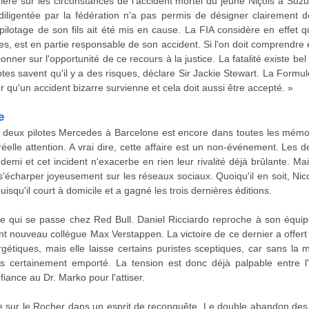
umière sur les circonstances de l'accident mortel du jeune Niçois à Su
iligentée par la fédération n'a pas permis de désigner clairement de
pilotage de son fils ait été mis en cause. La FIA considère en effet qu
, est en partie responsable de son accident. Si l'on doit comprendre e
onner sur l'opportunité de ce recours à la justice. La fatalité existe bel
otes savent qu'il y a des risques, déclare Sir Jackie Stewart. La Formu
r qu'un accident bizarre survienne et cela doit aussi être accepté. »
e
es deux pilotes Mercedes à Barcelone est encore dans toutes les mémoi
éelle attention. A vrai dire, cette affaire est un non-événement. Les 
 demi et cet incident n'exacerbe en rien leur rivalité déjà brûlante. M
 s'écharper joyeusement sur les réseaux sociaux. Quoiqu'il en soit, 
qu'il court à domicile et a gagné les trois dernières éditions.
 ce qui se passe chez Red Bull. Daniel Ricciardo reproche à son équipe
nt nouveau collègue Max Verstappen. La victoire de ce dernier a offert
tiques, mais elle laisse certains puristes sceptiques, car sans la m
rès certainement emporté. La tension est donc déjà palpable entre l'
fiance au Dr. Marko pour l'attiser.
rive sur le Rocher dans un esprit de reconquête. Le double abandon de