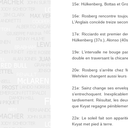
15e: Hülkenberg, Bottas et Gro
16e: Rosberg rencontre toujou
L'Anglais concède treize secon
17e: Ricciardo est premier dev
Hülkenberg (37s.), Alonso (40s
19e: L'intervalle ne bouge pa
double en traversant la chicane,
20e: Rosberg s'arrête chez Me
Wehrlein changent aussi leur
21e: Sainz change ses envelop
s'entrechoquent. Inexplicablem
tardivement. Résultat, les deu
que Kvyat regagne péniblement
22e: Le soleil fait son appari
Kvyat met pied à terre.