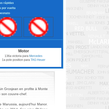
as rápidas
a por vuelta
eonato
Motor
136a victoria para
Mercedes
1a pole position para
TAG Heuer
ain Grosjean en profite à Monte
e son couvre-chef.
ie Marussia, aujourd'hui Manor.