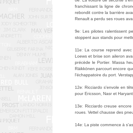
8e: La voiture de sécurité s'e
franchissant la ligne de chron
rebondit contre la barrière av
Renault a perdu ses roues avant
9e: Les pilotes ralentissent p
stoppent aux stands pour mettre
11e: La course reprend avec 
Loews et brise son aileron avan
précède le Portier. Massa heu
Räikkönen parcourt encore que
l'échappatoire du port. Verstap
12e: Ricciardo s'envole en tê
pour Ericsson, Nasr et Haryan
13e: Ricciardo creuse encore
roues. Vettel chausse des pneu
14e: La piste commence à s'a