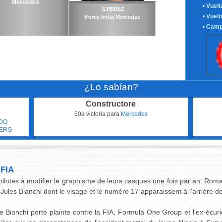
Mercedes
•
Vuelt
S.PEREZ
•
Vuelt
Force India Mercedes
•
Camp
¿Lo sabían?
Constructore
50a victoria para
Mercedes
RDO
BERG
 FIA
pilotes à modifier le graphisme de leurs casques une fois par an. Rom
les Bianchi dont le visage et le numéro 17 apparaissent à l'arrière d
 Bianchi porte plainte contre la FIA, Formula One Group et l'ex-écur