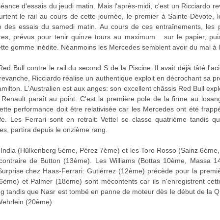
ance d'essais du jeudi matin. Mais l'après-midi, c'est un Ricciardo r
tent le rail au cours de cette journée, le premier à Sainte-Dévote, l
no des essais du samedi matin. Au cours de ces entraînements, les 
ndres, prévus pour tenir quinze tours au maximum... sur le papier, p
cette gomme inédite. Néanmoins les Mercedes semblent avoir du mal à l
d Bull contre le rail du second S de la Piscine. Il avait déjà tâté l'
n revanche, Ricciardo réalise un authentique exploit en décrochant sa p
lton. L'Australien est aux anges: son excellent châssis Red Bull exploi
Renault paraît au point. C'est la première pole de la firme au losang
cette performance doit être relativisée car les Mercedes ont été frap
e. Les Ferrari sont en retrait: Vettel se classe quatrième tandis q
s, partira depuis le onzième rang.
e India (Hülkenberg 5ème, Pérez 7ème) et les Toro Rosso (Sainz 6ème
ontraire de Button (13ème). Les Williams (Bottas 10ème, Massa 14
Surprise chez Haas-Ferrari: Gutiérrez (12ème) précède pour la premi
ème) et Palmer (18ème) sont mécontents car ils n'enregistrent cett
 tandis que Nasr est tombé en panne de moteur dès le début de la Q
Wehrlein (20ème).