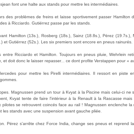
sjean font une halte aux stands pour mettre les intermédiaires.
rs des problèmes de freins et laisse sportivement passer Hamilton 
des à Ricciardo. Gutiérrez passe par les stands.
ant Hamilton (13s.), Rosberg (18s.), Sainz (18.8s.), Pérez (19.7s.), M
.) et Gutiérrez (52s.). Les six premiers sont encore en pneus rainurés.
s entre Ricciardo et Hamilton. Toujours en pneus pluie, Wehrlein reti
 et doit donc le laisser repasser... ce dont profite Verstappen pour « av
rcedes pour mettre les Pirelli intermédiaires. Il ressort en piste e
s gommes.
pes. Magnussen prend un tour à Kvyat à la Piscine mais celui-ci ne se
ent, Kvyat tente de faire l'intérieur à la Renault à la Rascasse mais
x pilotes se retrouvent coincés face au rail ! Magnussen enclenche la 
 les stands avec une suspension avant gauche pliée.
tion. Pérez s'arrête chez Force India, change ses pneus et reprend la