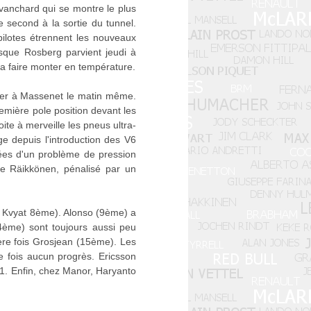
evanchard qui se montre le plus
e second à la sortie du tunnel.
pilotes étrennent les nouveaux
uisque Rosberg parvient jeudi à
a faire monter en température.
acier à Massenet le matin même.
remière pole position devant les
te à merveille les pneus ultra-
e depuis l'introduction des V6
pées d'un problème de pression
ue Räikkönen, pénalisé par un
, Kvyat 8ème). Alonso (9ème) a
ème) sont toujours aussi peu
ère fois Grosjean (15ème). Les
e fois aucun progrès. Ericsson
1. Enfin, chez Manor, Haryanto