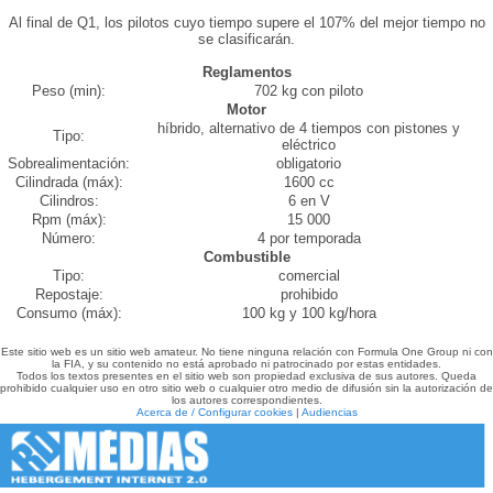
Al final de Q1, los pilotos cuyo tiempo supere el 107% del mejor tiempo no
se clasificarán.
Reglamentos
Peso (min):
702 kg con piloto
Motor
híbrido, alternativo de 4 tiempos con pistones y
Tipo:
eléctrico
Sobrealimentación:
obligatorio
Cilindrada (máx):
1600 cc
Cilindros:
6 en V
Rpm (máx):
15 000
Número:
4 por temporada
Combustible
Tipo:
comercial
Repostaje:
prohibido
Consumo (máx):
100 kg y 100 kg/hora
Este sitio web es un sitio web amateur. No tiene ninguna relación con Formula One Group ni con
la FIA, y su contenido no está aprobado ni patrocinado por estas entidades.
Todos los textos presentes en el sitio web son propiedad exclusiva de sus autores. Queda
prohibido cualquier uso en otro sitio web o cualquier otro medio de difusión sin la autorización de
los autores correspondientes.
Acerca de / Configurar cookies
|
Audiencias