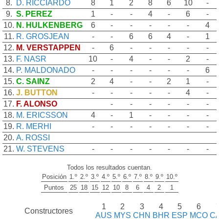
8.
D. RICCIARDO
8
1
2
8
6
10
-
9.
S. PEREZ
1
-
-
4
-
6
-
10.
N. HULKENBERG
6
-
-
-
-
-
4
11.
R. GROSJEAN
-
-
6
6
4
-
1
12.
M. VERSTAPPEN
-
6
-
-
-
-
-
13.
F. NASR
10
-
4
-
-
2
-
14.
P. MALDONADO
-
-
-
-
-
-
6
15.
C. SAINZ
2
4
-
-
2
1
-
16.
J. BUTTON
-
-
-
-
-
4
-
17.
F. ALONSO
-
-
-
-
-
-
18.
M. ERICSSON
4
-
1
-
-
-
-
19.
R. MERHI
-
-
-
-
-
-
-
20.
A. ROSSI
21.
W. STEVENS
-
-
-
-
-
-
-
Todos los resultados cuentan.
Posición
1.º
2.º
3.º
4.º
5.º
6.º
7.º
8.º
9.º
10.º
Puntos
25
18
15
12
10
8
6
4
2
1
1
2
3
4
5
6
Constructores
AUS
MYS
CHN
BHR
ESP
MCO
C