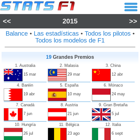
<<
2015
>>
Balance
•
Las estadísticas
•
Todos los pilotos
•
Todos los modelos de F1
19
Grandes Premios
1. Australia
2. Malasia
3. China
15 mar
29 mar
12 abr
4. Baréin
5. España
6. Mónaco
19 abr
10 may
24 may
7. Canadá
8. Austria
9. Gran Bretaña
7 jun
21 jun
5 jul
10. Hungría
11. Bélgica
12. Italia
26 jul
23 ago
6 sept