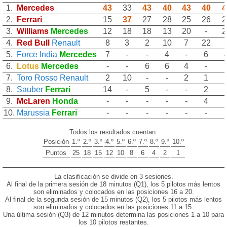
1.
Mercedes
43
33
43
40
43
40
4
2.
Ferrari
15
37
27
28
25
26
2
3.
Williams
Mercedes
12
18
18
13
20
-
2
4.
Red Bull
Renault
8
3
2
10
7
22
5.
Force India
Mercedes
7
-
-
4
-
6
6.
Lotus
Mercedes
-
-
6
6
4
-
7.
Toro Rosso
Renault
2
10
-
-
2
1
8.
Sauber
Ferrari
14
-
5
-
-
2
9.
McLaren
Honda
-
-
-
-
-
4
10.
Marussia
Ferrari
-
-
-
-
-
-
Todos los resultados cuentan.
Posición
1.º
2.º
3.º
4.º
5.º
6.º
7.º
8.º
9.º
10.º
Puntos
25
18
15
12
10
8
6
4
2
1
La clasificación se divide en 3 sesiones.
Al final de la primera sesión de 18 minutos (Q1), los 5 pilotos más lentos
son eliminados y colocados en las posiciones 16 a 20.
Al final de la segunda sesión de 15 minutos (Q2), los 5 pilotos más lentos
son eliminados y colocados en las posiciones 11 a 15.
Una última sesión (Q3) de 12 minutos determina las posiciones 1 a 10 para
los 10 pilotos restantes.