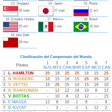
13. Singapur
14. Japón
15. Rusia
20 sept
27 sept
11 oct
16. Estados Unidos
17. México
18. Brasil
25 oct
1 nov
15 nov
19. Abu Dabi
29 nov
Clasificación del Campeonato del Mundo
1
2
3
4
5
6
7
Pilotos
AUS
MYS
CHN
BHR
ESP
MCO
CAN
1.
L. HAMILTON
25
18
25
25
18
15
25
2.
N. ROSBERG
18
15
18
15
25
25
18
3.
S. VETTEL
15
25
15
10
15
18
10
4.
K. RAIKKONEN
-
12
12
18
10
8
12
5.
V. BOTTAS
-
10
8
12
12
-
15
6.
F. MASSA
12
8
10
1
8
-
8
7.
D. KVYAT
-
2
-
2
1
12
2