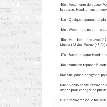
40e : Vettel tente de passer 
la course. Hamilton est le nou
41e : Quelques gouttes de pl
42e : Webber passe par les sta
45e : Hamilton mène avec 0.7s
Massa (43.8s), Petrov (46.0s) 
47e : Button attaque Hamilton 
48e : Hamilton repasse Button 
50e Sutil passe Kobayashi pour
54e : Alonso passe Petrov pour
stands pour changer de pneus
57e : Petrov réalise le meilleur