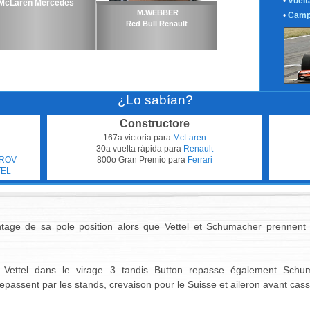
•
Vuelt
McLaren Mercedes
M.WEBBER
•
Camp
Red Bull Renault
¿Lo sabían?
Constructore
167a victoria para
McLaren
30a vuelta rápida para
Renault
TROV
800o Gran Premio para
Ferrari
TEL
tage de sa pole position alors que Vettel et Schumacher prennent 
e Vettel dans le virage 3 tandis Button repasse également Schu
repassent par les stands, crevaison pour le Suisse et aileron avant cas