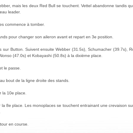
Webber, mais les deux Red Bull se touchent. Vettel abandonne tandis q
veau leader.
uies commence à tomber.
nds pour changer son aileron avant et repart en 3e position.
 sur Button. Suivent ensuite Webber (31.5s), Schumacher (39.7s), Ro
Alonso (47.0s) et Kobayashi (50.8s) à la dixième place.
et le passe.
au bout de la ligne droite des stands.
 la 10e place.
 la 8e place. Les monoplaces se touchent entrainant une crevaison sur
.
 tour en course.