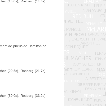
her (13.0s), Rosberg (14.6s),
gement de pneus de Hamilton ne
her (20.5s), Rosberg (21.7s),
her (30.0s), Rosberg (33.2s),