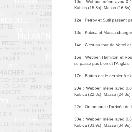
10e : Webber mène avec 0.4s 
Kubica (15.3s), Massa (16.5s), 
12e : Petrov et Sutil passent p
13e : Kubica et Massa change
14e : C'est au tour de Vettel 
15e : Webber, Hamilton et Ros
se passe pas bien et l'Anglais r
17e : Button est le dernier à s
20e : Webber mène avec 0.8s 
Kubica (22.8s), Massa (24.3s), 
22e : On annonce l'arrivée de 
30e : Webber mène avec 0.6s 
Kubica (33.9s), Massa (34.9s), 