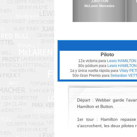
J.BUTTON
McLaren Mercedes
Piloto
12a victoria para
Lewis HAMILTON
30o pódium para
Lewis HAMILTON
1a y única vuelta rápida para
Vitaly PE
50o Gran Premio para
Sebastian VET
Départ : Webber garde l'avan
Hamilton et Button.
1er tour : Hamilton repass
s'accrochent, les deux pilotes 