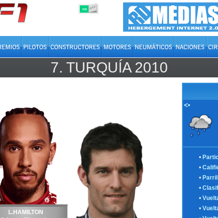
OFF
ON
7.
TURQUÍA
2010
<•
•
Parti
•
Calif
•
Parril
•
Clasi
•
Vuelt
•
Vuelt
L.HAMILTON