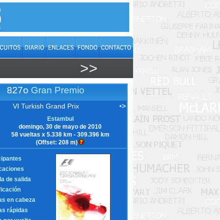
>>
827o
Gran Premio
VI Turkish Grand Prix
•>
Estambul
domingo, 30 de mayo de 2010
58 vueltas x 5.338 km - 309.396 km
(Offset: 208 m)
cipantes
icaciones
la de salida
ficación
as en cabeza
as rápidas