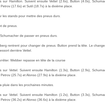
sur Hamilton. Suivent ensuite Vettel (2.6s), Button (4.0s), Schumac
Petrov (17.6s) et Sutil (18.7s) à la dixième place.
ar les stands pour mettre des pneus durs.
nt de pneus.
et Schumacher de passer en pneus durs.
berg rentrent pour changer de pneus. Button prend la tête. Le chan
essort derrière Vettel.
'arrêter. Webber repasse en tête de la course
sur Vettel. Suivent ensuite Hamilton (1.3s), Button (2.9s), Schumac
Petrov (25.7s) et Alonso (27.9s) à la dixième place.
la pluie dans les prochaines minutes.
sur Vettel. Suivent ensuite Hamilton (1.2s), Button (3.3s), Schumac
Petrov (36.2s) et Alonso (36.6s) à la dixième place.