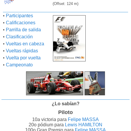
(Offset: 124 m)
•
Participantes
•
Calificaciones
•
Parrilla de salida
•
Clasificación
•
Vueltas en cabeza
•
Vueltas rápidas
•
Vuelta por vuelta
•
Campeonato
¿Lo sabían?
Piloto
10a victoria para
Felipe MASSA
20o pódium para
Lewis HAMILTON
100o Gran Premio para
Felipe MASSA