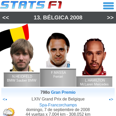
<<
13.
BÉLGICA
2008
>>
F.MASSA
N.HEIDFELD
Ferrari
BMW Sauber BMW
L.HAMILTON
McLaren Mercedes
798o
Gran Premio
<•
LXIV Grand Prix de Belgique
•>
Spa-Francorchamps
domingo, 7 de septiembre de 2008
44 vueltas x 7.004 km - 308.052 km