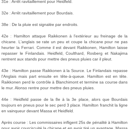
31e : Arrêt ravitaillement pour Heidfeld.
32e : Arrêt ravitaillement pour Bourdais.
38e : De la pluie est signalée par endroits.
42e : Hamilton attaque Raikkonen à l'extérieur au freinage de la
chicane. L'anglais se rate un peu et coupe la chicane pour ne pas
heurter la Ferrari. Comme il est devant Raikkonen, Hamilton laisse
repasser le Finlandais. Heidfeld, Coulthard, Rosberg et Nakajima
rentrent aux stands pour mettre des pneus pluies car il pleut.
43e : Hamilton passe Raikkonen à la Source. Le Finlandais repasse
l'Anglais mais part ensuite en tête-à-queue. Hamilton est en tête.
Raikkonen perd le contrôle à Blanchimont et termine sa course dans
le mur. Alonso rentre pour mettre des pneus pluies.
44e : Heidfeld passe de la 8e à la 3e place, alors que Bourdais
toujours en pneus pour le sec perd 3 place. Hamilton franchit la ligne
en vainqueur devant Massa et Heidfeld.
Après course : Les commissaires infligent 25s de pénalité à Hamilton
pour avoir courcircuité la chicane et en avoir tiré un avantage. Massa