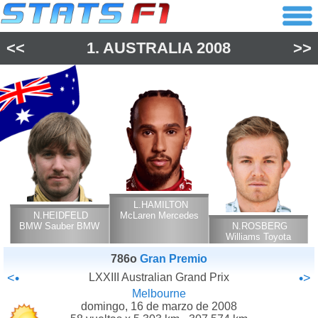
<<
1.
AUSTRALIA
2008
>>
L.HAMILTON
N.HEIDFELD
McLaren Mercedes
BMW Sauber BMW
N.ROSBERG
Williams Toyota
786o
Gran Premio
<•
LXXIII Australian Grand Prix
•>
Melbourne
domingo, 16 de marzo de 2008