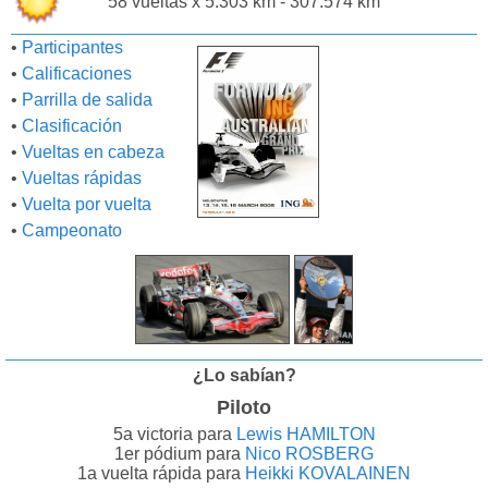
58 vueltas x 5.303 km - 307.574 km
•
Participantes
•
Calificaciones
•
Parrilla de salida
•
Clasificación
•
Vueltas en cabeza
•
Vueltas rápidas
•
Vuelta por vuelta
•
Campeonato
¿Lo sabían?
Piloto
5a victoria para
Lewis HAMILTON
1er pódium para
Nico ROSBERG
1a vuelta rápida para
Heikki KOVALAINEN