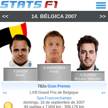
<<
14.
BÉLGICA
2007
>>
K.RAIKKONEN
F.MASSA
Ferrari
Ferrari
F.ALONSO
McLaren Mercedes
782o
Gran Premio
<•
LXIII Grand Prix de Belgique
•>
Spa-Francorchamps
domingo, 16 de septiembre de 2007
44 vueltas x 7.004 km - 308.176 km