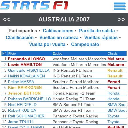
<<
AUSTRALIA 2007
>>
Participantes
•
Calificaciones
•
Parrilla de salida
•
Clasificación
•
Vueltas en cabeza
•
Vueltas rápidas
•
Vuelta por vuelta
•
Campeonato
N°
Piloto
Equipo
Chasis
1
Fernando ALONSO
Vodafone McLaren Mercedes
McLaren
2
Lewis HAMILTON
Vodafone McLaren Mercedes
McLaren
3
Giancarlo FISICHELLA
ING Renault F1 Team
Renault
4
Heikki KOVALAINEN
ING Renault F1 Team
Renault
5
Felipe MASSA
Scuderia Ferrari Marlboro
Ferrari
6
Kimi RAIKKONEN
Scuderia Ferrari Marlboro
Ferrari
7
Jenson BUTTON
Honda Racing F1 Team
Honda
8
Rubens BARRICHELLO
Honda Racing F1 Team
Honda
9
Nick HEIDFELD
BMW Sauber F1 Team
BMW Saub
10
Robert KUBICA
BMW Sauber F1 Team
BMW Saub
11
Ralf SCHUMACHER
Panasonic Toyota Racing
Toyota
12
Jarno TRULLI
Panasonic Toyota Racing
Toyota
14
David COULTHARD
Red Bull Racing
Red Bull