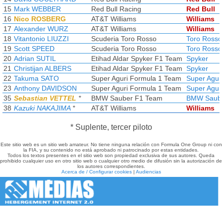
15
Mark WEBBER
Red Bull Racing
Red Bull
16
Nico ROSBERG
AT&T Williams
Williams
17
Alexander WURZ
AT&T Williams
Williams
18
Vitantonio LIUZZI
Scuderia Toro Rosso
Toro Rosso
19
Scott SPEED
Scuderia Toro Rosso
Toro Rosso
20
Adrian SUTIL
Etihad Aldar Spyker F1 Team
Spyker
21
Christijan ALBERS
Etihad Aldar Spyker F1 Team
Spyker
22
Takuma SATO
Super Aguri Formula 1 Team
Super Agur
23
Anthony DAVIDSON
Super Aguri Formula 1 Team
Super Agur
35
Sebastian VETTEL
*
BMW Sauber F1 Team
BMW Saub
38
Kazuki NAKAJIMA
*
AT&T Williams
Williams
* Suplente, tercer piloto
Este sitio web es un sitio web amateur. No tiene ninguna relación con Formula One Group ni con
la FIA, y su contenido no está aprobado ni patrocinado por estas entidades.
Todos los textos presentes en el sitio web son propiedad exclusiva de sus autores. Queda
prohibido cualquier uso en otro sitio web o cualquier otro medio de difusión sin la autorización de
los autores correspondientes.
Acerca de / Configurar cookies
|
Audiencias