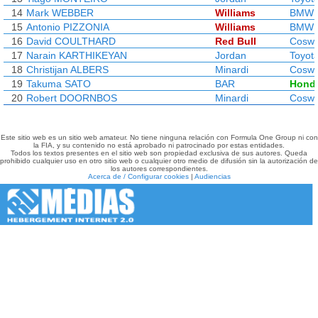
14
Mark WEBBER
Williams
BMW
15
Antonio PIZZONIA
Williams
BMW
16
David COULTHARD
Red Bull
Coswo
17
Narain KARTHIKEYAN
Jordan
Toyot
18
Christijan ALBERS
Minardi
Coswo
19
Takuma SATO
BAR
Hond
20
Robert DOORNBOS
Minardi
Coswo
Este sitio web es un sitio web amateur. No tiene ninguna relación con Formula One Group ni con
la FIA, y su contenido no está aprobado ni patrocinado por estas entidades.
Todos los textos presentes en el sitio web son propiedad exclusiva de sus autores. Queda
prohibido cualquier uso en otro sitio web o cualquier otro medio de difusión sin la autorización de
los autores correspondientes.
Acerca de / Configurar cookies
|
Audiencias