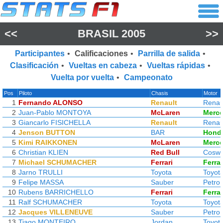
<<
BRASIL 2005
>>
Participantes
•
Calificaciones
•
Parrilla de salida
•
Clasificación
•
Vueltas en cabeza
•
Vueltas rápidas
•
Vuelta por vuelta
•
Campeonato
Pos
Piloto
Chasis
Motor
1
Fernando ALONSO
Renault
Renau
2
Juan-Pablo MONTOYA
McLaren
Merc
3
Giancarlo FISICHELLA
Renault
Renau
4
Jenson BUTTON
BAR
Hond
5
Kimi RAIKKONEN
McLaren
Merc
6
Christian KLIEN
Red Bull
Coswo
7
Michael SCHUMACHER
Ferrari
Ferrar
8
Jarno TRULLI
Toyota
Toyot
9
Felipe MASSA
Sauber
Petro
10
Rubens BARRICHELLO
Ferrari
Ferrar
11
Ralf SCHUMACHER
Toyota
Toyot
12
Jacques VILLENEUVE
Sauber
Petro
13
Tiago MONTEIRO
Jordan
Toyot