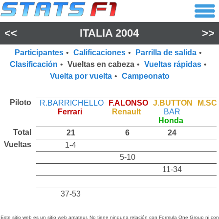
<<
ITALIA 2004
>>
Participantes
•
Calificaciones
•
Parrilla de salida
•
Clasificación
•
Vueltas en cabeza
•
Vueltas rápidas
•
Vuelta por vuelta
•
Campeonato
Piloto
R.BARRICHELLO
F.ALONSO
J.BUTTON
M.S
Ferrari
Renault
BAR
Honda
Total
21
6
24
Vueltas
1-4
5-10
11-34
37-53
Este sitio web es un sitio web amateur. No tiene ninguna relación con Formula One Group ni con