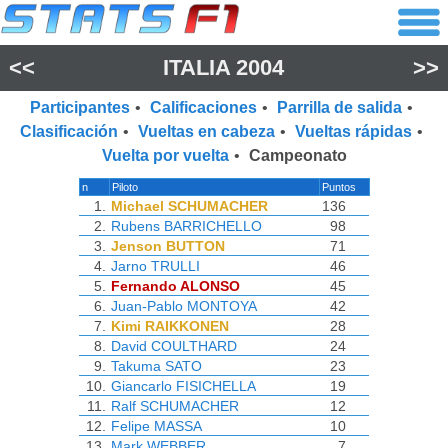
<<
ITALIA 2004
>>
Participantes
•
Calificaciones
•
Parrilla de salida
•
Clasificación
•
Vueltas en cabeza
•
Vueltas rápidas
•
Vuelta por vuelta
•
Campeonato
n
Piloto
Puntos
1.
Michael SCHUMACHER
136
2.
Rubens BARRICHELLO
98
3.
Jenson BUTTON
71
4.
Jarno TRULLI
46
5.
Fernando ALONSO
45
6.
Juan-Pablo MONTOYA
42
7.
Kimi RAIKKONEN
28
8.
David COULTHARD
24
9.
Takuma SATO
23
10.
Giancarlo FISICHELLA
19
11.
Ralf SCHUMACHER
12
12.
Felipe MASSA
10
13.
Mark WEBBER
7