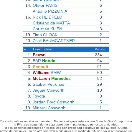
14.
Olivier PANIS
6
Antonio PIZZONIA
6
16.
Nick HEIDFELD
3
Cristiano da MATTA
3
Christian KLIEN
3
19.
Timo GLOCK
2
20.
Zsolt BAUMGARTNER
1
n
Constructore
Puntos
1.
Ferrari
234
2.
BAR
Honda
94
3.
Renault
91
4.
Williams
BMW
60
5.
McLaren
Mercedes
52
6.
Sauber
Petronas
29
7.
Jaguar
Cosworth
10
8.
Toyota
9
9.
Jordan
Ford Cosworth
5
10.
Minardi
Cosworth
1
Este sitio web es un sitio web amateur. No tiene ninguna relación con Formula One Group ni con
la FIA, y su contenido no está aprobado ni patrocinado por estas entidades.
Todos los textos presentes en el sitio web son propiedad exclusiva de sus autores. Queda
prohibido cualquier uso en otro sitio web o cualquier otro medio de difusión sin la autorización de