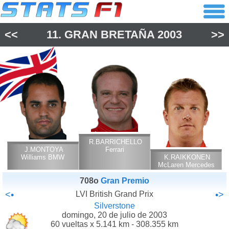
<<
11.
GRAN BRETAÑA
2003
>>
R.BARRICHELLO
J.MONTOYA
Ferrari
Williams BMW
K.RAIKKONEN
McLaren Mercedes
708o
Gran Premio
<•
LVI British Grand Prix
•>
Silverstone
domingo, 20 de julio de 2003
60 vueltas x 5.141 km - 308.355 km