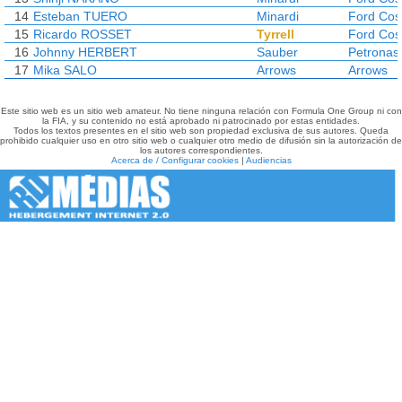
14
Esteban TUERO
Minardi
Ford Cos
15
Ricardo ROSSET
Tyrrell
Ford Cos
16
Johnny HERBERT
Sauber
Petronas
17
Mika SALO
Arrows
Arrows
Este sitio web es un sitio web amateur. No tiene ninguna relación con Formula One Group ni con
la FIA, y su contenido no está aprobado ni patrocinado por estas entidades.
Todos los textos presentes en el sitio web son propiedad exclusiva de sus autores. Queda
prohibido cualquier uso en otro sitio web o cualquier otro medio de difusión sin la autorización de
los autores correspondientes.
Acerca de / Configurar cookies
|
Audiencias