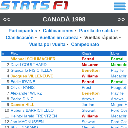
<<
CANADÁ 1998
>>
Participantes
•
Calificaciones
•
Parrilla de salida
•
Clasificación
•
Vueltas en cabeza
•
Vueltas rápidas
•
Vuelta por vuelta
•
Campeonato
n
Piloto
Chasis
Motor
1
Michael SCHUMACHER
Ferrari
Ferrari
2
David COULTHARD
McLaren
Mercede
3
Giancarlo FISICHELLA
Benetton
Playlife
4
Jacques VILLENEUVE
Williams
Mecachr
5
Eddie IRVINE
Ferrari
Ferrari
6
Olivier PANIS
Prost
Peugeot
7
Alexander WURZ
Benetton
Playlife
8
Pedro DINIZ
Arrows
Arrows
9
Damon HILL
Jordan
Mugen H
10
Rubens BARRICHELLO
Stewart
Ford Cos
11
Heinz-Harald FRENTZEN
Williams
Mecachr
12
Jan MAGNUSSEN
Stewart
Ford Cos
13
Shinji NAKANO
Minardi
Ford Cos