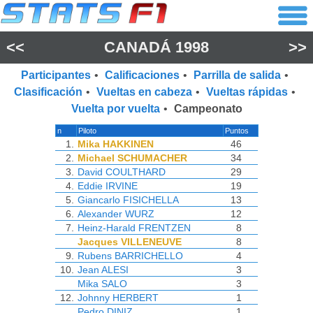
<<
CANADÁ 1998
>>
Participantes
•
Calificaciones
•
Parrilla de salida
•
Clasificación
•
Vueltas en cabeza
•
Vueltas rápidas
•
Vuelta por vuelta
•
Campeonato
n
Piloto
Puntos
1.
Mika HAKKINEN
46
2.
Michael SCHUMACHER
34
3.
David COULTHARD
29
4.
Eddie IRVINE
19
5.
Giancarlo FISICHELLA
13
6.
Alexander WURZ
12
7.
Heinz-Harald FRENTZEN
8
Jacques VILLENEUVE
8
9.
Rubens BARRICHELLO
4
10.
Jean ALESI
3
Mika SALO
3
12.
Johnny HERBERT
1
Pedro DINIZ
1