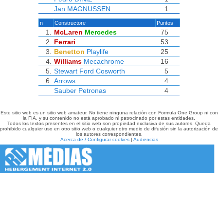
Jan MAGNUSSEN
1
n
Constructore
Puntos
1.
McLaren
Mercedes
75
2.
Ferrari
53
3.
Benetton
Playlife
25
4.
Williams
Mecachrome
16
5.
Stewart
Ford Cosworth
5
6.
Arrows
4
Sauber
Petronas
4
Este sitio web es un sitio web amateur. No tiene ninguna relación con Formula One Group ni con
la FIA, y su contenido no está aprobado ni patrocinado por estas entidades.
Todos los textos presentes en el sitio web son propiedad exclusiva de sus autores. Queda
prohibido cualquier uso en otro sitio web o cualquier otro medio de difusión sin la autorización de
los autores correspondientes.
Acerca de / Configurar cookies
|
Audiencias