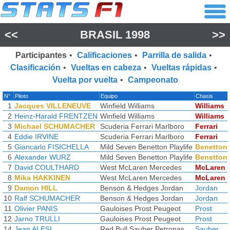
<<
BRASIL 1998
>>
Participantes
•
Calificaciones
•
Parrilla de salida
•
Clasificación
•
Vueltas en cabeza
•
Vueltas rápidas
•
Vuelta por vuelta
•
Campeonato
N°
Piloto
Equipo
Chasis
1
Jacques VILLENEUVE
Winfield Williams
Williams
2
Heinz-Harald FRENTZEN
Winfield Williams
Williams
3
Michael SCHUMACHER
Scuderia Ferrari Marlboro
Ferrari
4
Eddie IRVINE
Scuderia Ferrari Marlboro
Ferrari
5
Giancarlo FISICHELLA
Mild Seven Benetton Playlife
Benetton
6
Alexander WURZ
Mild Seven Benetton Playlife
Benetton
7
David COULTHARD
West McLaren Mercedes
McLaren
8
Mika HAKKINEN
West McLaren Mercedes
McLaren
9
Damon HILL
Benson & Hedges Jordan
Jordan
10
Ralf SCHUMACHER
Benson & Hedges Jordan
Jordan
11
Olivier PANIS
Gauloises Prost Peugeot
Prost
12
Jarno TRULLI
Gauloises Prost Peugeot
Prost
14
Jean ALESI
Red Bull Sauber Petronas
Sauber