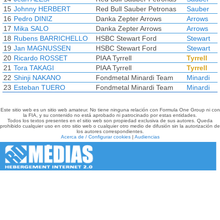
15
Johnny HERBERT
Red Bull Sauber Petronas
Sauber
16
Pedro DINIZ
Danka Zepter Arrows
Arrows
17
Mika SALO
Danka Zepter Arrows
Arrows
18
Rubens BARRICHELLO
HSBC Stewart Ford
Stewart
19
Jan MAGNUSSEN
HSBC Stewart Ford
Stewart
20
Ricardo ROSSET
PIAA Tyrrell
Tyrrell
21
Tora TAKAGI
PIAA Tyrrell
Tyrrell
22
Shinji NAKANO
Fondmetal Minardi Team
Minardi
23
Esteban TUERO
Fondmetal Minardi Team
Minardi
Este sitio web es un sitio web amateur. No tiene ninguna relación con Formula One Group ni con
la FIA, y su contenido no está aprobado ni patrocinado por estas entidades.
Todos los textos presentes en el sitio web son propiedad exclusiva de sus autores. Queda
prohibido cualquier uso en otro sitio web o cualquier otro medio de difusión sin la autorización de
los autores correspondientes.
Acerca de / Configurar cookies
|
Audiencias