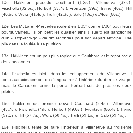
10e: Häkkinen précède Coulthard (1.2s.), Villeneuve (32s.),
Fisichella (32.6s.), Herbert (33.7s.), Frentzen (39s.), Irvine (40s.), Hill
(40.5s.), Wurz (41.4s.), Trulli (42.3s.), Salo (43s.) et Alesi (50s.).
12e: Les McLaren-Mercedes roulent en 1'33'' contre 1'36'' pour leurs
poursuivantes... si on peut les qualifier ainsi ! Tuero est sanctionné
d'un « stop-and-go » de dix secondes pour son départ anticipé. Il se
plie dans la foulée à sa punition.
13e: Häkkinen est un peu plus rapide que Coulthard et le repousse à
deux secondes.
14e: Fisichella est blotti dans les échappements de Villeneuve. Il
tente audacieusement de s'engouffrer à l'intérieur du dernier virage,
mais le Canadien ferme la porte. Herbert suit de près ces deux
pilotes.
15e: Häkkinen est premier devant Coulthard (2.4s.), Villeneuve
(48.7s.), Fisichella (49s.), Herbert (49.6s.), Frentzen (56.4s.), Irvine
(57.1s.), Hill (57.7s.), Wurz (58.4s.), Trulli (59.1s.) et Salo (59.4s.).
16e: Fisichella tente de faire l'intérieur à Villeneuve au troisième
virage, mais celui-ci retarde son freinage et demeure devant le