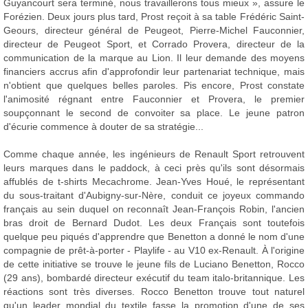
Guyancourt sera terminé, nous travaillerons tous mieux », assure le
Forézien. Deux jours plus tard, Prost reçoit à sa table Frédéric Saint-
Geours, directeur général de Peugeot, Pierre-Michel Fauconnier,
directeur de Peugeot Sport, et Corrado Provera, directeur de la
communication de la marque au Lion. Il leur demande des moyens
financiers accrus afin d'approfondir leur partenariat technique, mais
n'obtient que quelques belles paroles. Pis encore, Prost constate
l'animosité régnant entre Fauconnier et Provera, le premier
soupçonnant le second de convoiter sa place. Le jeune patron
d'écurie commence à douter de sa stratégie...
Comme chaque année, les ingénieurs de Renault Sport retrouvent
leurs marques dans le paddock, à ceci près qu'ils sont désormais
affublés de t-shirts Mecachrome. Jean-Yves Houé, le représentant
du sous-traitant d'Aubigny-sur-Nère, conduit ce joyeux commando
français au sein duquel on reconnaît Jean-François Robin, l'ancien
bras droit de Bernard Dudot. Les deux Français sont toutefois
quelque peu piqués d'apprendre que Benetton a donné le nom d'une
compagnie de prêt-à-porter - Playlife - au V10 ex-Renault. À l'origine
de cette initiative se trouve le jeune fils de Luciano Benetton, Rocco
(29 ans), bombardé directeur exécutif du team italo-britannique. Les
réactions sont très diverses. Rocco Benetton trouve tout naturel
qu'un leader mondial du textile fasse la promotion d'une de ses