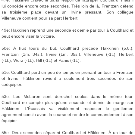
lui concède encore onze secondes. Très loin de là, Frentzen défend
sa troisième place devant un Irvine pressant. Son collègue
Villeneuve contient pour sa part Herbert.
49e: Häkkinen reprend une seconde et demie par tour à Coulthard et
peut encore viser la victoire.
50e: À huit tours du but, Coulthard précède Häkkinen (5.8.),
Frentzen (1m. 34s.), Irvine (1m. 35s.), Villeneuve (-1t.), Herbert
(-1t.), Wurz (-1t.), Hill (-1t.) et Panis (-1t.).
51e: Coulthard perd un peu de temps en prenant un tour à Frentzen
et Irvine. Häkkinen revient à seulement trois secondes de son
coéquipier.
53e: Les McLaren sont derechef seules dans le même tour.
Coulthard ne compte plus qu'une seconde et demie de marge sur
Häkkinen. L'Écossais va visiblement respecter le gentlemen
agreement conclu avant la course et rendre le commandement à son
équipier.
55e: Deux secondes séparent Coulthard et Häkkinen. À un tour de