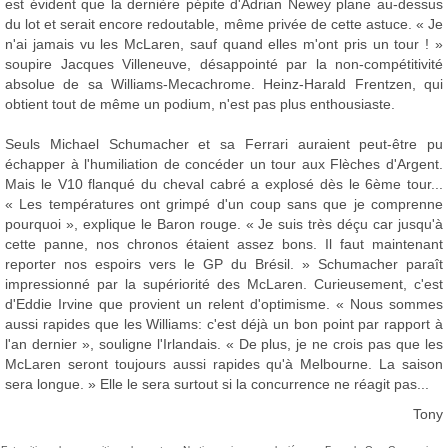
est évident que la dernière pépite d'Adrian Newey plane au-dessus
du lot et serait encore redoutable, même privée de cette astuce. « Je
n'ai jamais vu les McLaren, sauf quand elles m'ont pris un tour ! »
soupire Jacques Villeneuve, désappointé par la non-compétitivité
absolue de sa Williams-Mecachrome. Heinz-Harald Frentzen, qui
obtient tout de même un podium, n'est pas plus enthousiaste.
Seuls Michael Schumacher et sa Ferrari auraient peut-être pu
échapper à l'humiliation de concéder un tour aux Flèches d'Argent.
Mais le V10 flanqué du cheval cabré a explosé dès le 6ème tour...
« Les températures ont grimpé d'un coup sans que je comprenne
pourquoi », explique le Baron rouge. « Je suis très déçu car jusqu'à
cette panne, nos chronos étaient assez bons. Il faut maintenant
reporter nos espoirs vers le GP du Brésil. » Schumacher paraît
impressionné par la supériorité des McLaren. Curieusement, c'est
d'Eddie Irvine que provient un relent d'optimisme. « Nous sommes
aussi rapides que les Williams: c'est déjà un bon point par rapport à
l'an dernier », souligne l'Irlandais. « De plus, je ne crois pas que les
McLaren seront toujours aussi rapides qu'à Melbourne. La saison
sera longue. » Elle le sera surtout si la concurrence ne réagit pas...
Tony