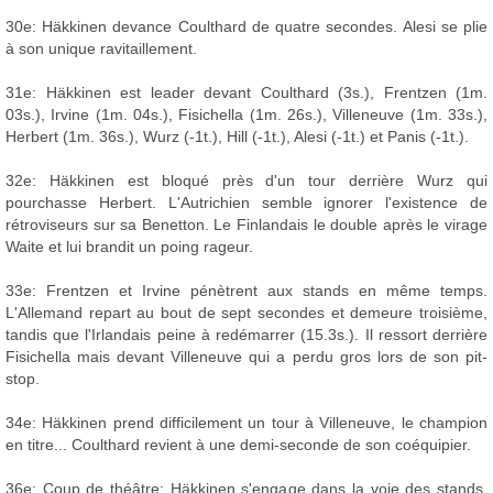
30e: Häkkinen devance Coulthard de quatre secondes. Alesi se plie
à son unique ravitaillement.
31e: Häkkinen est leader devant Coulthard (3s.), Frentzen (1m.
03s.), Irvine (1m. 04s.), Fisichella (1m. 26s.), Villeneuve (1m. 33s.),
Herbert (1m. 36s.), Wurz (-1t.), Hill (-1t.), Alesi (-1t.) et Panis (-1t.).
32e: Häkkinen est bloqué près d'un tour derrière Wurz qui
pourchasse Herbert. L'Autrichien semble ignorer l'existence de
rétroviseurs sur sa Benetton. Le Finlandais le double après le virage
Waite et lui brandit un poing rageur.
33e: Frentzen et Irvine pénètrent aux stands en même temps.
L'Allemand repart au bout de sept secondes et demeure troisième,
tandis que l'Irlandais peine à redémarrer (15.3s.). Il ressort derrière
Fisichella mais devant Villeneuve qui a perdu gros lors de son pit-
stop.
34e: Häkkinen prend difficilement un tour à Villeneuve, le champion
en titre... Coulthard revient à une demi-seconde de son coéquipier.
36e: Coup de théâtre: Häkkinen s'engage dans la voie des stands,