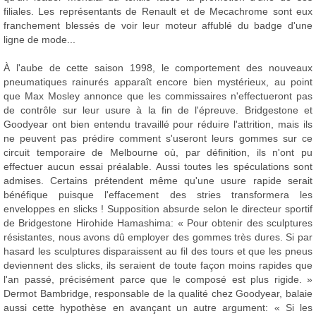
filiales. Les représentants de Renault et de Mecachrome sont eux
franchement blessés de voir leur moteur affublé du badge d'une
ligne de mode...
À l'aube de cette saison 1998, le comportement des nouveaux
pneumatiques rainurés apparaît encore bien mystérieux, au point
que Max Mosley annonce que les commissaires n'effectueront pas
de contrôle sur leur usure à la fin de l'épreuve. Bridgestone et
Goodyear ont bien entendu travaillé pour réduire l'attrition, mais ils
ne peuvent pas prédire comment s'useront leurs gommes sur ce
circuit temporaire de Melbourne où, par définition, ils n'ont pu
effectuer aucun essai préalable. Aussi toutes les spéculations sont
admises. Certains prétendent même qu'une usure rapide serait
bénéfique puisque l'effacement des stries transformera les
enveloppes en slicks ! Supposition absurde selon le directeur sportif
de Bridgestone Hirohide Hamashima: « Pour obtenir des sculptures
résistantes, nous avons dû employer des gommes très dures. Si par
hasard les sculptures disparaissent au fil des tours et que les pneus
deviennent des slicks, ils seraient de toute façon moins rapides que
l'an passé, précisément parce que le composé est plus rigide. »
Dermot Bambridge, responsable de la qualité chez Goodyear, balaie
aussi cette hypothèse en avançant un autre argument: « Si les