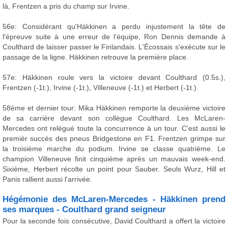
là, Frentzen a pris du champ sur Irvine.
56e: Considérant qu'Häkkinen a perdu injustement la tête de
l'épreuve suite à une erreur de l'équipe, Ron Dennis demande à
Coulthard de laisser passer le Finlandais. L'Écossais s'exécute sur le
passage de la ligne. Häkkinen retrouve la première place.
57e: Häkkinen roule vers la victoire devant Coulthard (0.5s.),
Frentzen (-1t.), Irvine (-1t.), Villeneuve (-1t.) et Herbert (-1t.).
58ème et dernier tour: Mika Häkkinen remporte la deuxième victoire
de sa carrière devant son collègue Coulthard. Les McLaren-
Mercedes ont relégué toute la concurrence à un tour. C'est aussi le
premièr succès des pneus Bridgestone en F1. Frentzen grimpe sur
la troisième marche du podium. Irvine se classe quatrième. Le
champion Villeneuve finit cinquième après un mauvais week-end.
Sixième, Herbert récolte un point pour Sauber. Seuls Wurz, Hill et
Panis rallient aussi l'arrivée.
Hégémonie des McLaren-Mercedes - Häkkinen prend
ses marques - Coulthard grand seigneur
Pour la seconde fois consécutive, David Coulthard a offert la victoire