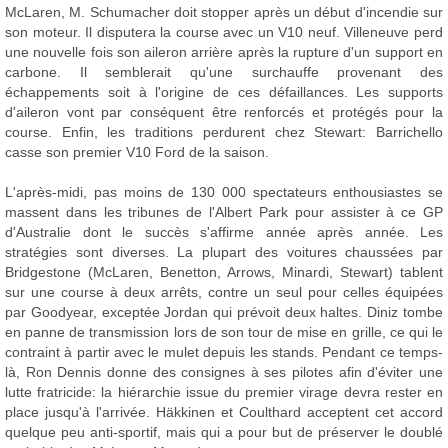
McLaren, M. Schumacher doit stopper après un début d'incendie sur
son moteur. Il disputera la course avec un V10 neuf. Villeneuve perd
une nouvelle fois son aileron arrière après la rupture d'un support en
carbone. Il semblerait qu'une surchauffe provenant des
échappements soit à l'origine de ces défaillances. Les supports
d'aileron vont par conséquent être renforcés et protégés pour la
course. Enfin, les traditions perdurent chez Stewart: Barrichello
casse son premier V10 Ford de la saison.
L'après-midi, pas moins de 130 000 spectateurs enthousiastes se
massent dans les tribunes de l'Albert Park pour assister à ce GP
d'Australie dont le succès s'affirme année après année. Les
stratégies sont diverses. La plupart des voitures chaussées par
Bridgestone (McLaren, Benetton, Arrows, Minardi, Stewart) tablent
sur une course à deux arrêts, contre un seul pour celles équipées
par Goodyear, exceptée Jordan qui prévoit deux haltes. Diniz tombe
en panne de transmission lors de son tour de mise en grille, ce qui le
contraint à partir avec le mulet depuis les stands. Pendant ce temps-
là, Ron Dennis donne des consignes à ses pilotes afin d'éviter une
lutte fratricide: la hiérarchie issue du premier virage devra rester en
place jusqu'à l'arrivée. Häkkinen et Coulthard acceptent cet accord
quelque peu anti-sportif, mais qui a pour but de préserver le doublé