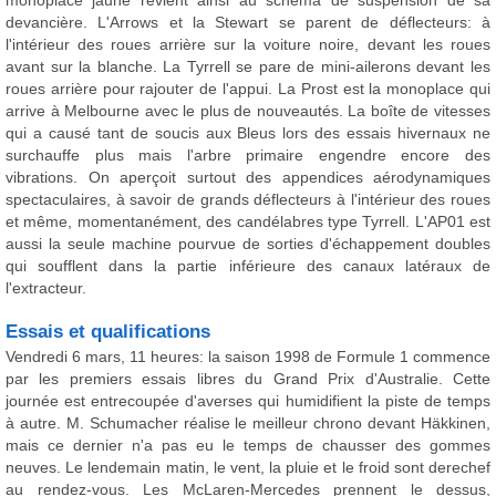
devancière. L'Arrows et la Stewart se parent de déflecteurs: à
l'intérieur des roues arrière sur la voiture noire, devant les roues
avant sur la blanche. La Tyrrell se pare de mini-ailerons devant les
roues arrière pour rajouter de l'appui. La Prost est la monoplace qui
arrive à Melbourne avec le plus de nouveautés. La boîte de vitesses
qui a causé tant de soucis aux Bleus lors des essais hivernaux ne
surchauffe plus mais l'arbre primaire engendre encore des
vibrations. On aperçoit surtout des appendices aérodynamiques
spectaculaires, à savoir de grands déflecteurs à l'intérieur des roues
et même, momentanément, des candélabres type Tyrrell. L'AP01 est
aussi la seule machine pourvue de sorties d'échappement doubles
qui soufflent dans la partie inférieure des canaux latéraux de
l'extracteur.
Essais et qualifications
Vendredi 6 mars, 11 heures: la saison 1998 de Formule 1 commence
par les premiers essais libres du Grand Prix d'Australie. Cette
journée est entrecoupée d'averses qui humidifient la piste de temps
à autre. M. Schumacher réalise le meilleur chrono devant Häkkinen,
mais ce dernier n'a pas eu le temps de chausser des gommes
neuves. Le lendemain matin, le vent, la pluie et le froid sont derechef
au rendez-vous. Les McLaren-Mercedes prennent le dessus,