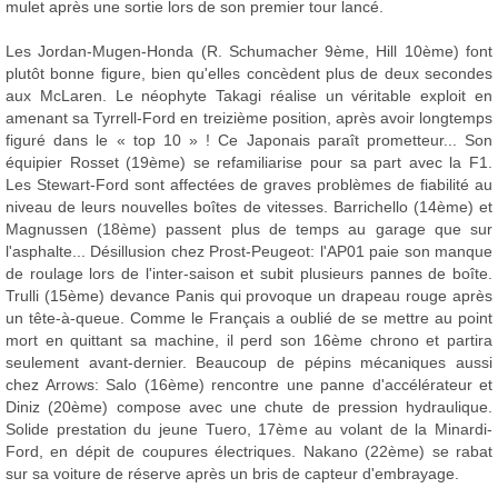
mulet après une sortie lors de son premier tour lancé.
Les Jordan-Mugen-Honda (R. Schumacher 9ème, Hill 10ème) font
plutôt bonne figure, bien qu'elles concèdent plus de deux secondes
aux McLaren. Le néophyte Takagi réalise un véritable exploit en
amenant sa Tyrrell-Ford en treizième position, après avoir longtemps
figuré dans le « top 10 » ! Ce Japonais paraît prometteur... Son
équipier Rosset (19ème) se refamiliarise pour sa part avec la F1.
Les Stewart-Ford sont affectées de graves problèmes de fiabilité au
niveau de leurs nouvelles boîtes de vitesses. Barrichello (14ème) et
Magnussen (18ème) passent plus de temps au garage que sur
l'asphalte... Désillusion chez Prost-Peugeot: l'AP01 paie son manque
de roulage lors de l'inter-saison et subit plusieurs pannes de boîte.
Trulli (15ème) devance Panis qui provoque un drapeau rouge après
un tête-à-queue. Comme le Français a oublié de se mettre au point
mort en quittant sa machine, il perd son 16ème chrono et partira
seulement avant-dernier. Beaucoup de pépins mécaniques aussi
chez Arrows: Salo (16ème) rencontre une panne d'accélérateur et
Diniz (20ème) compose avec une chute de pression hydraulique.
Solide prestation du jeune Tuero, 17ème au volant de la Minardi-
Ford, en dépit de coupures électriques. Nakano (22ème) se rabat
sur sa voiture de réserve après un bris de capteur d'embrayage.