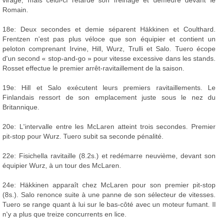
Romain.
18e: Deux secondes et demie séparent Häkkinen et Coulthard.
Frentzen n'est pas plus véloce que son équipier et contient un
peloton comprenant Irvine, Hill, Wurz, Trulli et Salo. Tuero écope
d'un second « stop-and-go » pour vitesse excessive dans les stands.
Rosset effectue le premier arrêt-ravitaillement de la saison.
19e: Hill et Salo exécutent leurs premiers ravitaillements. Le
Finlandais ressort de son emplacement juste sous le nez du
Britannique.
20e: L'intervalle entre les McLaren atteint trois secondes. Premier
pit-stop pour Wurz. Tuero subit sa seconde pénalité.
22e: Fisichella ravitaille (8.2s.) et redémarre neuvième, devant son
équipier Wurz, à un tour des McLaren.
24e: Häkkinen apparaît chez McLaren pour son premier pit-stop
(8s.). Salo renonce suite à une panne de son sélecteur de vitesses.
Tuero se range quant à lui sur le bas-côté avec un moteur fumant. Il
n'y a plus que treize concurrents en lice.