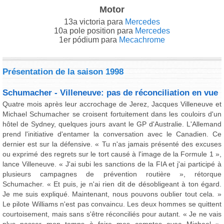
Motor
13a victoria para
Mercedes
10a pole position para
Mercedes
1er pódium para
Mecachrome
Présentation de la saison 1998
Schumacher - Villeneuve: pas de réconciliation en vue
Quatre mois après leur accrochage de Jerez, Jacques Villeneuve et
Michael Schumacher se croisent fortuitement dans les couloirs d'un
hôtel de Sydney, quelques jours avant le GP d'Australie. L'Allemand
prend l'initiative d'entamer la conversation avec le Canadien. Ce
dernier est sur la défensive. « Tu n'as jamais présenté des excuses
ou exprimé des regrets sur le tort causé à l'image de la Formule 1 »,
lance Villeneuve. « J'ai subi les sanctions de la FIA et j'ai participé à
plusieurs campagnes de prévention routière », rétorque
Schumacher. « Et puis, je n'ai rien dit de désobligeant à ton égard.
Je me suis expliqué. Maintenant, nous pouvons oublier tout cela. »
Le pilote Williams n'est pas convaincu. Les deux hommes se quittent
courtoisement, mais sans s'être réconciliés pour autant. « Je ne vais
plus passer mon temps à faire mes comptes avec Michael »,