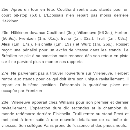
25e: Après un tour en tête, Coulthard rentre aux stands pour un
court pit-stop (6.8.). L'Écossais n'en repart pas moins derrière
Häkkinen.
26e: Häkkinen devance Coulthard (3s.), Villeneuve (56.3s.), Herbert
(56.9s.), Frentzen (1m. 01s.), Irvine (1m. 02s.), Trulli (1m. 03s.),
Alesi (1m. 17s.), Fisichella (1m. 19s.) et Wurz (1m. 26s.). Rosset
reçoit une pénalité pour un excès de vitesse dans les stands. Le
Brésilien se plie à sa sanction mais renonce dès son retour en piste
car il ne parvient plus à monter ses rapports.
27e: Ne parvenant pas à trouver l'ouverture sur Villeneuve, Herbert
rentre aux stands pour ce qui doit être son unique ravitaillement. Il
repart en huitième position. Désormais la quatrième place est
occupée par Frentzen.
28e: Villeneuve apparaît chez Williams pour son premier et dernier
ravitaillement. L'opération dure dix secondes et le champion du
monde redémarre derrière Fisichella. Trulli rentre au stand Prost et
met pied à terre suite à une nouvelle défaillance de sa boîte de
vitesses. Son collègue Panis prend de l'essence et des pneus neufs.