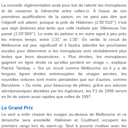
La nouvelle réglementation avait pour but de ralentir les monoplaces
et de resserrer la hiérarchie entre celles-ci. À l'issue de ces
premières qualifications de la saison, on ne peut pas dire que
l'objectif soit atteint, puisque la pole de Häkkinen (1'30''010''') n'est
que sept dixièmes plus lente que celle réalisée par Villeneuve l'an
passé (1'29''369'''). Le reste du peloton a en outre signé à peu près
les mêmes temps, entre 1'31'' et 1'35''. En vérité, le circuit de
Melbourne est peu significatif et il faudra attendre les prochaines
escales pour déterminer si les monoplaces sont véritablement plus
lentes que leurs devancières. « Plus étroites, les monoplaces
gagnent en ligne droite ce qu'elles perdent en virage », explique
Patrick Tambay. « Sur un circuit comme Melbourne où il y a de
longues lignes droites entrecoupées de virages serrées, les
nouvelles voitures sont moins pénalisées que sur d'autres, comme
Barcelone. » Du reste, pour beaucoup de pilotes, grâce aux astuces
aérodynamiques décelées par les ingénieurs, les F1 de 1998 seront
en fin de saison aussi rapides que celles de 1997.
Le Grand Prix
Le vent a enfin chassé les nuages au-dessus de Melbourne et ce
dimanche sera ensoleillé. Häkkinen et Coulthard occupent les
premiers rangs lors du warm-up. Seul à pouvoir rivaliser avec les