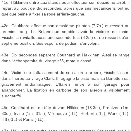
41e: Häkkinen entre aux stands pour effectuer son deuxième arrêt. Il
repart au bout de dix secondes, après que ses mécaniciens ont eu
quelque peine à fixer sa roue arrière-gauche.
42e: Coulthard effectue son deuxième pit-stop (7.7s.) et ressort au
premier rang. Le Britannique semble avoir la victoire en main.
Fisichella ravitaille aussi une seconde fois (8.2s.) et ne ressort qu'en
septième position. Ses espoirs de podium s'envolent.
43e: Dix secondes séparent Coulthard et Häkkinen. Alesi se range
dans l'échappatoire du virage n°3, moteur cassé.
44e: Victime de l'affaissement de son aileron arrière, Fisichella sort
dans l'herbe au virage Clark. Il regagne la piste mais sa Benetton est
gravement endommagée. L'Italien rentre à son garage pour
abandonner. La fixation en carbone de son aileron a visiblement
surchauffé.
45e: Coulthard est en tête devant Häkkinen (13.3s.), Frentzen (1m.
30s.), Irvine (1m. 31s.), Villeneuve (-1t.), Herbert (-1t.), Wurz (-1t.),
Hill (-1t.) et Panis (-1t.).
47e: Häkkinen cravache dans l'espoir de rattraper Coulthard, mais il