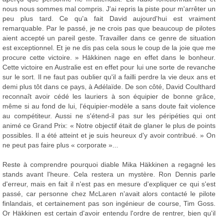
nous nous sommes mal compris. J'ai repris la piste pour m'arrêter un
peu plus tard. Ce qu'a fait David aujourd'hui est vraiment
remarquable. Par le passé, je ne crois pas que beaucoup de pilotes
aient accepté un pareil geste. Travailler dans ce genre de situation
est exceptionnel. Et je ne dis pas cela sous le coup de la joie que me
procure cette victoire. » Häkkinen nage en effet dans le bonheur.
Cette victoire en Australie est en effet pour lui une sorte de revanche
sur le sort. Il ne faut pas oublier qu'il a failli perdre la vie deux ans et
demi plus tôt dans ce pays, à Adélaïde. De son côté, David Coulthard
reconnaît avoir cédé les lauriers à son équipier de bonne grâce,
même si au fond de lui, l'équipier-modèle a sans doute fait violence
au compétiteur. Aussi ne s'étend-il pas sur les péripéties qui ont
animé ce Grand Prix: « Notre objectif était de glaner le plus de points
possibles. Il a été atteint et je suis heureux d'y avoir contribué. » On
ne peut pas faire plus « corporate »...
Reste à comprendre pourquoi diable Mika Häkkinen a regagné les
stands avant l'heure. Cela restera un mystère. Ron Dennis parle
d'erreur, mais en fait il n'est pas en mesure d'expliquer ce qui s'est
passé, car personne chez McLaren n'avait alors contacté le pilote
finlandais, et certainement pas son ingénieur de course, Tim Goss.
Or Häkkinen est certain d'avoir entendu l'ordre de rentrer, bien qu'il