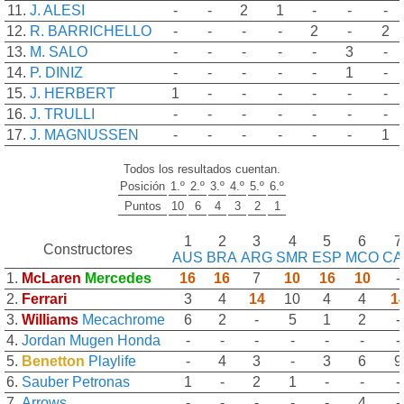
11.
J. ALESI
-
-
2
1
-
-
-
12.
R. BARRICHELLO
-
-
-
-
2
-
2
13.
M. SALO
-
-
-
-
-
3
-
14.
P. DINIZ
-
-
-
-
-
1
-
15.
J. HERBERT
1
-
-
-
-
-
-
16.
J. TRULLI
-
-
-
-
-
-
-
17.
J. MAGNUSSEN
-
-
-
-
-
-
1
Todos los resultados cuentan.
Posición
1.º
2.º
3.º
4.º
5.º
6.º
Puntos
10
6
4
3
2
1
1
2
3
4
5
6
7
Constructores
AUS
BRA
ARG
SMR
ESP
MCO
CA
1.
McLaren
Mercedes
16
16
7
10
16
10
-
2.
Ferrari
3
4
14
10
4
4
1
3.
Williams
Mecachrome
6
2
-
5
1
2
-
4.
Jordan
Mugen Honda
-
-
-
-
-
-
-
5.
Benetton
Playlife
-
4
3
-
3
6
9
6.
Sauber
Petronas
1
-
2
1
-
-
-
7.
Arrows
-
-
-
-
-
4
-