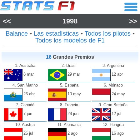
<<
1998
>>
Balance
•
Las estadísticas
•
Todos los pilotos
•
Todos los modelos de F1
16
Grandes Premios
1. Australia
2. Brasil
3. Argentina
8 mar
29 mar
12 abr
4. San Marino
5. España
6. Mónaco
26 abr
10 may
24 may
7. Canadá
8. Francia
9. Gran Bretaña
7 jun
28 jun
12 jul
10. Austria
11. Alemania
12. Hungría
26 jul
2 ago
16 ago