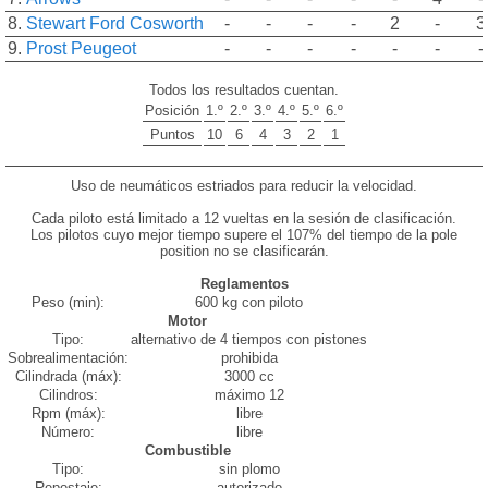
8.
Stewart
Ford Cosworth
-
-
-
-
2
-
3
9.
Prost
Peugeot
-
-
-
-
-
-
-
Todos los resultados cuentan.
Posición
1.º
2.º
3.º
4.º
5.º
6.º
Puntos
10
6
4
3
2
1
Uso de neumáticos estriados para reducir la velocidad.
Cada piloto está limitado a 12 vueltas en la sesión de clasificación.
Los pilotos cuyo mejor tiempo supere el 107% del tiempo de la pole
position no se clasificarán.
Reglamentos
Peso (min):
600 kg con piloto
Motor
Tipo:
alternativo de 4 tiempos con pistones
Sobrealimentación:
prohibida
Cilindrada (máx):
3000 cc
Cilindros:
máximo 12
Rpm (máx):
libre
Número:
libre
Combustible
Tipo:
sin plomo
Repostaje:
autorizado