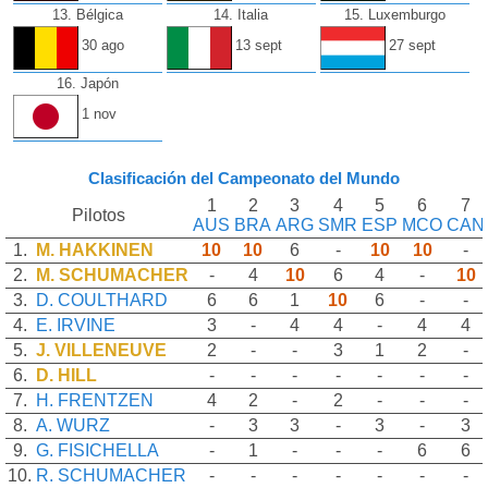
13. Bélgica
14. Italia
15. Luxemburgo
30 ago
13 sept
27 sept
16. Japón
1 nov
Clasificación del Campeonato del Mundo
1
2
3
4
5
6
7
Pilotos
AUS
BRA
ARG
SMR
ESP
MCO
CAN
1.
M. HAKKINEN
10
10
6
-
10
10
-
2.
M. SCHUMACHER
-
4
10
6
4
-
10
3.
D. COULTHARD
6
6
1
10
6
-
-
4.
E. IRVINE
3
-
4
4
-
4
4
5.
J. VILLENEUVE
2
-
-
3
1
2
-
6.
D. HILL
-
-
-
-
-
-
-
7.
H. FRENTZEN
4
2
-
2
-
-
-
8.
A. WURZ
-
3
3
-
3
-
3
9.
G. FISICHELLA
-
1
-
-
-
6
6
10.
R. SCHUMACHER
-
-
-
-
-
-
-