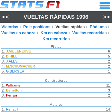
<<
VUELTAS RÁPIDAS
1996
>>
Victorias
•
Pole positions
•
Vueltas rápidas
•
Pódiums
•
Vueltas en cabeza
•
Km en cabeza
•
Vueltas recorridas
•
Km recorridos
Pilotos
1.
J.VILLENEUVE
6
2.
D.HILL
5
3.
J.ALESI
2
4.
M.SCHUMACHER
2
5.
G.BERGER
1
Constructores
1.
Williams
11
2.
Benetton
3
3.
Ferrari
2
Motores
1.
Renault
14