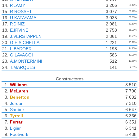
14.
P.LAMY
3 206
66.14%
15.
R.ROSSET
3 077
63.48%
16.
U.KATAYAMA
3 035
62.62%
17.
P.DINIZ
2 981
61.50%
18.
E.IRVINE
2 758
56.90%
19.
J.VERSTAPPEN
2 361
48.71%
20.
G.FISICHELLA
1 221
25.19%
21.
L.BADOER
1 198
24.72%
22.
G.LAVAGGI
586
12.09%
23.
A.MONTERMINI
512
10.56%
24.
T.MARQUES
141
2.91%
Constructores
1.
Williams
8 510
2.
McLaren
7 790
3.
Benetton
7 632
4.
Jordan
7 310
5.
Sauber
6 647
6.
Tyrrell
6 366
7.
Ferrari
6 351
8.
Ligier
6 341
9.
Footwork
5 438