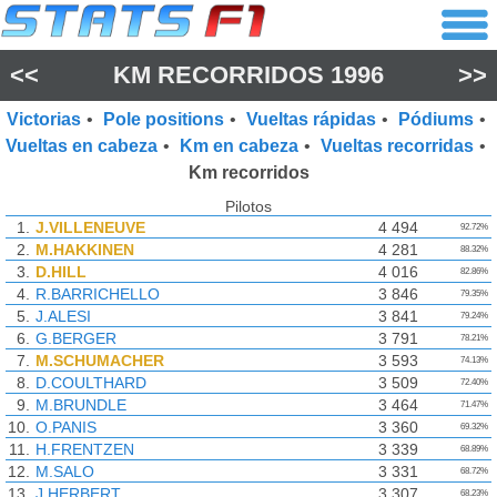
<<
KM RECORRIDOS
1996
>>
Victorias
•
Pole positions
•
Vueltas rápidas
•
Pódiums
•
Vueltas en cabeza
•
Km en cabeza
•
Vueltas recorridas
•
Km recorridos
Pilotos
1.
J.VILLENEUVE
4 494
92.72%
2.
M.HAKKINEN
4 281
88.32%
3.
D.HILL
4 016
82.86%
4.
R.BARRICHELLO
3 846
79.35%
5.
J.ALESI
3 841
79.24%
6.
G.BERGER
3 791
78.21%
7.
M.SCHUMACHER
3 593
74.13%
8.
D.COULTHARD
3 509
72.40%
9.
M.BRUNDLE
3 464
71.47%
10.
O.PANIS
3 360
69.32%
11.
H.FRENTZEN
3 339
68.89%
12.
M.SALO
3 331
68.72%
13.
J.HERBERT
3 307
68.23%