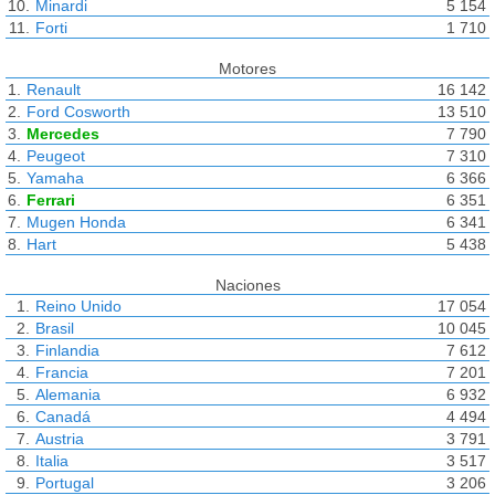
10.
Minardi
5 154
11.
Forti
1 710
Motores
1.
Renault
16 142
2.
Ford Cosworth
13 510
3.
Mercedes
7 790
4.
Peugeot
7 310
5.
Yamaha
6 366
6.
Ferrari
6 351
7.
Mugen Honda
6 341
8.
Hart
5 438
Naciones
1.
Reino Unido
17 054
2.
Brasil
10 045
3.
Finlandia
7 612
4.
Francia
7 201
5.
Alemania
6 932
6.
Canadá
4 494
7.
Austria
3 791
8.
Italia
3 517
9.
Portugal
3 206