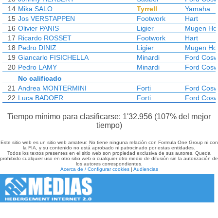
14
Mika SALO
Tyrrell
Yamaha
15
Jos VERSTAPPEN
Footwork
Hart
16
Olivier PANIS
Ligier
Mugen Ho
17
Ricardo ROSSET
Footwork
Hart
18
Pedro DINIZ
Ligier
Mugen Ho
19
Giancarlo FISICHELLA
Minardi
Ford Cosw
20
Pedro LAMY
Minardi
Ford Cosw
No calificado
21
Andrea MONTERMINI
Forti
Ford Cosw
22
Luca BADOER
Forti
Ford Cosw
Tiempo mínimo para clasificarse: 1'32.956 (107% del mejor
tiempo)
Este sitio web es un sitio web amateur. No tiene ninguna relación con Formula One Group ni con
la FIA, y su contenido no está aprobado ni patrocinado por estas entidades.
Todos los textos presentes en el sitio web son propiedad exclusiva de sus autores. Queda
prohibido cualquier uso en otro sitio web o cualquier otro medio de difusión sin la autorización de
los autores correspondientes.
Acerca de / Configurar cookies
|
Audiencias