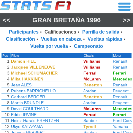
<<
GRAN BRETAÑA 1996
>>
Participantes
•
Calificaciones
•
Parrilla de salida
•
Clasificación
•
Vueltas en cabeza
•
Vueltas rápidas
•
Vuelta por vuelta
•
Campeonato
Pos
Piloto
Chasis
Motor
1
Damon HILL
Williams
Renault
2
Jacques VILLENEUVE
Williams
Renault
3
Michael SCHUMACHER
Ferrari
Ferrari
4
Mika HAKKINEN
McLaren
Mercedes
5
Jean ALESI
Benetton
Renault
6
Rubens BARRICHELLO
Jordan
Peugeot
7
Gerhard BERGER
Benetton
Renault
8
Martin BRUNDLE
Jordan
Peugeot
9
David COULTHARD
McLaren
Mercedes
10
Eddie IRVINE
Ferrari
Ferrari
11
Heinz-Harald FRENTZEN
Sauber
Ford Cosw
12
Ukyo KATAYAMA
Tyrrell
Yamaha
13
Johnny HERBERT
Sauber
Ford Cosw