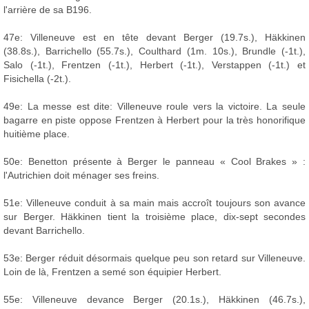
l'arrière de sa B196.
47e: Villeneuve est en tête devant Berger (19.7s.), Häkkinen
(38.8s.), Barrichello (55.7s.), Coulthard (1m. 10s.), Brundle (-1t.),
Salo (-1t.), Frentzen (-1t.), Herbert (-1t.), Verstappen (-1t.) et
Fisichella (-2t.).
49e: La messe est dite: Villeneuve roule vers la victoire. La seule
bagarre en piste oppose Frentzen à Herbert pour la très honorifique
huitième place.
50e: Benetton présente à Berger le panneau « Cool Brakes » :
l'Autrichien doit ménager ses freins.
51e: Villeneuve conduit à sa main mais accroît toujours son avance
sur Berger. Häkkinen tient la troisième place, dix-sept secondes
devant Barrichello.
53e: Berger réduit désormais quelque peu son retard sur Villeneuve.
Loin de là, Frentzen a semé son équipier Herbert.
55e: Villeneuve devance Berger (20.1s.), Häkkinen (46.7s.),