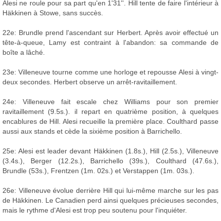
Alesi ne roule pour sa part qu'en 1'31''. Hill tente de faire l'intérieur à
Häkkinen à Stowe, sans succès.
22e: Brundle prend l'ascendant sur Herbert. Après avoir effectué un
tête-à-queue, Lamy est contraint à l'abandon: sa commande de
boîte a lâché.
23e: Villeneuve tourne comme une horloge et repousse Alesi à vingt-
deux secondes. Herbert observe un arrêt-ravitaillement.
24e: Villeneuve fait escale chez Williams pour son premier
ravitaillement (9.5s.). il repart en quatrième position, à quelques
encablures de Hill. Alesi recueille la première place. Coulthard passe
aussi aux stands et cède la sixième position à Barrichello.
25e: Alesi est leader devant Häkkinen (1.8s.), Hill (2.5s.), Villeneuve
(3.4s.), Berger (12.2s.), Barrichello (39s.), Coulthard (47.6s.),
Brundle (53s.), Frentzen (1m. 02s.) et Verstappen (1m. 03s.).
26e: Villeneuve évolue derrière Hill qui lui-même marche sur les pas
de Häkkinen. Le Canadien perd ainsi quelques précieuses secondes,
mais le rythme d'Alesi est trop peu soutenu pour l'inquiéter.