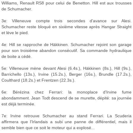
Williams, Renault RS8 pour celui de Benetton. Hill est aux trousses
de Schumacher.
3e: Villeneuve compte trois secondes d'avance sur Alesi.
Schumacher reste bloqué en sixième vitesse après Hangar Straight
et lève le pied.
4e: Hill se rapproche de Häkkinen. Schumacher rejoint son garage
pour son troisième abandon consécutif. Sa commande hydraulique
de boite a cédé.
5e: Villeneuve mène devant Alesi (6.4s.), Häkkinen (8s.), Hill (9s.),
Barrichello (13s.), Irvine (15.2s.), Berger (16s.), Brundle (17.2s.),
Coulthard (18.2s.) et Frentzen (22.3s.).
6e: Bérézina chez Ferrari: la monoplace d'Irvine fume
abondamment. Jean Todt descend de se murette, dépité: sa journée
est déjà terminée.
7e: Irvine retrouve Schumacher au stand Ferrari. La Scuderia
affirmera que l'Irlandais a subi une panne de différentiel, mais il
semble bien que ce soit le moteur qui a explosé...