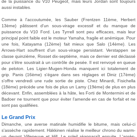
de la puissance du V10 Peugeot, mais leurs Jordan sont toujours
aussi instables.
Comme à l'accoutumée, les Sauber (Frentzen 11ème, Herbert
13ème) pâtissent d'un sous-virage excessif et du manque de
puissance du V10 Ford. Les Tyrrell sont peu efficaces, mais leur
principal point faible est le moteur Yamaha, fragile et anémique. Pour
une fois, Katayama (12ème) fait mieux que Salo (14ème). Les
Arrows-Hart souffrent d'un sous-virage persistant. Verstappen se
classe quinzième, Rosset dix-septième, mais ce dernier est déclassé
pour s'être soustrait à un contrôle de pesée. Il est renvoyé en queue
de peloton. Les Ligier-Mugen-Honda manquent ici totalement de
grip. Panis (16ème) s'égare dans ses réglages et Diniz (17ème)
s'offre vendredi une rude sortie de piste. Chez Minardi, Fisichella
(18ème) précède une fois de plus un Lamy (19ème) de plus en plus
décevant. Enfin, assemblées à la hâte, les Forti de Montermini et de
Badoer ne tournent que pour éviter l'amende en cas de forfait et ne
sont pas qualifiées.
Le Grand Prix
Dimanche, une averse matinale humidifie le bitume, mais celui-ci
s'assèche rapidement. Häkkinen réalise le meilleur chrono du warm-
up devant Villeneuve et Hill. Le soleil réapparaît ensuite. L'après-