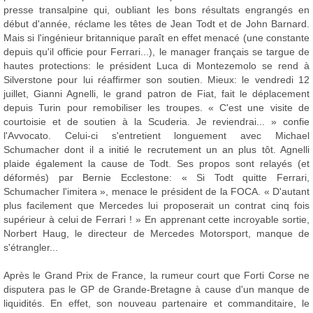
presse transalpine qui, oubliant les bons résultats engrangés en
début d'année, réclame les têtes de Jean Todt et de John Barnard.
Mais si l'ingénieur britannique paraît en effet menacé (une constante
depuis qu'il officie pour Ferrari...), le manager français se targue de
hautes protections: le président Luca di Montezemolo se rend à
Silverstone pour lui réaffirmer son soutien. Mieux: le vendredi 12
juillet, Gianni Agnelli, le grand patron de Fiat, fait le déplacement
depuis Turin pour remobiliser les troupes. « C'est une visite de
courtoisie et de soutien à la Scuderia. Je reviendrai... » confie
l'Avvocato. Celui-ci s'entretient longuement avec Michael
Schumacher dont il a initié le recrutement un an plus tôt. Agnelli
plaide également la cause de Todt. Ses propos sont relayés (et
déformés) par Bernie Ecclestone: « Si Todt quitte Ferrari,
Schumacher l'imitera », menace le président de la FOCA. « D'autant
plus facilement que Mercedes lui proposerait un contrat cinq fois
supérieur à celui de Ferrari ! » En apprenant cette incroyable sortie,
Norbert Haug, le directeur de Mercedes Motorsport, manque de
s'étrangler...
Après le Grand Prix de France, la rumeur court que Forti Corse ne
disputera pas le GP de Grande-Bretagne à cause d'un manque de
liquidités. En effet, son nouveau partenaire et commanditaire, le