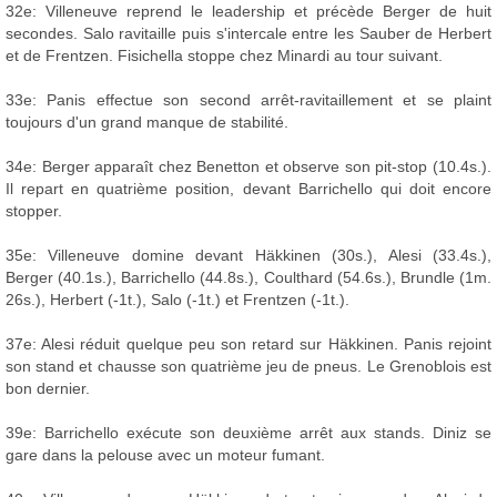
32e: Villeneuve reprend le leadership et précède Berger de huit
secondes. Salo ravitaille puis s'intercale entre les Sauber de Herbert
et de Frentzen. Fisichella stoppe chez Minardi au tour suivant.
33e: Panis effectue son second arrêt-ravitaillement et se plaint
toujours d'un grand manque de stabilité.
34e: Berger apparaît chez Benetton et observe son pit-stop (10.4s.).
Il repart en quatrième position, devant Barrichello qui doit encore
stopper.
35e: Villeneuve domine devant Häkkinen (30s.), Alesi (33.4s.),
Berger (40.1s.), Barrichello (44.8s.), Coulthard (54.6s.), Brundle (1m.
26s.), Herbert (-1t.), Salo (-1t.) et Frentzen (-1t.).
37e: Alesi réduit quelque peu son retard sur Häkkinen. Panis rejoint
son stand et chausse son quatrième jeu de pneus. Le Grenoblois est
bon dernier.
39e: Barrichello exécute son deuxième arrêt aux stands. Diniz se
gare dans la pelouse avec un moteur fumant.