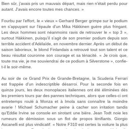
Bien sûr, j'avais pris un mauvais départ, mais rien n'était perdu pour
autant. J'avais encore toutes mes chances. »
Fourbu par l'effort, le « vieux » Gerhard Berger grimpe sur le podium
en s'appuyant sur l'épaule d'un Mika Häkkinen guère plus fringant.
Les deux hommes sont néanmoins ravis de retrouver le « top 3 »,
surtout Häkkinen, puisqu'il s'agit de son premier podium depuis son
terrible accident d'Adélaïde, en novembre dernier. Après un début de
saison laborieux, le blond Finlandais a retrouvé tout son talent et ce
beau résultat couronne son courage et sa ténacité. « Je crois que,
toute ma vie, je me souviendrai de ce podium à Silverstone », confie-
t-il le soir-même.
Au soir de ce Grand Prix de Grande-Bretagne, la Scuderia Ferrari
est frappée d'un indescriptible désarroi. Pour la seconde fois en
quinze jours, les deux monoplaces italiennes ont été éliminées dès
les premiers tours par des pannes techniques, alors que celles-ci ont
entretemps roulé à Monza et à Imola sans connaître la moindre
avarie ! Michael Schumacher peine à cacher son irritation tandis
qu'Eddie Irvine se console en sirotant une bière. Jean Todt noie les
rumeurs de démission sous un flot de propos lénifiants. Giorgio
Ascanelli est plus vindicatif: « Notre F310 est certes la voiture la plus