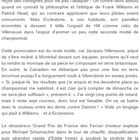
reçoit des consignes pour ne pas l'attaquer ! Un contre-sens absolu
quand on connaît la philosophie et l'éthique de Frank Williams et
Patrick Head, qui au contraire apprécient que leurs pilotes soient
concurrents. Mais Ecclestone, à son habitude, sort pareilles
énormités à dessein: il titille l'orgueil de Hill comme celui de
Villeneuve dans l'espoir d'animer un peu cette seconde moitié de
championnat.
Cette provocation est du reste inutile, car Jacques Villeneuve, piqué
de s'être incliné à Montréal devant son équipier, proclame qu'il veut
lui rendre la monnaie de sa pièce en s'imposant en terre britannique.
En outre, le Canadien ne débarque pas pour une fois en terre
inconnue puisqu'il a longuement roulé à Silverstone en essais privés.
« Si, jusque-là, les résultats que j'ai acquis et ma deuxième place au
championnat me satisfont, il est clair qu'à compter de dimanche ce
ne sera plus suffisant », prévient-il. « J'ai vingt-cinq points de retard,
mais il reste sept courses, donc tout est faisable. On va se battre
avec le couteau entre les dents contre Damon ! » Voilà un langage
qui plaît à Williams... et à Ecclestone.
Le désastreux Grand Prix de France des Ferrari (moteur explosé
pour Michael Schumacher dans le tour de chauffe, disqualification,
puis abandon rapide d'Eddie Irvine) a soulevé la vindicte de la