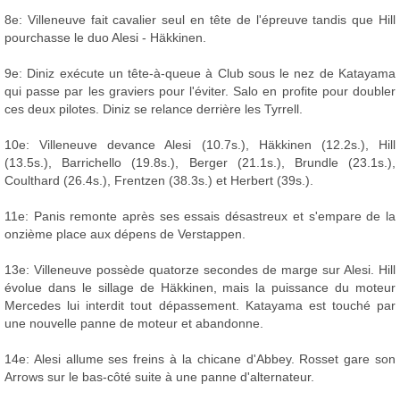
8e: Villeneuve fait cavalier seul en tête de l'épreuve tandis que Hill
pourchasse le duo Alesi - Häkkinen.
9e: Diniz exécute un tête-à-queue à Club sous le nez de Katayama
qui passe par les graviers pour l'éviter. Salo en profite pour doubler
ces deux pilotes. Diniz se relance derrière les Tyrrell.
10e: Villeneuve devance Alesi (10.7s.), Häkkinen (12.2s.), Hill
(13.5s.), Barrichello (19.8s.), Berger (21.1s.), Brundle (23.1s.),
Coulthard (26.4s.), Frentzen (38.3s.) et Herbert (39s.).
11e: Panis remonte après ses essais désastreux et s'empare de la
onzième place aux dépens de Verstappen.
13e: Villeneuve possède quatorze secondes de marge sur Alesi. Hill
évolue dans le sillage de Häkkinen, mais la puissance du moteur
Mercedes lui interdit tout dépassement. Katayama est touché par
une nouvelle panne de moteur et abandonne.
14e: Alesi allume ses freins à la chicane d'Abbey. Rosset gare son
Arrows sur le bas-côté suite à une panne d'alternateur.