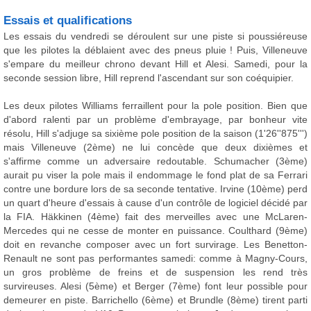
Essais et qualifications
Les essais du vendredi se déroulent sur une piste si poussiéreuse
que les pilotes la déblaient avec des pneus pluie ! Puis, Villeneuve
s'empare du meilleur chrono devant Hill et Alesi. Samedi, pour la
seconde session libre, Hill reprend l'ascendant sur son coéquipier.
Les deux pilotes Williams ferraillent pour la pole position. Bien que
d'abord ralenti par un problème d'embrayage, par bonheur vite
résolu, Hill s'adjuge sa sixième pole position de la saison (1'26''875''')
mais Villeneuve (2ème) ne lui concède que deux dixièmes et
s'affirme comme un adversaire redoutable. Schumacher (3ème)
aurait pu viser la pole mais il endommage le fond plat de sa Ferrari
contre une bordure lors de sa seconde tentative. Irvine (10ème) perd
un quart d'heure d'essais à cause d'un contrôle de logiciel décidé par
la FIA. Häkkinen (4ème) fait des merveilles avec une McLaren-
Mercedes qui ne cesse de monter en puissance. Coulthard (9ème)
doit en revanche composer avec un fort survirage. Les Benetton-
Renault ne sont pas performantes samedi: comme à Magny-Cours,
un gros problème de freins et de suspension les rend très
survireuses. Alesi (5ème) et Berger (7ème) font leur possible pour
demeurer en piste. Barrichello (6ème) et Brundle (8ème) tirent parti