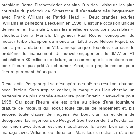
président Bernd Pischetsrieder est ainsi l'un des visiteurs les plus
courtisés du paddock de Silverstone. Il s'entretient très longuement
avec Frank Williams et Patrick Head. « Deux grandes écuries
[Williams et Benetton] à recueillir en 1998. C'est une occasion unique
de rentrer en Formule 1 dans les meilleures conditions possibles »,
chuchote-t-on à Munich. L'ingénieur Paul Roche, concepteur du
moteur turbo champion du monde en 1983 avec Nelson Piquet, se
tient à prêt à élaborer un V10 atmosphérique. Toutefois, demeure le
problème du financement. Un nouvel engagement de BMW en F1
est chiffré à 30 millions de dollars, une somme que le directoire n'est
pour l'heure pas prêt à débourser. Ainsi, ces projets restent pour
l'heure purement théoriques.
Reste enfin Peugeot qui se désespère des piètres résultats obtenus
avec Jordan. Sans trop se cacher, la marque au Lion cherche un
partenaire de plus grande envergure pour l'avenir, c'est-à-dire pour
1998. Car pour l'heure elle est prise au piège d'une fourniture
gratuite de moteurs qui exclut toute clause de rendement et, pis
encore, toute clause de moyens. Au bout d'un an et demi de
déceptions, les ingénieurs de Peugeot Sport se rendent à l'évidence:
leur union avec Jordan est une mésalliance. Ils rêvent bien sûr d'un
mariage avec Williams ou Benetton. Mais leur direction a d'autres