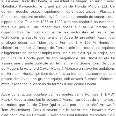
aussi avec Hirotoshi Honda, le président de Mugen, et surtout avec
Nobuhiko Kawamoto, le grand patron de Honda Motors Ltd. Ce
dernier douche assez rapidement leurs espérances. Plusieurs
études internes ont en effet révélé que la suprématie du constructeur
nippon sur le F1 entre 1986 et 1992 a certes conforté sa notoriété,
mais n'a pas eu un impact très positif sur sa vie interne. La
disproportion de motivation entre les motoristes et les autres
techniciens a suscité des tensions. Aussi le président Kawamoto
privilégie désormais l'idée d'une Formule 1 « 100 % Honda »,
châssis et moteur, à l'image de Ferrari, afin que toutes les équipes
d'ingénieurs se sentent impliquées. Mais ce n'est qu'un projet, car
pour l'heure Honda jouit de son hégémonie sur l'IndyCar qui lui
assure une grande publicité sur le marché nord-américain. Du côté
de Mugen, la victoire d'Olivier Panis à Monaco a ravivé les ambitions
de Hirotoshi Honda qui tient deux fers au feu: soit s'associer de son
propre chef avec une grande équipe, soit devenir à terme l'élément-
moteur (dans tous les sens du terme) d'une écurie Honda.
Autre constructeur courtisé par les pontes de la Formule 1: BMW.
Patrick Head a ainsi fait le voyage à Munich au début du printemps,
de même que Jackie Oliver (qui n'avait pas encore cédé Arrows à
Tom Walkinshaw). Ceux-ci savent que le constructeur bavarois rêve
d'en découdre en Formule 1 avec son rival national Mercedes. Son