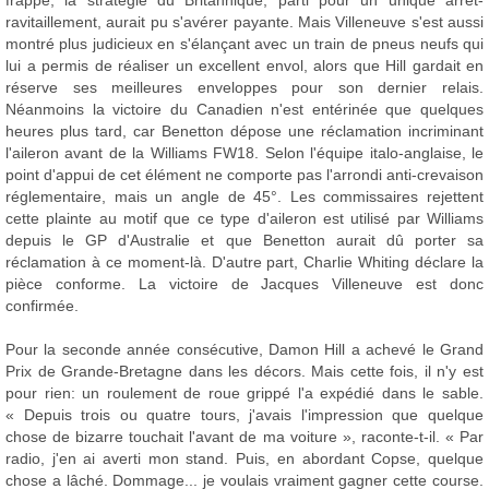
frappé, la stratégie du Britannique, parti pour un unique arrêt-
ravitaillement, aurait pu s'avérer payante. Mais Villeneuve s'est aussi
montré plus judicieux en s'élançant avec un train de pneus neufs qui
lui a permis de réaliser un excellent envol, alors que Hill gardait en
réserve ses meilleures enveloppes pour son dernier relais.
Néanmoins la victoire du Canadien n'est entérinée que quelques
heures plus tard, car Benetton dépose une réclamation incriminant
l'aileron avant de la Williams FW18. Selon l'équipe italo-anglaise, le
point d'appui de cet élément ne comporte pas l'arrondi anti-crevaison
réglementaire, mais un angle de 45°. Les commissaires rejettent
cette plainte au motif que ce type d'aileron est utilisé par Williams
depuis le GP d'Australie et que Benetton aurait dû porter sa
réclamation à ce moment-là. D'autre part, Charlie Whiting déclare la
pièce conforme. La victoire de Jacques Villeneuve est donc
confirmée.
Pour la seconde année consécutive, Damon Hill a achevé le Grand
Prix de Grande-Bretagne dans les décors. Mais cette fois, il n'y est
pour rien: un roulement de roue grippé l'a expédié dans le sable.
« Depuis trois ou quatre tours, j'avais l'impression que quelque
chose de bizarre touchait l'avant de ma voiture », raconte-t-il. « Par
radio, j'en ai averti mon stand. Puis, en abordant Copse, quelque
chose a lâché. Dommage... je voulais vraiment gagner cette course.