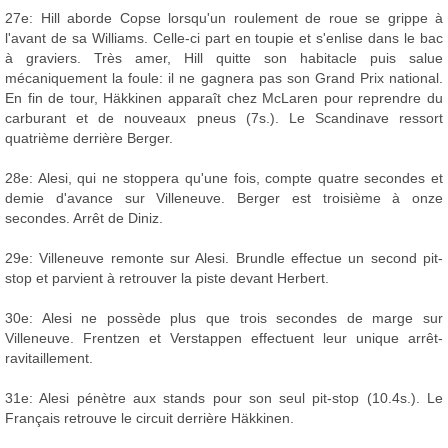
27e: Hill aborde Copse lorsqu'un roulement de roue se grippe à
l'avant de sa Williams. Celle-ci part en toupie et s'enlise dans le bac
à graviers. Très amer, Hill quitte son habitacle puis salue
mécaniquement la foule: il ne gagnera pas son Grand Prix national.
En fin de tour, Häkkinen apparaît chez McLaren pour reprendre du
carburant et de nouveaux pneus (7s.). Le Scandinave ressort
quatrième derrière Berger.
28e: Alesi, qui ne stoppera qu'une fois, compte quatre secondes et
demie d'avance sur Villeneuve. Berger est troisième à onze
secondes. Arrêt de Diniz.
29e: Villeneuve remonte sur Alesi. Brundle effectue un second pit-
stop et parvient à retrouver la piste devant Herbert.
30e: Alesi ne possède plus que trois secondes de marge sur
Villeneuve. Frentzen et Verstappen effectuent leur unique arrêt-
ravitaillement.
31e: Alesi pénètre aux stands pour son seul pit-stop (10.4s.). Le
Français retrouve le circuit derrière Häkkinen.