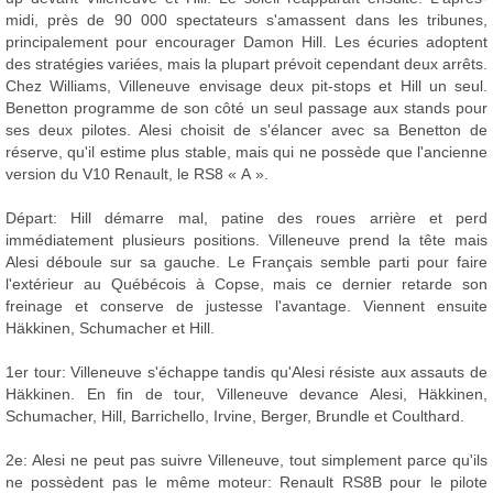
midi, près de 90 000 spectateurs s'amassent dans les tribunes,
principalement pour encourager Damon Hill. Les écuries adoptent
des stratégies variées, mais la plupart prévoit cependant deux arrêts.
Chez Williams, Villeneuve envisage deux pit-stops et Hill un seul.
Benetton programme de son côté un seul passage aux stands pour
ses deux pilotes. Alesi choisit de s'élancer avec sa Benetton de
réserve, qu'il estime plus stable, mais qui ne possède que l'ancienne
version du V10 Renault, le RS8 « A ».
Départ: Hill démarre mal, patine des roues arrière et perd
immédiatement plusieurs positions. Villeneuve prend la tête mais
Alesi déboule sur sa gauche. Le Français semble parti pour faire
l'extérieur au Québécois à Copse, mais ce dernier retarde son
freinage et conserve de justesse l'avantage. Viennent ensuite
Häkkinen, Schumacher et Hill.
1er tour: Villeneuve s'échappe tandis qu'Alesi résiste aux assauts de
Häkkinen. En fin de tour, Villeneuve devance Alesi, Häkkinen,
Schumacher, Hill, Barrichello, Irvine, Berger, Brundle et Coulthard.
2e: Alesi ne peut pas suivre Villeneuve, tout simplement parce qu'ils
ne possèdent pas le même moteur: Renault RS8B pour le pilote