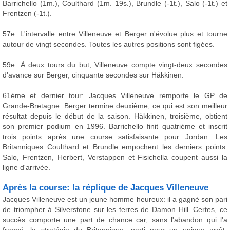
Barrichello (1m.), Coulthard (1m. 19s.), Brundle (-1t.), Salo (-1t.) et
Frentzen (-1t.).
57e: L'intervalle entre Villeneuve et Berger n'évolue plus et tourne
autour de vingt secondes. Toutes les autres positions sont figées.
59e: À deux tours du but, Villeneuve compte vingt-deux secondes
d'avance sur Berger, cinquante secondes sur Häkkinen.
61ème et dernier tour: Jacques Villeneuve remporte le GP de
Grande-Bretagne. Berger termine deuxième, ce qui est son meilleur
résultat depuis le début de la saison. Häkkinen, troisième, obtient
son premier podium en 1996. Barrichello finit quatrième et inscrit
trois points après une course satisfaisante pour Jordan. Les
Britanniques Coulthard et Brundle empochent les derniers points.
Salo, Frentzen, Herbert, Verstappen et Fisichella coupent aussi la
ligne d'arrivée.
Après la course: la réplique de Jacques Villeneuve
Jacques Villeneuve est un jeune homme heureux: il a gagné son pari
de triompher à Silverstone sur les terres de Damon Hill. Certes, ce
succès comporte une part de chance car, sans l'abandon qui l'a