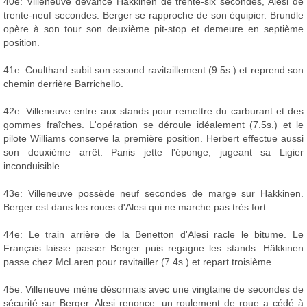
40e: Villeneuve devance Häkkinen de trente-six secondes, Alesi de
trente-neuf secondes. Berger se rapproche de son équipier. Brundle
opère à son tour son deuxième pit-stop et demeure en septième
position.
41e: Coulthard subit son second ravitaillement (9.5s.) et reprend son
chemin derrière Barrichello.
42e: Villeneuve entre aux stands pour remettre du carburant et des
gommes fraîches. L'opération se déroule idéalement (7.5s.) et le
pilote Williams conserve la première position. Herbert effectue aussi
son deuxième arrêt. Panis jette l'éponge, jugeant sa Ligier
inconduisible.
43e: Villeneuve possède neuf secondes de marge sur Häkkinen.
Berger est dans les roues d'Alesi qui ne marche pas très fort.
44e: Le train arrière de la Benetton d'Alesi racle le bitume. Le
Français laisse passer Berger puis regagne les stands. Häkkinen
passe chez McLaren pour ravitailler (7.4s.) et repart troisième.
45e: Villeneuve mène désormais avec une vingtaine de secondes de
sécurité sur Berger. Alesi renonce: un roulement de roue a cédé à