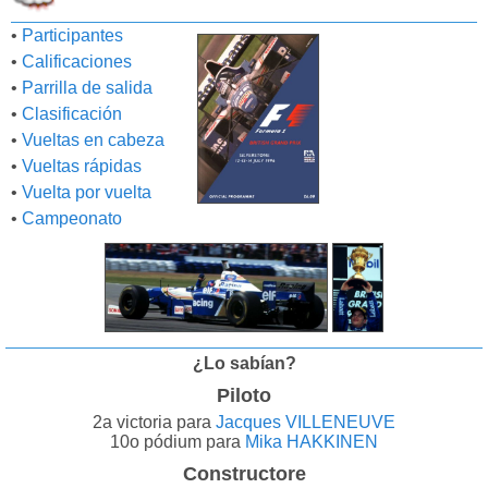
•
Participantes
•
Calificaciones
•
Parrilla de salida
•
Clasificación
•
Vueltas en cabeza
•
Vueltas rápidas
•
Vuelta por vuelta
•
Campeonato
¿Lo sabían?
Piloto
2a victoria para
Jacques VILLENEUVE
10o pódium para
Mika HAKKINEN
Constructore