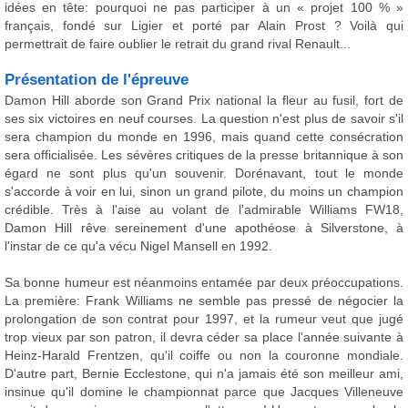
idées en tête: pourquoi ne pas participer à un « projet 100 % »
français, fondé sur Ligier et porté par Alain Prost ? Voilà qui
permettrait de faire oublier le retrait du grand rival Renault...
Présentation de l'épreuve
Damon Hill aborde son Grand Prix national la fleur au fusil, fort de
ses six victoires en neuf courses. La question n'est plus de savoir s'il
sera champion du monde en 1996, mais quand cette consécration
sera officialisée. Les sévères critiques de la presse britannique à son
égard ne sont plus qu'un souvenir. Dorénavant, tout le monde
s'accorde à voir en lui, sinon un grand pilote, du moins un champion
crédible. Très à l'aise au volant de l'admirable Williams FW18,
Damon Hill rêve sereinement d'une apothéose à Silverstone, à
l'instar de ce qu'a vécu Nigel Mansell en 1992.
Sa bonne humeur est néanmoins entamée par deux préoccupations.
La première: Frank Williams ne semble pas pressé de négocier la
prolongation de son contrat pour 1997, et la rumeur veut que jugé
trop vieux par son patron, il devra céder sa place l'année suivante à
Heinz-Harald Frentzen, qu'il coiffe ou non la couronne mondiale.
D'autre part, Bernie Ecclestone, qui n'a jamais été son meilleur ami,
insinue qu'il domine le championnat parce que Jacques Villeneuve