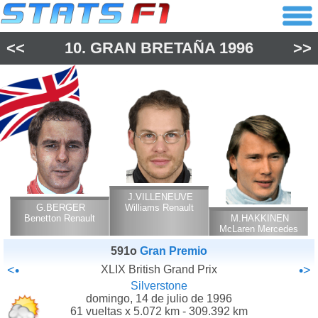
<<
10.
GRAN BRETAÑA
1996
>>
J.VILLENEUVE
G.BERGER
Williams Renault
Benetton Renault
M.HAKKINEN
McLaren Mercedes
591o
Gran Premio
<•
XLIX British Grand Prix
•>
Silverstone
domingo, 14 de julio de 1996
61 vueltas x 5.072 km - 309.392 km