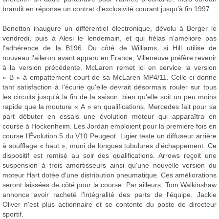
brandit en réponse un contrat d'exclusivité courant jusqu'à fin 1997.
Benetton inaugure un différentiel électronique, dévolu à Berger le
vendredi, puis à Alesi le lendemain, et qui hélas n'améliore pas
l'adhérence de la B196. Du côté de Williams, si Hill utilise de
nouveau l'aileron avant apparu en France, Villeneuve préfère revenir
à la version précédente. McLaren remet ici en service la version
« B » à empattement court de sa McLaren MP4/11. Celle-ci donne
tant satisfaction à l'écurie qu'elle devrait désormais rouler sur tous
les circuits jusqu'à la fin de la saison, bien qu'elle soit un peu moins
rapide que la mouture « A » en qualifications. Mercedes fait pour sa
part débuter en essais une évolution moteur qui apparaîtra en
course à Hockenheim. Les Jordan emploient pour la première fois en
course l'Évolution 5 du V10 Peugeot. Ligier teste un diffuseur arrière
à soufflage « haut », muni de longues tubulures d'échappement. Ce
dispositif est remisé au soir des qualifications. Arrows reçoit une
suspension à trois amortisseurs ainsi qu'une nouvelle version du
moteur Hart dotée d'une distribution pneumatique. Ces améliorations
seront laissées de côté pour la course. Par ailleurs, Tom Walkinshaw
annonce avoir racheté l'intégralité des parts de l'équipe. Jackie
Oliver n'est plus actionnaire et se contente du poste de directeur
sportif.