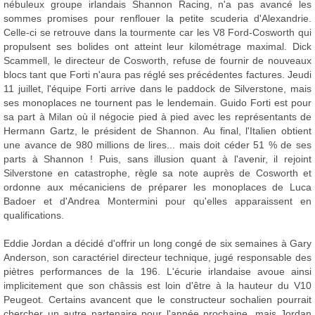
nébuleux groupe irlandais Shannon Racing, n'a pas avancé les
sommes promises pour renflouer la petite scuderia d'Alexandrie.
Celle-ci se retrouve dans la tourmente car les V8 Ford-Cosworth qui
propulsent ses bolides ont atteint leur kilométrage maximal. Dick
Scammell, le directeur de Cosworth, refuse de fournir de nouveaux
blocs tant que Forti n'aura pas réglé ses précédentes factures. Jeudi
11 juillet, l'équipe Forti arrive dans le paddock de Silverstone, mais
ses monoplaces ne tournent pas le lendemain. Guido Forti est pour
sa part à Milan où il négocie pied à pied avec les représentants de
Hermann Gartz, le président de Shannon. Au final, l'Italien obtient
une avance de 980 millions de lires... mais doit céder 51 % de ses
parts à Shannon ! Puis, sans illusion quant à l'avenir, il rejoint
Silverstone en catastrophe, règle sa note auprès de Cosworth et
ordonne aux mécaniciens de préparer les monoplaces de Luca
Badoer et d'Andrea Montermini pour qu'elles apparaissent en
qualifications.
Eddie Jordan a décidé d'offrir un long congé de six semaines à Gary
Anderson, son caractériel directeur technique, jugé responsable des
piètres performances de la 196. L'écurie irlandaise avoue ainsi
implicitement que son châssis est loin d'être à la hauteur du V10
Peugeot. Certains avancent que le constructeur sochalien pourrait
chercher un autre partenaire pour l'année prochaine, mais Jordan