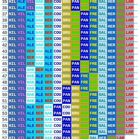
35
HIL
ALE
VIL
HAK
BER
COU
BRU
PAN
BAR
FRE
SAL
HER
ROS
LAM
36
HIL
ALE
VIL
HAK
BER
COU
BRU
PAN
BAR
FRE
SAL
HER
ROS
LAM
37
HIL
VIL
ALE
HAK
BER
COU
BRU
BAR
PAN
FRE
SAL
HER
ROS
LAM
38
HIL
VIL
ALE
HAK
BER
COU
BRU
BAR
PAN
FRE
SAL
HER
ROS
LAM
39
HIL
VIL
ALE
HAK
BER
COU
BRU
BAR
PAN
FRE
SAL
HER
ROS
LAM
40
HIL
VIL
ALE
HAK
BER
COU
BRU
BAR
PAN
FRE
SAL
HER
ROS
LAM
41
HIL
VIL
ALE
HAK
BER
COU
BRU
BAR
PAN
FRE
SAL
HER
ROS
LAM
42
HIL
VIL
ALE
HAK
BER
COU
BRU
BAR
PAN
FRE
SAL
HER
ROS
LAM
43
HIL
VIL
BER
HAK
ALE
COU
BRU
BAR
PAN
FRE
SAL
HER
ROS
LAM
44
HIL
VIL
BER
HAK
ALE
COU
BRU
BAR
PAN
FRE
SAL
HER
ROS
LAM
45
HIL
VIL
BER
HAK
ALE
COU
BRU
PAN
BAR
FRE
SAL
HER
ROS
LAM
46
HIL
VIL
HAK
BER
ALE
COU
BRU
PAN
BAR
FRE
SAL
HER
ROS
LAM
47
HIL
VIL
HAK
ALE
BER
COU
BRU
PAN
FRE
BAR
SAL
HER
ROS
LAM
48
HIL
VIL
HAK
ALE
BER
COU
BRU
PAN
FRE
BAR
SAL
HER
ROS
LAM
49
HIL
VIL
HAK
ALE
BER
COU
PAN
BRU
FRE
BAR
SAL
HER
ROS
LAM
50
HIL
VIL
HAK
ALE
BER
COU
PAN
BRU
BAR
FRE
SAL
HER
ROS
LAM
51
HIL
VIL
HAK
ALE
BER
COU
PAN
BRU
BAR
FRE
SAL
HER
ROS
LAM
52
HIL
VIL
ALE
BER
HAK
PAN
COU
BRU
BAR
FRE
SAL
HER
ROS
LAM
53
HIL
VIL
ALE
BER
HAK
PAN
COU
BRU
BAR
FRE
SAL
HER
ROS
LAM
54
HIL
VIL
ALE
BER
HAK
COU
PAN
BRU
BAR
FRE
SAL
HER
ROS
LAM
55
HIL
VIL
ALE
BER
HAK
COU
PAN
BRU
BAR
FRE
SAL
HER
ROS
LAM
56
HIL
VIL
ALE
BER
HAK
COU
PAN
BRU
BAR
FRE
SAL
HER
ROS
LAM
57
HIL
VIL
ALE
BER
HAK
COU
PAN
BRU
BAR
SAL
HER
ROS
LAM