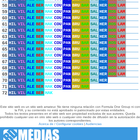
58
HIL
VIL
ALE
BER
HAK
COU
PAN
BRU
BAR
SAL
HER
ROS
LAM
59
HIL
VIL
ALE
BER
HAK
COU
PAN
BRU
BAR
SAL
HER
ROS
LAM
60
HIL
VIL
ALE
BER
HAK
COU
PAN
BRU
BAR
SAL
HER
ROS
LAM
61
HIL
VIL
ALE
BER
HAK
COU
PAN
BRU
BAR
SAL
HER
ROS
LAM
62
HIL
VIL
ALE
BER
HAK
COU
PAN
BRU
BAR
SAL
HER
ROS
LAM
63
HIL
VIL
ALE
BER
HAK
COU
PAN
BRU
BAR
SAL
HER
ROS
LAM
64
HIL
VIL
ALE
BER
HAK
COU
PAN
BRU
BAR
SAL
HER
ROS
LAM
65
HIL
VIL
ALE
BER
HAK
COU
PAN
BRU
BAR
SAL
HER
ROS
LAM
66
HIL
VIL
ALE
BER
HAK
COU
PAN
BRU
BAR
SAL
HER
ROS
LAM
67
HIL
VIL
ALE
BER
HAK
COU
PAN
BRU
BAR
SAL
HER
ROS
LAM
68
HIL
VIL
ALE
BER
HAK
COU
PAN
BRU
BAR
SAL
HER
ROS
LAM
69
HIL
VIL
ALE
BER
HAK
COU
PAN
BRU
BAR
SAL
HER
ROS
LAM
70
HIL
VIL
ALE
BER
HAK
COU
PAN
BRU
BAR
SAL
HER
71
HIL
VIL
ALE
BER
HAK
COU
PAN
BRU
BAR
72
HIL
VIL
ALE
BER
HAK
Este sitio web es un sitio web amateur. No tiene ninguna relación con Formula One Group ni con
la FIA, y su contenido no está aprobado ni patrocinado por estas entidades.
Todos los textos presentes en el sitio web son propiedad exclusiva de sus autores. Queda
prohibido cualquier uso en otro sitio web o cualquier otro medio de difusión sin la autorización de
los autores correspondientes.
Acerca de / Configurar cookies
|
Audiencias