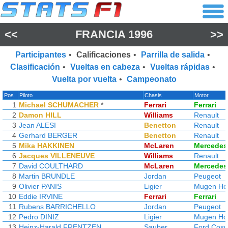
<<
FRANCIA 1996
>>
Participantes
•
Calificaciones
•
Parrilla de salida
•
Clasificación
•
Vueltas en cabeza
•
Vueltas rápidas
•
Vuelta por vuelta
•
Campeonato
Pos
Piloto
Chasis
Motor
1
Michael SCHUMACHER
*
Ferrari
Ferrari
2
Damon HILL
Williams
Renault
3
Jean ALESI
Benetton
Renault
4
Gerhard BERGER
Benetton
Renault
5
Mika HAKKINEN
McLaren
Mercedes
6
Jacques VILLENEUVE
Williams
Renault
7
David COULTHARD
McLaren
Mercedes
8
Martin BRUNDLE
Jordan
Peugeot
9
Olivier PANIS
Ligier
Mugen Ho
10
Eddie IRVINE
Ferrari
Ferrari
11
Rubens BARRICHELLO
Jordan
Peugeot
12
Pedro DINIZ
Ligier
Mugen Ho
13
Heinz-Harald FRENTZEN
Sauber
Ford Cosw