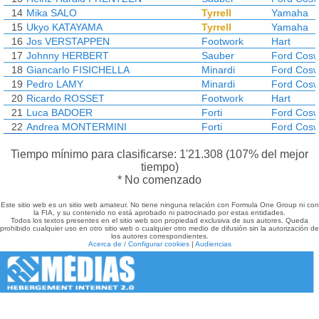
14
Mika SALO
Tyrrell
Yamaha
15
Ukyo KATAYAMA
Tyrrell
Yamaha
16
Jos VERSTAPPEN
Footwork
Hart
17
Johnny HERBERT
Sauber
Ford Cosw
18
Giancarlo FISICHELLA
Minardi
Ford Cosw
19
Pedro LAMY
Minardi
Ford Cosw
20
Ricardo ROSSET
Footwork
Hart
21
Luca BADOER
Forti
Ford Cosw
22
Andrea MONTERMINI
Forti
Ford Cosw
Tiempo mínimo para clasificarse: 1'21.308 (107% del mejor
tiempo)
* No comenzado
Este sitio web es un sitio web amateur. No tiene ninguna relación con Formula One Group ni con
la FIA, y su contenido no está aprobado ni patrocinado por estas entidades.
Todos los textos presentes en el sitio web son propiedad exclusiva de sus autores. Queda
prohibido cualquier uso en otro sitio web o cualquier otro medio de difusión sin la autorización de
los autores correspondientes.
Acerca de / Configurar cookies
|
Audiencias