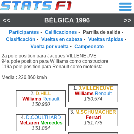
<<
BÉLGICA 1996
>>
Participantes
•
Calificaciones
•
Parrilla de salida
•
Clasificación
•
Vueltas en cabeza
•
Vueltas rápidas
•
Vuelta por vuelta
•
Campeonato
2a pole position para Jacques VILLENEUVE
94a pole position para Williams como constructore
119a pole position para Renault como motorista
Media : 226.860 km/h
1
.
J.VILLENEUVE
2.
D.HILL
Williams
Renault
Williams
Renault
1'50.574
1'50.980
3.
M.SCHUMACHER
4.
D.COULTHARD
Ferrari
McLaren
Mercedes
1'51.778
1'51.884