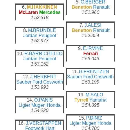
5.
G.BERGER
6.
M.HAKKINEN
Benetton
Renault
McLaren
Mercedes
1'51.960
1'52.318
7.
J.ALESI
8.
M.BRUNDLE
Benetton
Renault
Jordan
Peugeot
1'52.354
1'52.977
9.
E.IRVINE
10.
R.BARRICHELLO
Ferrari
Jordan
Peugeot
1'53.043
1'53.152
11.
H.FRENTZEN
12.
J.HERBERT
Sauber
Ford Cosworth
Sauber
Ford Cosworth
1'53.199
1'53.993
13.
M.SALO
14.
O.PANIS
Tyrrell
Yamaha
Ligier
Mugen Honda
1'54.095
1'54.220
15.
P.DINIZ
16.
J.VERSTAPPEN
Ligier
Mugen Honda
Footwork
Hart
1'54.700